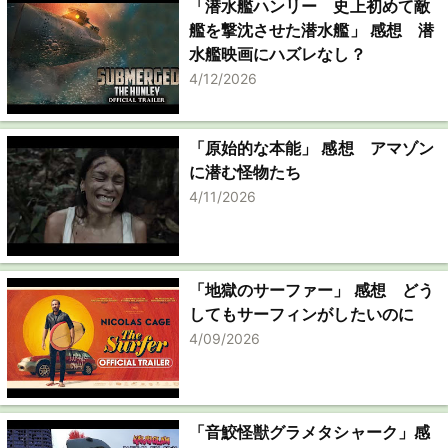
「潜水艦ハンリー 史上初めて敵
艦を撃沈させた潜水艦」 感想 潜
水艦映画にハズレなし？
4/12/2026
「原始的な本能」 感想 アマゾン
に潜む怪物たち
4/11/2026
「地獄のサーファー」 感想 どう
してもサーフィンがしたいのに
4/09/2026
「音鮫怪獣グラメタシャーク」感