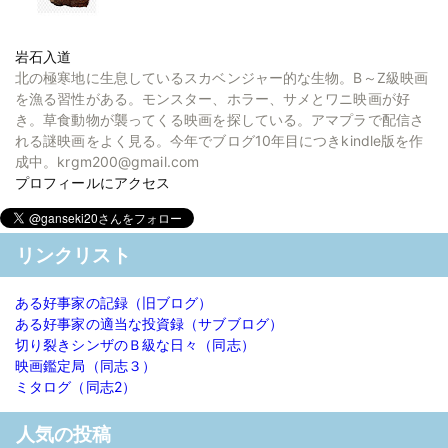
岩石入道
北の極寒地に生息しているスカベンジャー的な生物。B～Z級映画
を漁る習性がある。モンスター、ホラー、サメとワニ映画が好
き。草食動物が襲ってくる映画を探している。アマプラで配信さ
れる謎映画をよく見る。今年でブログ10年目につきkindle版を作
成中。krgm200@gmail.com
プロフィールにアクセス
リンクリスト
ある好事家の記録（旧ブログ）
ある好事家の適当な投資録（サブブログ）
切り裂きシンザのＢ級な日々（同志）
映画鑑定局（同志３）
ミタログ（同志2）
人気の投稿