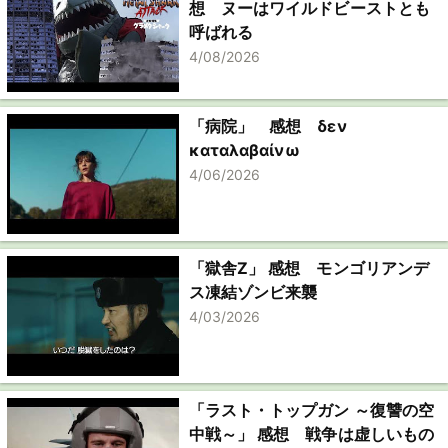
想 ヌーはワイルドビーストとも
呼ばれる
4/08/2026
「病院」 感想 δεν
καταλαβαίνω
4/06/2026
「獄舎Z」 感想 モンゴリアンデ
ス凍結ゾンビ来襲
4/03/2026
「ラスト・トップガン ～復讐の空
中戦～」 感想 戦争は虚しいもの