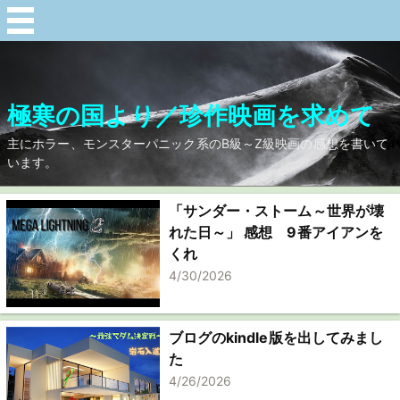
極寒の国より／珍作映画を求めて
主にホラー、モンスターパニック系のB級～Z級映画の感想を書いて
います。
「サンダー・ストーム～世界が壊
れた日～」 感想 9番アイアンを
くれ
4/30/2026
ブログのkindle版を出してみまし
た
4/26/2026