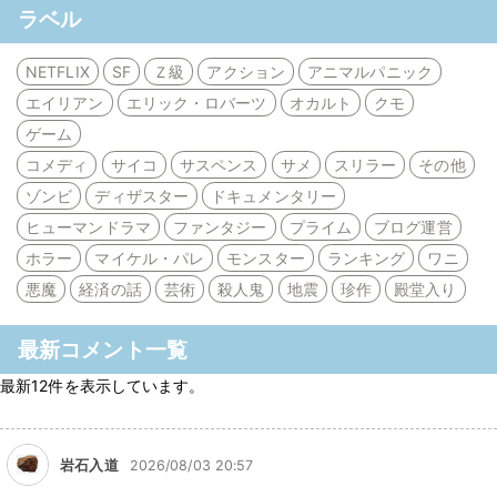
ラベル
NETFLIX
SF
Ｚ級
アクション
アニマルパニック
エイリアン
エリック・ロバーツ
オカルト
クモ
ゲーム
コメディ
サイコ
サスペンス
サメ
スリラー
その他
ゾンビ
ディザスター
ドキュメンタリー
ヒューマンドラマ
ファンタジー
プライム
ブログ運営
ホラー
マイケル・パレ
モンスター
ランキング
ワニ
悪魔
経済の話
芸術
殺人鬼
地震
珍作
殿堂入り
最新コメント一覧
最新12件を表示しています。
岩石入道
2026/08/03 20:57