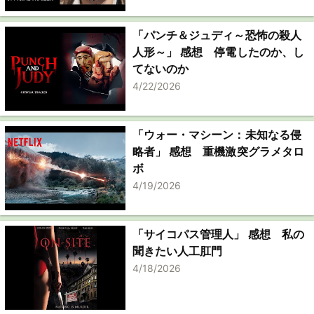
「パンチ＆ジュディ～恐怖の殺人
人形～」 感想 停電したのか、し
てないのか
4/22/2026
「ウォー・マシーン：未知なる侵
略者」 感想 重機激突グラメタロ
ボ
4/19/2026
「サイコパス管理人」 感想 私の
聞きたい人工肛門
4/18/2026