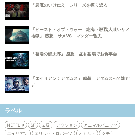
「悪魔のいけにえ」シリーズを振り返る
「ビースト・オブ・ウォー 絶海・殺戮 人喰いサメ
地獄」 感想 サメVSコマンダー哲夫
「墓場の鮫太郎」 感想 昼も墓場でお食事会
「エイリアン：アダムス」 感想 アダムスって誰だ
よ
ラベル
NETFLIX
SF
Ｚ級
アクション
アニマルパニック
エイリアン
エリック・ロバーツ
オカルト
クモ