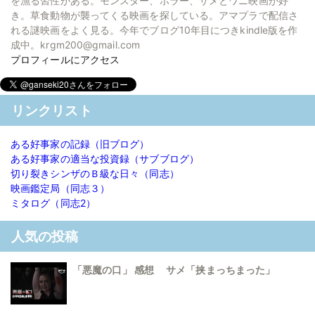
を漁る習性がある。モンスター、ホラー、サメとワニ映画が好
き。草食動物が襲ってくる映画を探している。アマプラで配信さ
れる謎映画をよく見る。今年でブログ10年目につきkindle版を作
成中。krgm200@gmail.com
プロフィールにアクセス
リンクリスト
ある好事家の記録（旧ブログ）
ある好事家の適当な投資録（サブブログ）
切り裂きシンザのＢ級な日々（同志）
映画鑑定局（同志３）
ミタログ（同志2）
人気の投稿
「悪魔の口」 感想 サメ「挟まっちまった」