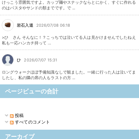
けっこう雰囲気ですよ。カップ麺やスナックならとにかく、すぐに作れる
のはパスタやサンドの類までです。で ...
岩石入道
2026/07/08 06:18
>ひ さん そんなに！？こっちでは泣いてる人は見かけませんでしたねえ
私も一応ハンカチ持って ...
ひ
2026/07/07 15:31
ロングウォークほぼ予備知識なしで観ました。一緒に行った人は泣いてま
したし、私の隣の席の人もラストの方 ...
ページビューの合計
投稿
すべてのコメント
アーカイブ