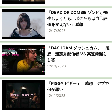
「DEAD OR ZOMBIE ゾンビが発
生しようとも、ボクたちは自己評
価を変えない」感想
12/17/2023
「DASHCAM ダッシュカム」 感
想 迷惑系配信者 VS 高速糞漏ら
し婆
12/13/2023
「PIGGY ピギー」 感想 デブで
何が悪い
12/11/2023