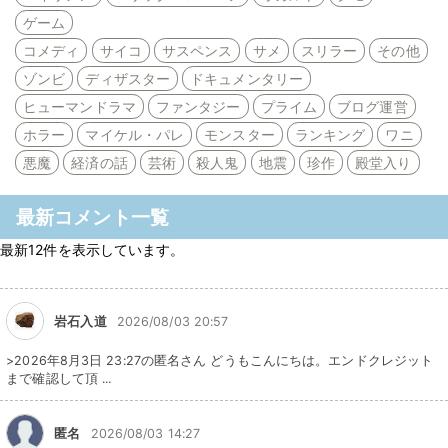
ゲーム
コメディ
サイコ
サスペンス
サメ
スリラー
その他
ゾンビ
ディザスター
ドキュメンタリー
ヒューマンドラマ
ファンタジー
プライム
ブログ運営
ホラー
マイケル・パレ
モンスター
ランキング
ワニ
悪魔
経済の話
芸術
殺人鬼
地震
珍作
殿堂入り
最新コメント一覧
最新12件を表示しています。
岩石入道
2026/08/03 20:57
>2026年8月3日 23:27の匿名さん どうもこんにちは。エンドクレジット
まで確認して頂 ...
匿名
2026/08/03 14:27