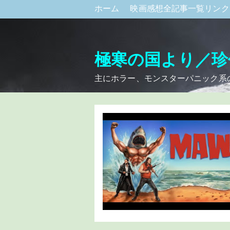
ホーム
映画感想全記事一覧リン
極寒の国より／珍
主にホラー、モンスターパニック系