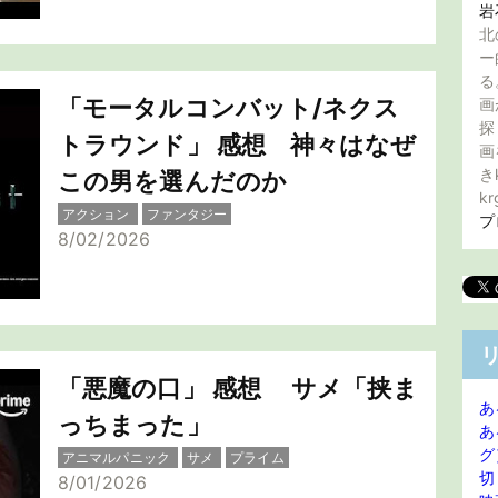
岩
北
ー
る
「モータルコンバット/ネクス
画
探
トラウンド」 感想 神々はなぜ
画
き
この男を選んだのか
kr
アクション
ファンタジー
プ
8/02/2026
「悪魔の口」 感想 サメ「挟ま
あ
っちまった」
あ
グ
アニマルパニック
サメ
プライム
切
8/01/2026