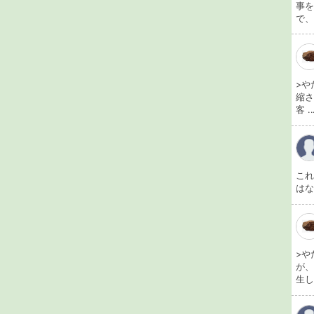
事を
で、
>や
縮さ
客 ..
こ
は
>や
が
生し 