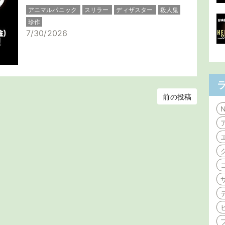
アニマルパニック
スリラー
ディザスター
殺人鬼
珍作
7/30/2026
前の投稿
N