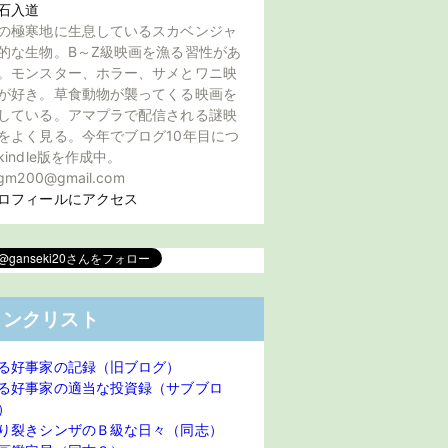
石入道
の極寒地に生息しているスカベンジャ
的な生物。B～Z級映画を漁る習性があ
。モンスター、ホラー、サメとワニ映
が好き。草食動物が襲ってくる映画を
している。アマプラで配信される謎映
をよく見る。今年でブログ10年目につ
kindle版を作成中。
gm200@gmail.com
ロフィールにアクセス
リンクリスト
る好事家の記録（旧ブログ）
る好事家の適当な投資録（サブブロ
）
り裂きシンザのＢ級な日々（同志）