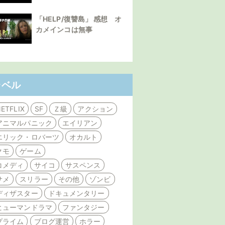
「HELP/復讐島」 感想 オ
カメインコは無事
ラベル
ETFLIX
SF
Ｚ級
アクション
アニマルパニック
エイリアン
エリック・ロバーツ
オカルト
クモ
ゲーム
コメディ
サイコ
サスペンス
サメ
スリラー
その他
ゾンビ
ディザスター
ドキュメンタリー
ヒューマンドラマ
ファンタジー
プライム
ブログ運営
ホラー