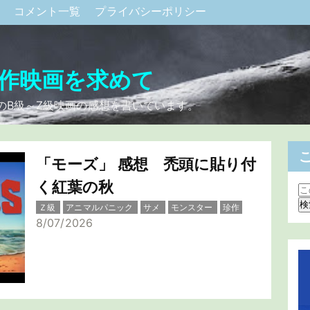
ク
コメント一覧
プライバシーポリシー
作映画を求めて
のB級～Z級映画の感想を書いています。
「モーズ」 感想 禿頭に貼り付
く紅葉の秋
Ｚ級
アニマルパニック
サメ
モンスター
珍作
8/07/2026