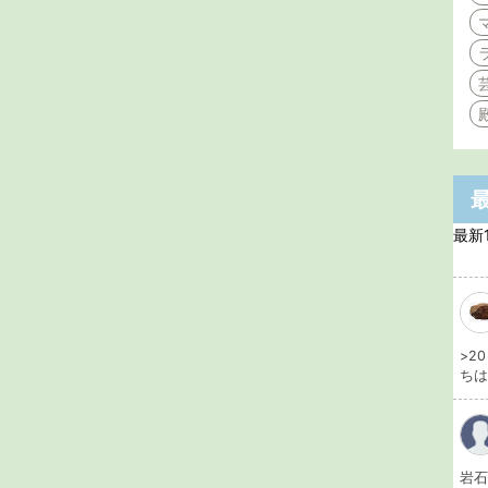
最新
>2
ちは
岩石