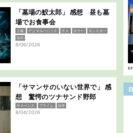
「墓場の鮫太郎」 感想 昼も墓
場でお食事会
Ｚ級
アニマルパニック
サメ
ホラー
モンスター
珍作
8/06/2026
k
「サマンサのいない世界で」 感
想 驚愕のツナサンド野郎
サスペンス
プライム
珍作
8/04/2026