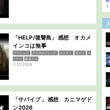
映
ミ
「HELP/復讐島」 感想 オカメ
インコは無事
アクション
アニマルパニック
コメディ
サイコ
ス
リラー
殿堂入り
7/31/2026
「サバイブ」 感想 カニマゲド
ン2026