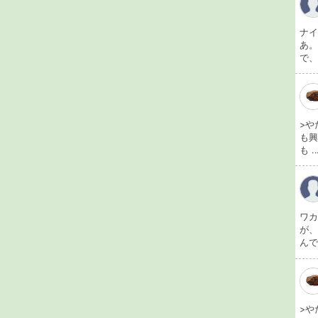
ナ
あ
で、
>や
も興
も ..
ワ
が
んで
>や