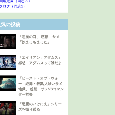
画鑑定局（同志３）
タログ（同志2）
人気の投稿
「悪魔の口」 感想 サメ
「挟まっちまった」
「エイリアン：アダムス」
感想 アダムスって誰だよ
「ビースト・オブ・ウォ
ー 絶海・殺戮 人喰いサメ
地獄」 感想 サメVSコマン
ダー哲夫
「悪魔のいけにえ」シリー
ズを振り返る