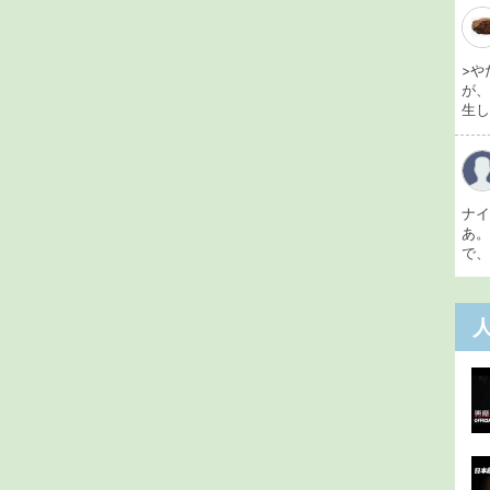
>や
が
生し 
ナ
あ
で、