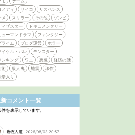
クモ
ゲーム
コメディ
サイコ
サスペンス
サメ
スリラー
その他
ゾンビ
ディザスター
ドキュメンタリー
ヒューマンドラマ
ファンタジー
プライム
ブログ運営
ホラー
マイケル・パレ
モンスター
ランキング
ワニ
悪魔
経済の話
芸術
殺人鬼
地震
珍作
殿堂入り
最新コメント一覧
6件を表示しています。
岩石入道
2026/08/03 20:57