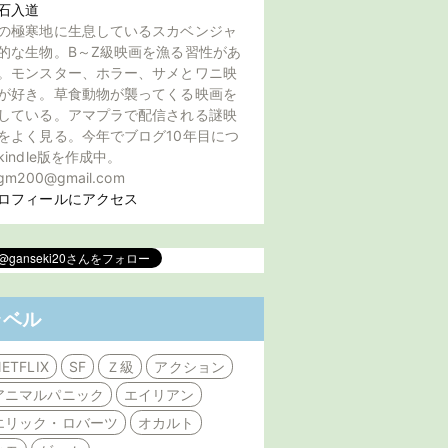
石入道
の極寒地に生息しているスカベンジャ
的な生物。B～Z級映画を漁る習性があ
。モンスター、ホラー、サメとワニ映
が好き。草食動物が襲ってくる映画を
している。アマプラで配信される謎映
をよく見る。今年でブログ10年目につ
kindle版を作成中。
gm200@gmail.com
ロフィールにアクセス
ラベル
ETFLIX
SF
Ｚ級
アクション
アニマルパニック
エイリアン
エリック・ロバーツ
オカルト