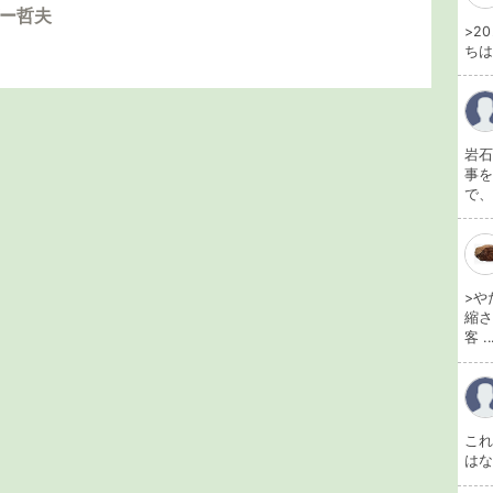
ダー哲夫
>2
ちは
岩石
事を
で、
>や
縮さ
客 ..
こ
は