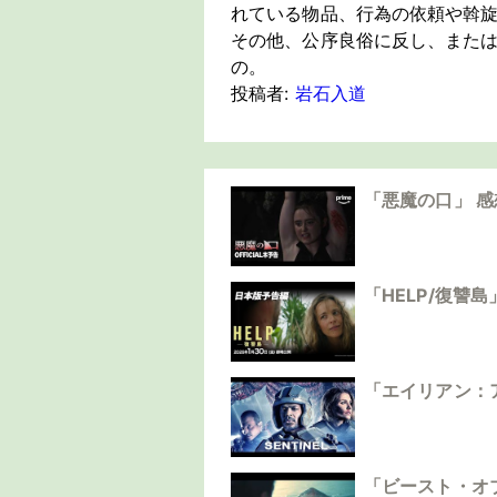
れている物品、行為の依頼や斡
その他、公序良俗に反し、また
の。
投稿者:
岩石入道
「悪魔の口」 
「HELP/復讐
「エイリアン：
「ビースト・オ