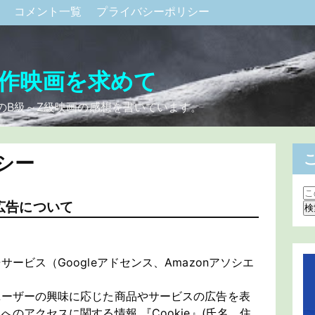
ク
コメント一覧
プライバシーポリシー
作映画を求めて
のB級～Z級映画の感想を書いています。
シー
広告について
ービス（Googleアドセンス、Amazonアソシエ
ユーザーの興味に応じた商品やサービスの広告を表
のアクセスに関する情報 『Cookie』(氏名、住