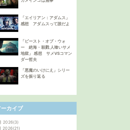
カメインコは無事
「エイリアン：アダムス」
感想 アダムスって誰だよ
「ビースト・オブ・ウォ
ー 絶海・殺戮 人喰いサメ
地獄」 感想 サメVSコマン
ダー哲夫
「悪魔のいけにえ」シリー
ズを振り返る
アーカイブ
月 2026
3
月 2026
21