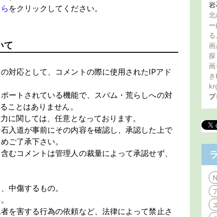
岩
ちら
をクリックしてください。
北
ー
る
いて
画
探
画
の対応として、コメントの際に使用されたIPアド
き
kr
サポートされている機能で、スパム・荒らしへの対
プ
することはありません。
入力に関しては、任意となっております。
岩石入道が事前にその内容を確認し、承認した上で
じめご了承下さい。
を含むコメントは管理人の裁量によって承認せず、
N
し、中傷するもの。
の。
他者を害する行為の依頼など、法律によって禁止さ