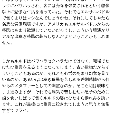
ックにパワハラされ、客には売春を強要されるという想像
以上に悲惨な生活を送っていた。それでもエルサルバドル
で働くよりはマシなんでしょうかね。それにしてもやたら
劣悪な労働環境ですが、アメリカもエルサルバドルからの
移民はあまり歓迎していないだろうし。こういう境遇がリ
アルな出稼ぎ移民の暮らしなんだよということかもしれま
せん。
しかもルルドはパワハラセクハラだけではなく、職場でた
びたび幽霊を見るようになってしまう。古い建物だからそ
ういうこともあるのか、それとも心労のあまり幻覚を見て
いるのか。あるいは出稼ぎ移民を苦しめる差別感情やら何
やらのメタファーとしての幽霊なのか。そこら辺は曖昧な
まま進みますが、それでも病気で苦しむ幼い息子のために
歯を食いしばって働くルルドの姿はひたすら憐れみを誘い
ます。これが最後には幽霊に殺されてしまうと思うと無常
すぎてツライ。