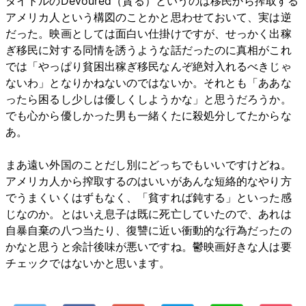
タイトルのDevoured（貪る）というのは移民から搾取する
アメリカ人という構図のことかと思わせておいて、実は逆
だった。映画としては面白い仕掛けですが、せっかく出稼
ぎ移民に対する同情を誘うような話だったのに真相がこれ
では「やっぱり貧困出稼ぎ移民なんぞ絶対入れるべきじゃ
ないわ」となりかねないのではないか。それとも「ああな
ったら困るし少しは優しくしようかな」と思うだろうか。
でも心から優しかった男も一緒くたに殺処分してたからな
あ。
まあ遠い外国のことだし別にどっちでもいいですけどね。
アメリカ人から搾取するのはいいがあんな短絡的なやり方
でうまくいくはずもなく、「貧すれば鈍する」といった感
じなのか。とはいえ息子は既に死亡していたので、あれは
自暴自棄の八つ当たり、復讐に近い衝動的な行為だったの
かなと思うと余計後味が悪いですね。鬱映画好きな人は要
チェックではないかと思います。