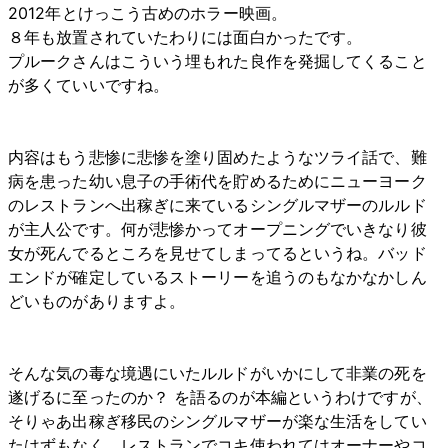
2012年とけっこう古めのホラー映画。
８年も放置されていたわりには面白かったです。
プルークさんはこういう埋もれた良作を発掘してくること
が多くていいですね。
内容はもう悲惨に悲惨を塗り固めたようなツライ話で、難
病を患った幼い息子の手術代を貯めるためにニューヨーク
のレストランへ出稼ぎに来ているシングルマザーのルルド
が主人公です。何が悲惨かってオープニングでいきなり彼
女が死んでるところを見せてしまってるというね。バッド
エンドが確定しているストーリーを追うのもなかなかしん
どいものがありますよ。
そんな気の毒な境遇にいたルルドがいかにして非業の死を
遂げるに至ったのか？ を語るのが本編というわけですが、
そりゃあ出稼ぎ移民のシングルマザーが楽な生活をしてい
たはずもなく。レストランでコキ使われてはオーナーやコ