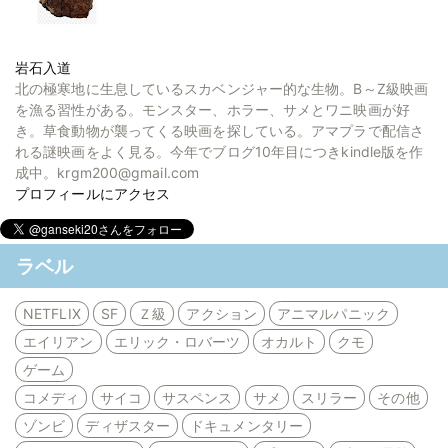
岩石入道
北の極寒地に生息しているスカベンジャー的な生物。B～Z級映画
を漁る習性がある。モンスター、ホラー、サメとワニ映画が好
き。草食動物が襲ってくる映画を探している。アマプラで配信さ
れる謎映画をよく見る。今年でブログ10年目につきkindle版を作
成中。krgm200@gmail.com
プロフィールにアクセス
ラベル
NETFLIX
SF
Ｚ級
アクション
アニマルパニック
エイリアン
エリック・ロバーツ
オカルト
クモ
ゲーム
コメディ
サイコ
サスペンス
サメ
スリラー
その他
ゾンビ
ディザスター
ドキュメンタリー