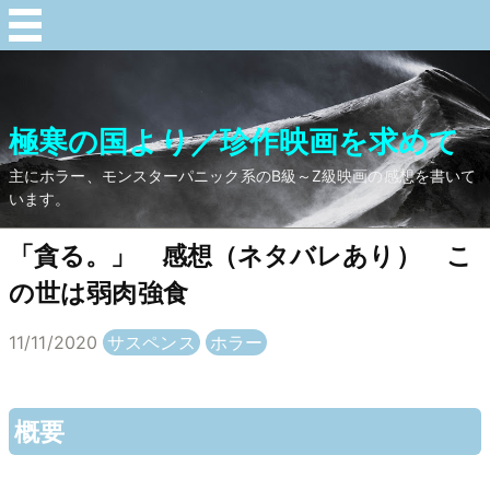
極寒の国より／珍作映画を求めて
主にホラー、モンスターパニック系のB級～Z級映画の感想を書いて
います。
「貪る。」 感想（ネタバレあり） こ
の世は弱肉強食
11/11/2020
サスペンス
ホラー
概要