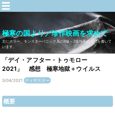
極寒の国より／珍作映画を求めて
主にホラー、モンスターパニック系のB級～Z級映画の感想を書いて
います。
「デイ・アフター・トゥモロー
2021」 感想 極寒地獄＋ウイルス
3/04/2021
ディザスター
概要