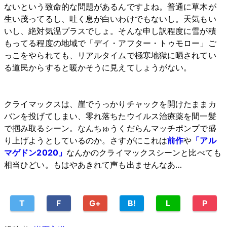
ないという致命的な問題があるんですよね。普通に草木が
生い茂ってるし、吐く息が白いわけでもないし。天気もい
いし、絶対気温プラスでしょ。そんな申し訳程度に雪が積
もってる程度の地域で「デイ・アフター・トゥモロー」ご
っこをやられても、リアルタイムで極寒地獄に晒されてい
る道民からすると暖かそうに見えてしょうがない。
クライマックスは、崖でうっかりチャックを開けたままカ
バンを投げてしまい、零れ落ちたウイルス治療薬を間一髪
で掴み取るシーン。なんちゅうくだらんマッチポンプで盛
り上げようとしているのか。さすがにこれは
前作
や
「アル
マゲドン2020」
なんかのクライマックスシーンと比べても
相当ひどい。もはやあきれて声も出ませんなあ…
T
F
G+
B!
L
P