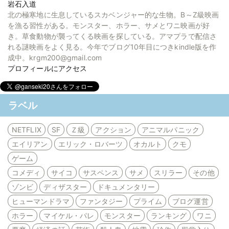
岩石入道
北の極寒地に生息しているスカベンジャー的な生物。B～Z級映画
を漁る習性がある。モンスター、ホラー、サメとワニ映画が好
き。草食動物が襲ってくる映画を探している。アマプラで配信さ
れる謎映画をよく見る。今年でブログ10年目につきkindle版を作
成中。krgm200@gmail.com
プロフィールにアクセス
ラベル
NETFLIX
SF
Ｚ級
アクション
アニマルパニック
エイリアン
エリック・ロバーツ
オカルト
クモ
ゲーム
コメディ
サイコ
サスペンス
サメ
スリラー
その他
ゾンビ
ディザスター
ドキュメンタリー
ヒューマンドラマ
ファンタジー
プライム
ブログ運営
ホラー
マイケル・パレ
モンスター
ランキング
ワニ