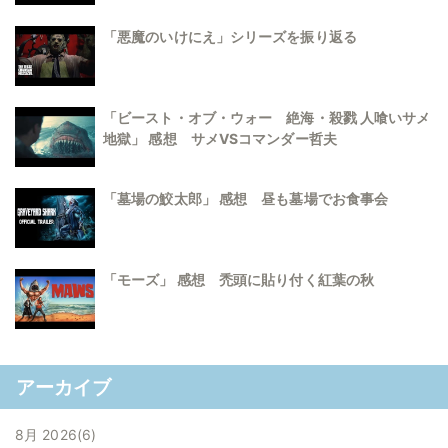
「悪魔のいけにえ」シリーズを振り返る
「ビースト・オブ・ウォー 絶海・殺戮 人喰いサメ
地獄」 感想 サメVSコマンダー哲夫
「墓場の鮫太郎」 感想 昼も墓場でお食事会
「モーズ」 感想 禿頭に貼り付く紅葉の秋
アーカイブ
8月 2026
6