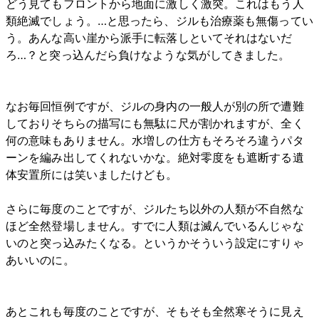
どう見てもフロントから地面に激しく激突。これはもう人
類絶滅でしょう。…と思ったら、ジルも治療薬も無傷ってい
う。あんな高い崖から派手に転落しといてそれはないだ
ろ…？と突っ込んだら負けなような気がしてきました。
なお毎回恒例ですが、ジルの身内の一般人が別の所で遭難
しておりそちらの描写にも無駄に尺が割かれますが、全く
何の意味もありません。水増しの仕方もそろそろ違うパタ
ーンを編み出してくれないかな。絶対零度をも遮断する遺
体安置所には笑いましたけども。
さらに毎度のことですが、ジルたち以外の人類が不自然な
ほど全然登場しません。すでに人類は滅んでいるんじゃな
いのと突っ込みたくなる。というかそういう設定にすりゃ
あいいのに。
あとこれも毎度のことですが、そもそも全然寒そうに見え