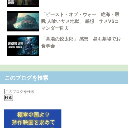
「ビースト・オブ・ウォー 絶海・殺
戮 人喰いサメ地獄」 感想 サメVSコ
マンダー哲夫
「墓場の鮫太郎」 感想 昼も墓場でお
食事会
このブログを検索