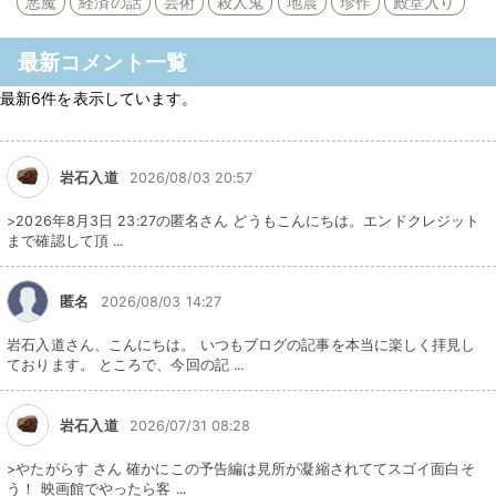
悪魔
経済の話
芸術
殺人鬼
地震
珍作
殿堂入り
最新コメント一覧
最新6件を表示しています。
岩石入道
2026/08/03 20:57
>2026年8月3日 23:27の匿名さん どうもこんにちは。エンドクレジット
まで確認して頂 ...
匿名
2026/08/03 14:27
岩石入道さん、こんにちは。 いつもブログの記事を本当に楽しく拝見し
ております。 ところで、今回の記 ...
岩石入道
2026/07/31 08:28
>やたがらす さん 確かにこの予告編は見所が凝縮されててスゴイ面白そ
う！ 映画館でやったら客 ...