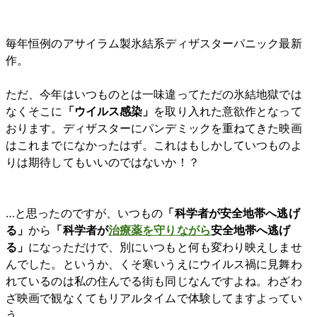
毎年恒例のアサイラム製氷結系ディザスターパニック最新
作。
ただ、今年はいつものとは一味違ってただの氷結地獄では
なくそこに
「ウイルス感染」
を取り入れた意欲作となって
おります。ディザスターにパンデミックを重ねてきた映画
はこれまでになかったはず。これはもしかしていつものよ
りは期待してもいいのではないか！？
…と思ったのですが、いつもの
「科学者が安全地帯へ逃げ
る」
から
「科学者が
治療薬を守りながら
安全地帯へ逃げ
る」
になっただけで、別にいつもと何も変わり映えしませ
んでした。というか、くそ寒いうえにウイルス禍に見舞わ
れているのは私の住んでる街も同じなんですよね。わざわ
ざ映画で観なくてもリアルタイムで体験してますよってい
う。