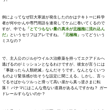
例によってなぜ巨大寒波が発生したのかはテキトーに科学
者が何やかんや専門用語を連発してケムに巻いてくるので
すが、中でも
「とてつもない量の真水が
北極梅
に流れ込ん
だ」
というセリフはアレですね。
「北極梅」
ってどういう
ミスなの？
で、主人公のジルがウイルス治療薬を持ってエクアドルへ
逃げるのがミッションとなるわけですが、彼女が言うには
「事故ったら人類絶滅」なんだそうです。なんとなくいつ
ものより緊張感が出そうな設定に聞こえる。しかし、言っ
てるそばからツルっと滑って高い崖から真っ逆さまに転
落！ パナマにはこんな危ない道路があるんですかね？ ガー
ドレールすらないのか？