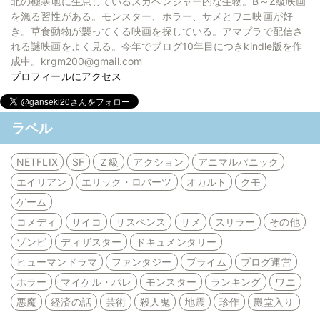
北の極寒地に生息しているスカベンジャー的な生物。B～Z級映画
を漁る習性がある。モンスター、ホラー、サメとワニ映画が好
き。草食動物が襲ってくる映画を探している。アマプラで配信さ
れる謎映画をよく見る。今年でブログ10年目につきkindle版を作
成中。krgm200@gmail.com
プロフィールにアクセス
ラベル
NETFLIX
SF
Ｚ級
アクション
アニマルパニック
エイリアン
エリック・ロバーツ
オカルト
クモ
ゲーム
コメディ
サイコ
サスペンス
サメ
スリラー
その他
ゾンビ
ディザスター
ドキュメンタリー
ヒューマンドラマ
ファンタジー
プライム
ブログ運営
ホラー
マイケル・パレ
モンスター
ランキング
ワニ
悪魔
経済の話
芸術
殺人鬼
地震
珍作
殿堂入り