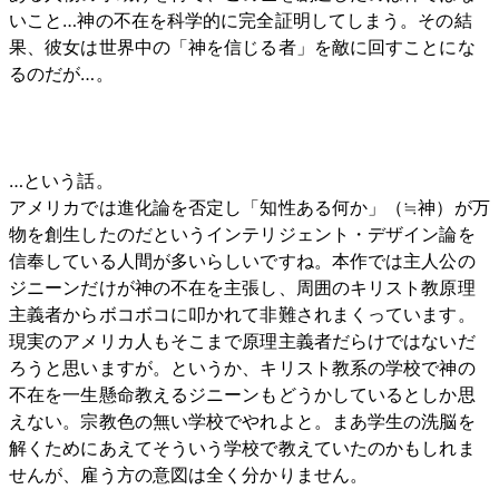
いこと…神の不在を科学的に完全証明してしまう。その結
果、彼女は世界中の「神を信じる者」を敵に回すことにな
るのだが…。
…という話。
アメリカでは進化論を否定し「知性ある何か」（≒神）が万
物を創生したのだというインテリジェント・デザイン論を
信奉している人間が多いらしいですね。本作では主人公の
ジニーンだけが神の不在を主張し、周囲のキリスト教原理
主義者からボコボコに叩かれて非難されまくっています。
現実のアメリカ人もそこまで原理主義者だらけではないだ
ろうと思いますが。というか、キリスト教系の学校で神の
不在を一生懸命教えるジニーンもどうかしているとしか思
えない。宗教色の無い学校でやれよと。まあ学生の洗脳を
解くためにあえてそういう学校で教えていたのかもしれま
せんが、雇う方の意図は全く分かりません。