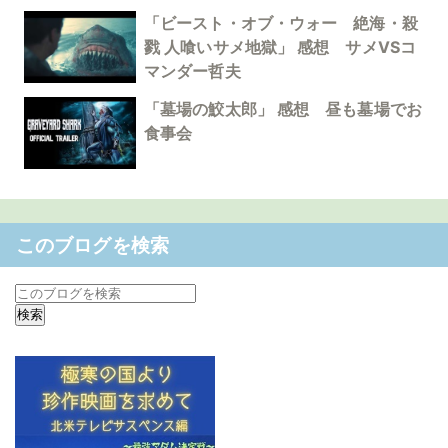
「ビースト・オブ・ウォー 絶海・殺
戮 人喰いサメ地獄」 感想 サメVSコ
マンダー哲夫
「墓場の鮫太郎」 感想 昼も墓場でお
食事会
このブログを検索