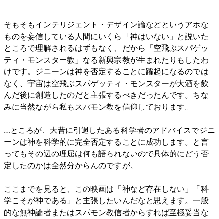
そもそもインテリジェント・デザイン論などというアホな
ものを妄信している人間にいくら「神はいない」と説いた
ところで理解されるはずもなく、だから「空飛ぶスパゲッ
ティ・モンスター教」なる新興宗教が生まれたりもしたわ
けです。ジニーンは神を否定することに躍起になるのでは
なく、宇宙は空飛ぶスパゲッティ・モンスターが大酒を飲
んだ後に創造したのだと主張するべきだったんです。ちな
みに当然ながら私もスパモン教を信仰しております。
…ところが、大昔に引退したある科学者のアドバイスでジニ
ーンは神を科学的に完全否定することに成功します。と言
ってもその辺の理屈は何も語られないので具体的にどう否
定したのかは全然分からんのですが。
ここまでを見ると、この映画は「神など存在しない」「科
学こそが神である」と主張したいんだなと思えます。一般
的な無神論者またはスパモン教信者からすれば至極妥当な