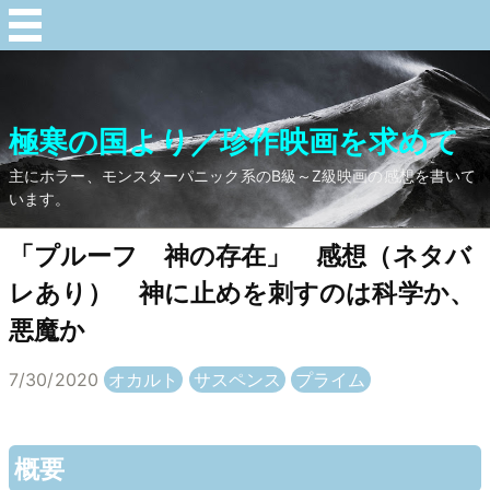
極寒の国より／珍作映画を求めて
主にホラー、モンスターパニック系のB級～Z級映画の感想を書いて
います。
「プルーフ 神の存在」 感想（ネタバ
レあり） 神に止めを刺すのは科学か、
悪魔か
7/30/2020
オカルト
サスペンス
プライム
概要