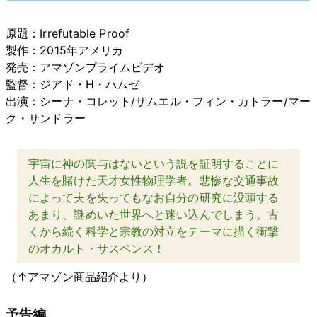
原題：Irrefutable Proof
製作：2015年アメリカ
発売：アマゾンプライムビデオ
監督：ジアド・H・ハムゼ
出演：シーナ・コレット/サムエル・フィン・カトラー/マー
ク・サンドラー
宇宙に神の関与はないという説を証明することに
人生を賭けた天才女性物理学者。悲惨な交通事故
によって夫を失ってもなお自分の研究に没頭する
あまり、謎めいた世界へと迷い込んでしまう。古
くから続く科学と宗教の対立をテーマに描く衝撃
のオカルト・サスペンス！
（↑アマゾン商品紹介より）
予告編