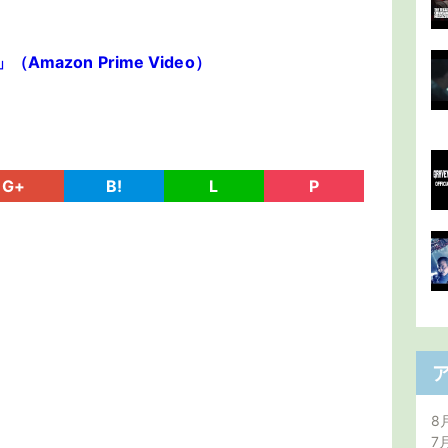
mazon Prime Video）
G+
B!
L
P
8
7