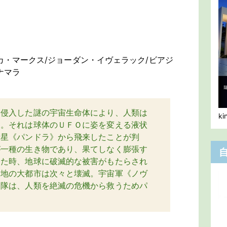
E
カ・マークス/ジョーダン・イヴェラック/ビアジ
ナマラ
に侵入した謎の宇宙生命体により、人類は
k
た。それは球体のＵＦＯに姿を変える液状
衛星《パンドラ》から飛来したことが判
が一種の生き物であり、果てしなく膨張す
した時、地球に破滅的な被害がもたらされ
各地の大都市は次々と壊滅。宇宙軍《ノヴ
部隊は、人類を絶滅の危機から救うためパ