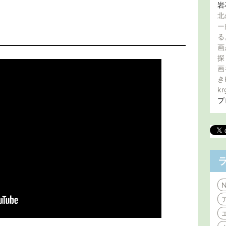
岩
北
ー
る
画
探
画
き
kr
プ
N