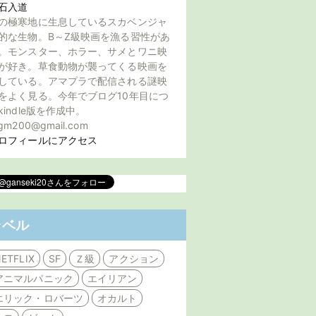
石入道
の極寒地に生息しているスカベンジャ
的な生物。B～Z級映画を漁る習性があ
。モンスター、ホラー、サメとワニ映
が好き。草食動物が襲ってくる映画を
している。アマプラで配信される謎映
をよく見る。今年でブログ10年目につ
kindle版を作成中。
gm200@gmail.com
ロフィールにアクセス
ラベル
ETFLIX
SF
Ｚ級
アクション
アニマルパニック
エイリアン
エリック・ロバーツ
オカルト