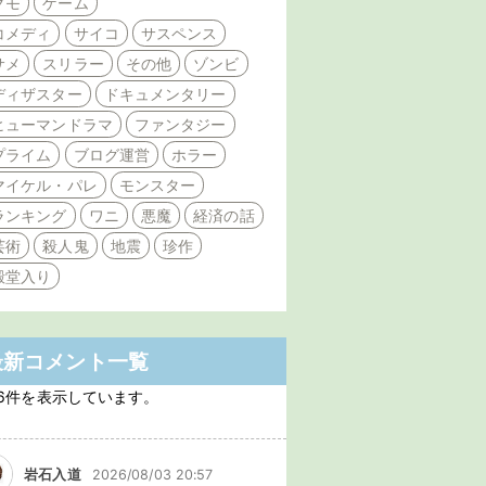
クモ
ゲーム
コメディ
サイコ
サスペンス
サメ
スリラー
その他
ゾンビ
ディザスター
ドキュメンタリー
ヒューマンドラマ
ファンタジー
プライム
ブログ運営
ホラー
マイケル・パレ
モンスター
ランキング
ワニ
悪魔
経済の話
芸術
殺人鬼
地震
珍作
殿堂入り
最新コメント一覧
6件を表示しています。
岩石入道
2026/08/03 20:57