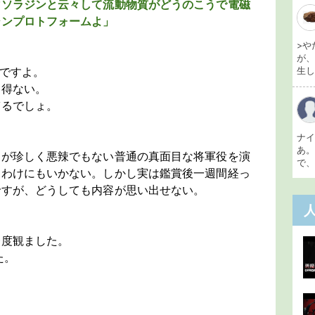
マソラジンと云々して流動物質がどうのこうで電磁
シンプロトフォームよ」
>や
が
ですよ。
生し 
を得ない。
ぎるでしょ。
ナ
あ
ツが珍しく悪辣でもない普通の真面目な将軍役を演
で、
るわけにもいかない。しかし実は鑑賞後一週間経っ
ですが、どうしても内容が思い出せない。
一度観ました。
た。