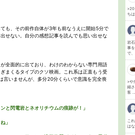
>2
ちは
ても、その前作自体が3年も前なうえに開始5分で
い出せない。自分の感想記事を読んでも思い出せな
岩石
事を
で、
所が全面的に出ており、わけのわからない専門用語
稼ぎまくるタイプのクソ映画。これ系は正直もう受
は言いませんが、多分20分くらいで意識を完全喪
>や
縮さ
客 ..
シンと閃電岩とネオリチウムの痕跡が！」
こ
マね」
は