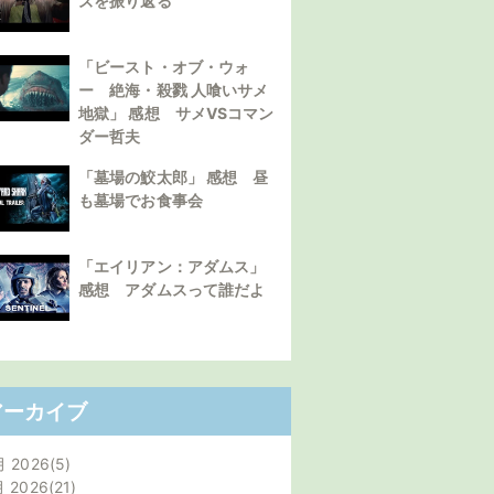
ズを振り返る
「ビースト・オブ・ウォ
ー 絶海・殺戮 人喰いサメ
地獄」 感想 サメVSコマン
ダー哲夫
「墓場の鮫太郎」 感想 昼
も墓場でお食事会
「エイリアン：アダムス」
感想 アダムスって誰だよ
アーカイブ
月 2026
5
月 2026
21