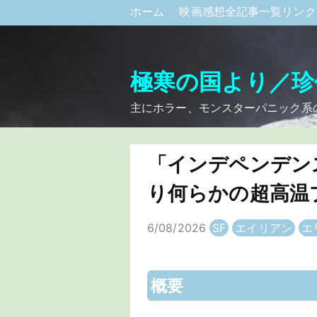
ホーム
映画感想全記事一覧リン
極寒の国より／珍
主にホラー、モンスターパニック系
「インデペンデンス
り何らかの超高温
6/08/2026
SF
エイリアン
エ
概要