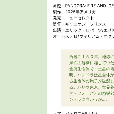
原題：PANDORA: FIRE AND IC
製作：2025年アメリカ
発売：ニューセレクト
監督：キャニオン・プリンス
出演：エリック・ロバーツ/エリ
オ・カステロ/ウィリアム・マク
西暦２１５０年。地球
滅亡の危機に瀕してい
金属生命体で、土星の
明。パンドラは星自体
る生命体の胞子が破裂
る。パリや東京、世界
ァ・フォース》の精鋭
ンドラに向かうが…。
（アルバトロスHPより）