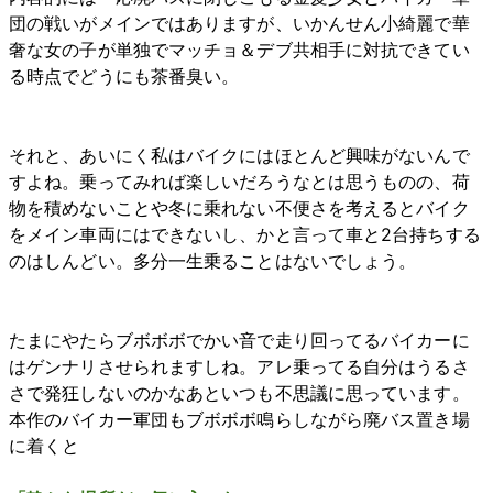
団の戦いがメインではありますが、いかんせん小綺麗で華
奢な女の子が単独でマッチョ＆デブ共相手に対抗できてい
る時点でどうにも茶番臭い。
それと、あいにく私はバイクにはほとんど興味がないんで
すよね。乗ってみれば楽しいだろうなとは思うものの、荷
物を積めないことや冬に乗れない不便さを考えるとバイク
をメイン車両にはできないし、かと言って車と2台持ちする
のはしんどい。多分一生乗ることはないでしょう。
たまにやたらブボボボでかい音で走り回ってるバイカーに
はゲンナリさせられますしね。アレ乗ってる自分はうるさ
さで発狂しないのかなあといつも不思議に思っています。
本作のバイカー軍団もブボボボ鳴らしながら廃バス置き場
に着くと