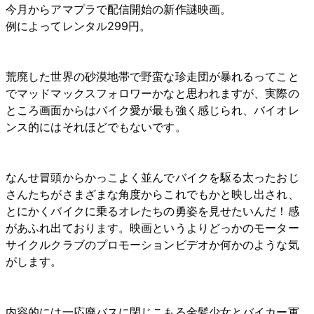
今月からアマプラで配信開始の新作謎映画。
例によってレンタル299円。
荒廃した世界の砂漠地帯で野蛮な珍走団が暴れるってこと
でマッドマックスフォロワーかなと思われますが、実際の
ところ画面からはバイク愛が最も強く感じられ、バイオレ
ンス的にはそれほどでもないです。
なんせ冒頭からかっこよく並んでバイクを駆る太ったおじ
さんたちがさまざまな角度からこれでもかと映し出され、
とにかくバイクに乗るオレたちの勇姿を見せたいんだ！感
があふれ出ております。映画というよりどっかのモーター
サイクルクラブのプロモーションビデオか何かのような気
がします。
内容的には一応廃バスに閉じこもる金髪少女とバイカー軍