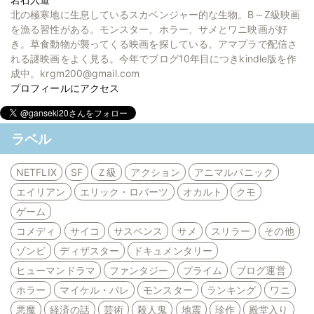
北の極寒地に生息しているスカベンジャー的な生物。B～Z級映画
を漁る習性がある。モンスター、ホラー、サメとワニ映画が好
き。草食動物が襲ってくる映画を探している。アマプラで配信さ
れる謎映画をよく見る。今年でブログ10年目につきkindle版を作
成中。krgm200@gmail.com
プロフィールにアクセス
ラベル
NETFLIX
SF
Ｚ級
アクション
アニマルパニック
エイリアン
エリック・ロバーツ
オカルト
クモ
ゲーム
コメディ
サイコ
サスペンス
サメ
スリラー
その他
ゾンビ
ディザスター
ドキュメンタリー
ヒューマンドラマ
ファンタジー
プライム
ブログ運営
ホラー
マイケル・パレ
モンスター
ランキング
ワニ
悪魔
経済の話
芸術
殺人鬼
地震
珍作
殿堂入り