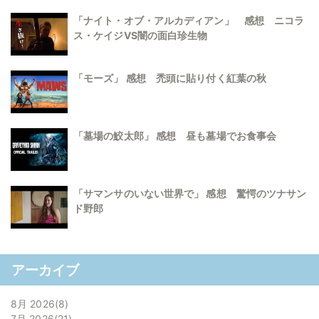
「ナイト・オブ・アルカディアン」 感想 ニコラ
ス・ケイジVS闇の面白珍生物
「モーズ」 感想 禿頭に貼り付く紅葉の秋
「墓場の鮫太郎」 感想 昼も墓場でお食事会
「サマンサのいない世界で」 感想 驚愕のツナサン
ド野郎
アーカイブ
8月 2026
8
7月 2026
21