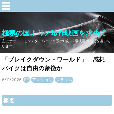
極寒の国より／珍作映画を求めて
主にホラー、モンスターパニック系のB級～Z級映画の感想を書いて
います。
「ブレイクダウン・ワールド」 感想
バイクは自由の象徴か
6/11/2025
SF
アクション
プライム
概要