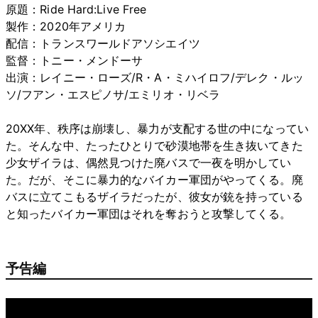
原題：Ride Hard:Live Free
製作：2020年アメリカ
配信：トランスワールドアソシエイツ
監督：トニー・メンドーサ
出演：レイニー・ローズ/R・A・ミハイロフ/デレク・ルッ
ソ/フアン・エスピノサ/エミリオ・リベラ
20XX年、秩序は崩壊し、暴力が支配する世の中になってい
た。そんな中、たったひとりで砂漠地帯を生き抜いてきた
少女ザイラは、偶然見つけた廃バスで一夜を明かしてい
た。だが、そこに暴力的なバイカー軍団がやってくる。廃
バスに立てこもるザイラだったが、彼女が銃を持っている
と知ったバイカー軍団はそれを奪おうと攻撃してくる。
予告編