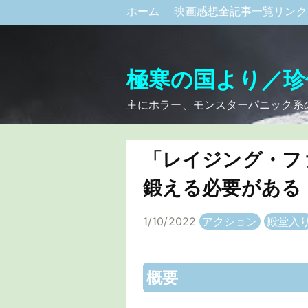
ホーム
映画感想全記事一覧リン
極寒の国より／珍
主にホラー、モンスターパニック系
「レイジング・フ
鍛える必要がある
1/10/2022
アクション
殿堂入
概要