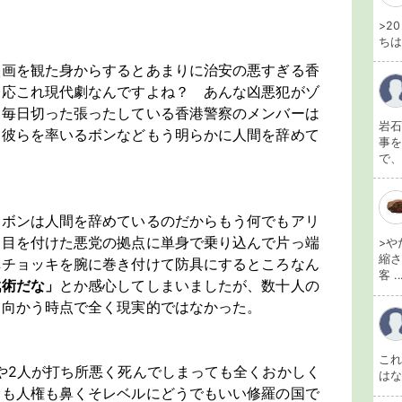
>2
ちは
映画を観た身からするとあまりに治安の悪すぎる香
一応これ現代劇なんですよね？ あんな凶悪犯がゾ
と毎日切った張ったしている香港警察のメンバーは
岩石
、彼らを率いるボンなどもう明らかに人間を辞めて
事を
で、
、ボンは人間を辞めているのだからもう何でもアリ
と目を付けた悪党の拠点に単身で乗り込んで片っ端
>や
縮さ
弾チョッキを腕に巻き付けて防具にするところなん
客 ..
戦術だな」
とか感心してしまいましたが、数十人の
ち向かう時点で全く現実的ではなかった。
こ
や2人が打ち所悪く死んでしまっても全くおかしく
は
命も人権も鼻くそレベルにどうでもいい修羅の国で