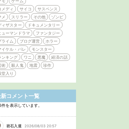
クモ
ゲーム
コメディ
サイコ
サスペンス
サメ
スリラー
その他
ゾンビ
ディザスター
ドキュメンタリー
ヒューマンドラマ
ファンタジー
プライム
ブログ運営
ホラー
マイケル・パレ
モンスター
ランキング
ワニ
悪魔
経済の話
芸術
殺人鬼
地震
珍作
殿堂入り
最新コメント一覧
6件を表示しています。
岩石入道
2026/08/03 20:57