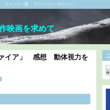
ク
コメント一覧
プライバシーポリシー
作映画を求めて
のB級～Z級映画の感想を書いています。
ァイア」 感想 動体視力を
り