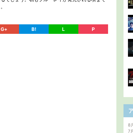
す。
G+
B!
L
P
8
7