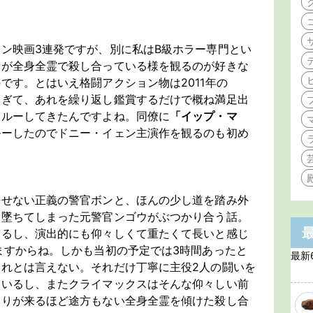
ン映画3連発ですが、別に私はB級ホラー専門とい
物が全身全霊で殺し合っている様を観るのが好きな
です。とはいえ格闘アクション物は2011年の
すぎて、あれを繰り返し鑑賞するだけで概ね満足出
スルーしてきたんですよね。同僚に
「イップ・マ
ルーしたのでドニー・イェン主演作を観るのも初め
許せない正義の警官ボンと、ほんの少し道を踏み外
に墜ちてしまった元警官ンゴウがぶつかり合う話。
ぎるし、演出的にも仰々しくて重たくて長いと感じ
ますからね。しかも当初の予定では3時間あったと
最新
れとは言えない。それだけ丁寧に主役2人の闘いを
ているし、またクライマックスはそんな仰々しい前
釣りが来るほど途方もない全身全霊を傾けた殺し合