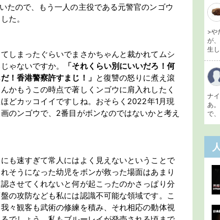
ていたので、もう一人の主役である元警官のンゴウ
ました。
>や
が
生し 
してしまったぐらいでまさかちゃんと裁かれてムシ
いじゃないですか。
「それくらい別にいいだろ！何
んだ！香港警察許すまじ！」
と復讐の怒りに煮え滾
なんかもうこの時点で著しくンゴウに肩入れしたく
ナ
ほどカッコイイですしね。おそらく2022年1月現
あ
画のンゴウで、2番目がボンなのではないかと考え
で、
りにも速すぎて常人にはよく見えないということで
されそうになった幼児をボンが救った場面はあまり
確認させてくれないと何が起こったのかさっぱり分
序盤の攻防なども私には認識不可能な領域です。こ
は我々観客も武術の修練を積み、それ相応の動体視
えるでしょう。私もブルーレイが発売される頃まで