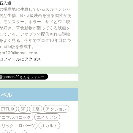
石入道
の極寒地に生息しているスカベンジャ
的な生物。B～Z級映画を漁る習性があ
。モンスター、ホラー、サメとワニ映
が好き。草食動物が襲ってくる映画を
している。アマプラで配信される謎映
をよく見る。今年でブログ10年目につ
kindle版を作成中。
gm200@gmail.com
ロフィールにアクセス
ラベル
ETFLIX
SF
Ｚ級
アクション
アニマルパニック
エイリアン
エリック・ロバーツ
オカルト