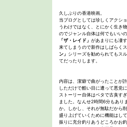
久しぶりの香港映画。
当ブログとしては珍しくアクショ
うわけではなく、とにかく生き
のでジャンル自体は何でもいいの
「ザ・レイド」
があまりにも凄
来てしまうので新作はしばらく
ン」
シリーズを勧められてもス
てだったりします。
内容は、潔癖で曲がったことが
しただけで酷い目に遭って悪党
ストーリー自体はベタで古臭す
ました。なんせ2時間6分もあり
か。しかし、それが無駄だから削
盛り上げていくために機能はし
振りに充分釣りあうどころかお