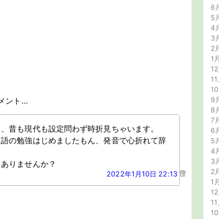
6
5
4
3
2
1
12
11
1
9
メント…
8
7
え、昔も現代も設定問わず時折見ちゃいます。
6
東語の勉強はじめましたもん、発音で心折れて辞
5
4
3
とありませんか？
2
2022年1月10日 22:13
1
12
11
1