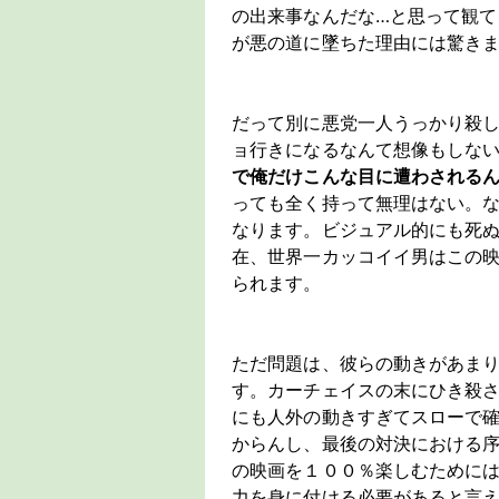
の出来事なんだな…と思って観
が悪の道に墜ちた理由には驚き
だって別に悪党一人うっかり殺
ョ行きになるなんて想像もしな
で俺だけこんな目に遭わされる
っても全く持って無理はない。
なります。ビジュアル的にも死ぬ
在、世界一カッコイイ男はこの映
られます。
ただ問題は、彼らの動きがあま
す。カーチェイスの末にひき殺
にも人外の動きすぎてスローで
からんし、最後の対決における
の映画を１００％楽しむために
力を身に付ける必要があると言