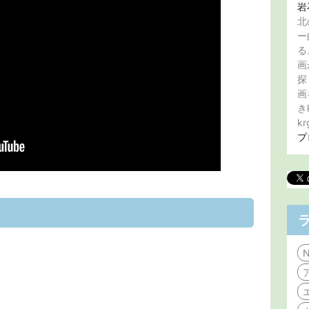
岩
北
ー
る
画
探
画
き
kr
プ
N