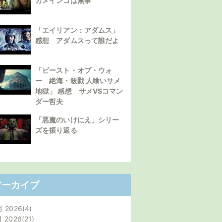
カメインコは無事
「エイリアン：アダムス」
感想 アダムスって誰だよ
「ビースト・オブ・ウォ
ー 絶海・殺戮 人喰いサメ
地獄」 感想 サメVSコマン
ダー哲夫
「悪魔のいけにえ」シリー
ズを振り返る
アーカイブ
月 2026
4
月 2026
21