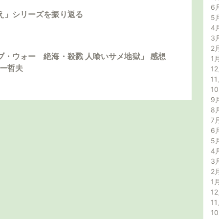
6
え」シリーズを振り返る
5
4
3
2
ブ・ウォー 絶海・殺戮 人喰いサメ地獄」 感想
1
ダー哲夫
12
11
1
9
8
7
6
5
4
3
2
1
12
11
1