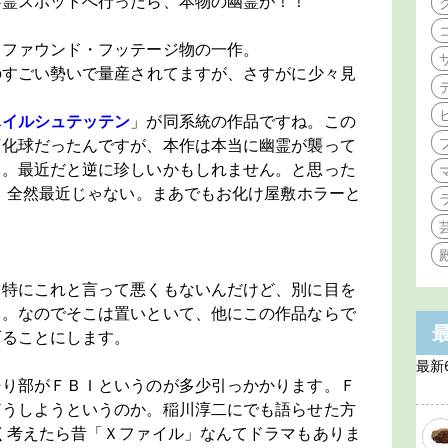
心霊スポットへ行ったら、本物の幽霊が！！
道ファウンド・フッテージ物の一作。
のすごい勢いで量産されてますが、さすがに少々見
ハイルシュテッテン
」が同系統の作品ですね。この
変化球だったんですが、本作は本当に幽霊が襲って
ト。最近だと逆に珍しいかもしれません。と思った
た。全然最近じゃない。まあでもお化け屋敷ホラーと
。
も特にこれと言って悪くもないんだけど、別に目を
ん。なのでそこは置いといて、他にこの作品ならで
げることにします。
最新
語り部がＦＢＩというのが多少引っかかります。Ｆ
どうしようというのか。稲川淳二にでも語らせた方
く考えたら昔「Ｘファイル」なんてドラマもありま