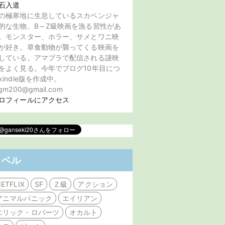
石入道
の極寒地に生息しているスカベンジャ
的な生物。B～Z級映画を漁る習性があ
。モンスター、ホラー、サメとワニ映
が好き。草食動物が襲ってくる映画を
している。アマプラで配信される謎映
をよく見る。今年でブログ10年目につ
kindle版を作成中。
gm200@gmail.com
ロフィールにアクセス
ラベル
ETFLIX
SF
Ｚ級
アクション
アニマルパニック
エイリアン
エリック・ロバーツ
オカルト