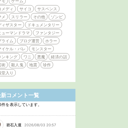
クモ
ゲーム
コメディ
サイコ
サスペンス
サメ
スリラー
その他
ゾンビ
ディザスター
ドキュメンタリー
ヒューマンドラマ
ファンタジー
プライム
ブログ運営
ホラー
マイケル・パレ
モンスター
ランキング
ワニ
悪魔
経済の話
芸術
殺人鬼
地震
珍作
殿堂入り
最新コメント一覧
6件を表示しています。
岩石入道
2026/08/03 20:57