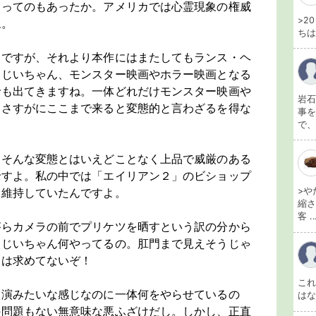
」ってのもあったか。アメリカでは心霊現象の権威
>2
ね。
ちは
んですが、それより本作にはまたしてもランス・ヘ
おじいちゃん、モンスター映画やホラー映画となる
でも出てきますね。一体どれだけモンスター映画や
岩石
。さすがにここまで来ると変態的と言わざるを得な
事を
で、
はそんな変態とはいえどことなく上品で威厳のある
ですよ。私の中では「エイリアン２」のビショップ
>や
と維持していたんですよ。
縮さ
客 ..
がらカメラの前でプリケツを晒すという訳の分から
おじいちゃん何やってるの。肛門まで見えそうじゃ
神は求めてないぞ！
こ
出演みたいな感じなのに一体何をやらせているの
は
の問題もない無意味な悪ふざけだし。しかし、正直