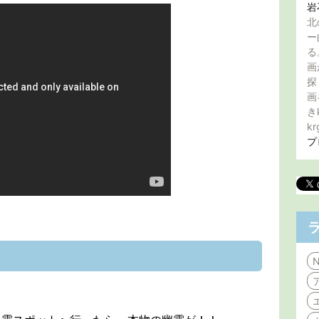
岩
北
ー
る
画
探
画
き
kr
プ
N