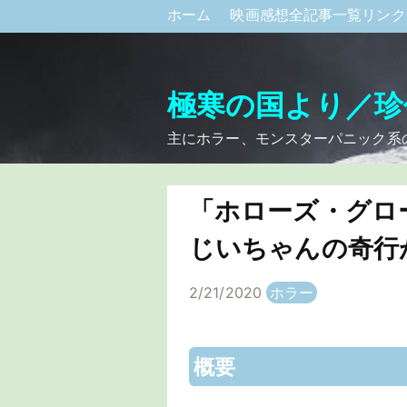
ホーム
映画感想全記事一覧リン
極寒の国より／珍
主にホラー、モンスターパニック系
「ホローズ・グロ
じいちゃんの奇行
2/21/2020
ホラー
概要