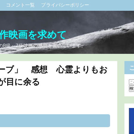
ク
コメント一覧
プライバシーポリシー
作映画を求めて
のB級～Z級映画の感想を書いています。
ーブ」 感想 心霊よりもお
が目に余る