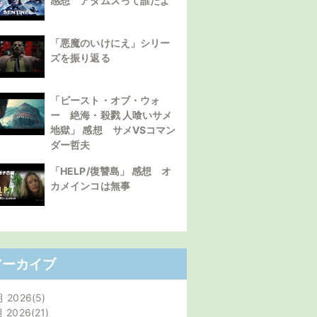
感想 アダムスって誰だよ
「悪魔のいけにえ」シリー
ズを振り返る
「ビースト・オブ・ウォ
ー 絶海・殺戮 人喰いサメ
地獄」 感想 サメVSコマン
ダー哲夫
「HELP/復讐島」 感想 オ
カメインコは無事
アーカイブ
月 2026
5
月 2026
21