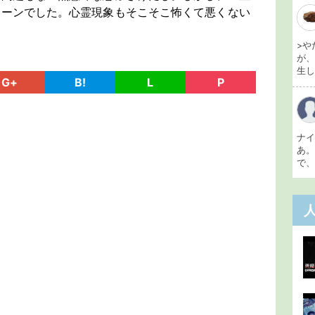
シーンでした。心霊現象もそこそこ怖くて悪くない
>や
が
生し 
G+
B!
L
P
ナ
あ
で、