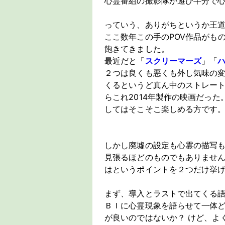
心霊番組の撮影隊が遊び半分で
っていう、ありがちというか王
ここ数年この手のPOV作品がも
飽きてきました。
最近だと「
スクリーマーズ
」「
２つは良くも悪くも外し気味の
くるというど真ん中のストレー
らこれ2014年製作の映画だっ
してはそこそこ楽しめる方です
しかし廃墟の設定も心霊の描写
見張るほどのものでもありませ
はというポイントを２つだけ挙
まず、導入とラストで出てくる
ＢＩに心霊現象を語らせて一体
が良いのではないか？ けど、よ