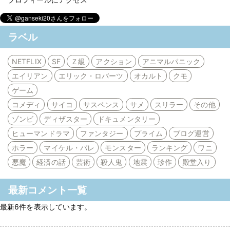
ラベル
NETFLIX
SF
Ｚ級
アクション
アニマルパニック
エイリアン
エリック・ロバーツ
オカルト
クモ
ゲーム
コメディ
サイコ
サスペンス
サメ
スリラー
その他
ゾンビ
ディザスター
ドキュメンタリー
ヒューマンドラマ
ファンタジー
プライム
ブログ運営
ホラー
マイケル・パレ
モンスター
ランキング
ワニ
悪魔
経済の話
芸術
殺人鬼
地震
珍作
殿堂入り
最新コメント一覧
最新6件を表示しています。