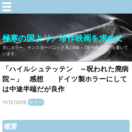
極寒の国より／珍作映画を求めて
主にホラー、モンスターパニック系のB級～Z級映画の感想を書いて
います。
「ハイルシュテッテン ～呪われた廃病
院～」 感想 ドイツ製ホラーにして
は中途半端だが良作
11/12/2019
ホラー
概要