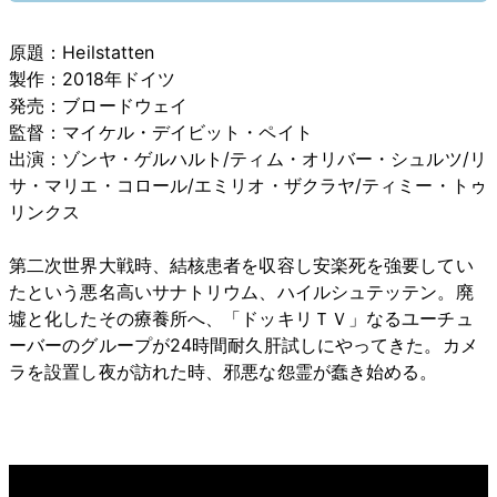
原題：Heilstatten
製作：2018年ドイツ
発売：ブロードウェイ
監督：マイケル・デイビット・ペイト
出演：ゾンヤ・ゲルハルト/ティム・オリバー・シュルツ/リ
サ・マリエ・コロール/エミリオ・ザクラヤ/ティミー・トゥ
リンクス
第二次世界大戦時、結核患者を収容し安楽死を強要してい
たという悪名高いサナトリウム、ハイルシュテッテン。廃
墟と化したその療養所へ、「ドッキリＴＶ」なるユーチュ
ーバーのグループが24時間耐久肝試しにやってきた。カメ
ラを設置し夜が訪れた時、邪悪な怨霊が蠢き始める。