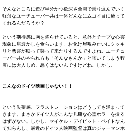
そんなところに遊び半分かつ欲深さ全開で乗り込んでいく
軽薄なユーチューバー共は一体どんなにムゴイ目に遭って
くれるんだろうか？
という期待感に胸を躍らせていると、意外とチープな心霊
現象に肩透かしを食らいます。お化け屋敷みたいにクッキ
リと悪霊が映って襲って来たりするんですよね。ユーチュ
ーバー共のやられ方も「そんなもんか」と呟いてしまう程
度には大人しめ。悪くはないんですけどね。しかし、
こんなのドイツ映画じゃない！！
という失望感、フラストレーションはどうしても溜まって
きます。まさかドイツ人がこんな凡庸な心霊ホラーを撮る
はずがない。しかし、マイケル・デイビット・ペイトなん
て知らんし、最近のドイツ人映画監督は真のジャーマンホ