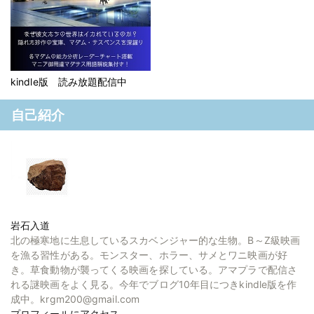
kindle版 読み放題配信中
自己紹介
岩石入道
北の極寒地に生息しているスカベンジャー的な生物。B～Z級映画
を漁る習性がある。モンスター、ホラー、サメとワニ映画が好
き。草食動物が襲ってくる映画を探している。アマプラで配信さ
れる謎映画をよく見る。今年でブログ10年目につきkindle版を作
成中。krgm200@gmail.com
プロフィールにアクセス