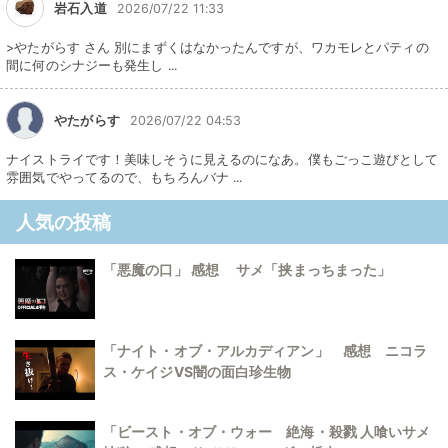
岩石入道
2026/07/22 11:33
>やたがらす さん 別にまずくはなかったんですが、ワカモレとパティの
間に何のシナジーも発生し ...
やたがらす
2026/07/22 04:53
ナイストライです！美味しそうに見えるのになあ。僕もごっこ遊びとして
雰囲気でやってるので、もちろんバナ ...
人気の投稿
「悪魔の口」 感想 サメ「挟まっちまった」
「ナイト・オブ・アルカディアン」 感想 ニコラ
ス・ケイジVS闇の面白珍生物
「ビースト・オブ・ウォー 絶海・殺戮 人喰いサメ