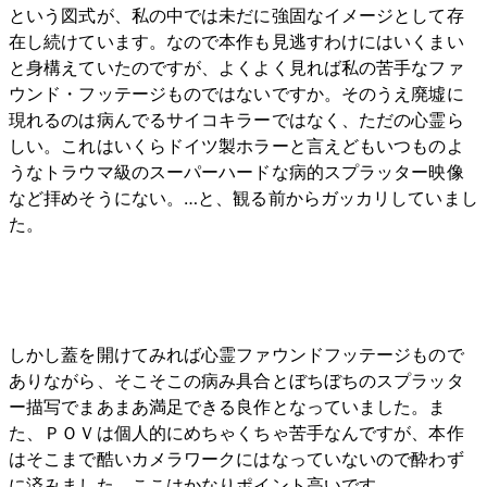
という図式が、私の中では未だに強固なイメージとして存
在し続けています。なので本作も見逃すわけにはいくまい
と身構えていたのですが、よくよく見れば私の苦手なファ
ウンド・フッテージものではないですか。そのうえ廃墟に
現れるのは病んでるサイコキラーではなく、ただの心霊ら
しい。これはいくらドイツ製ホラーと言えどもいつものよ
うなトラウマ級のスーパーハードな病的スプラッター映像
など拝めそうにない。…と、観る前からガッカリしていまし
た。
しかし蓋を開けてみれば心霊ファウンドフッテージもので
ありながら、そこそこの病み具合とぼちぼちのスプラッタ
ー描写でまあまあ満足できる良作となっていました。ま
た、ＰＯＶは個人的にめちゃくちゃ苦手なんですが、本作
はそこまで酷いカメラワークにはなっていないので酔わず
に済みました。ここはかなりポイント高いです。