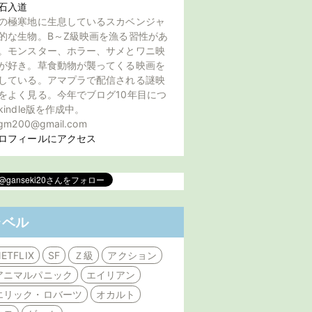
石入道
の極寒地に生息しているスカベンジャ
的な生物。B～Z級映画を漁る習性があ
。モンスター、ホラー、サメとワニ映
が好き。草食動物が襲ってくる映画を
している。アマプラで配信される謎映
をよく見る。今年でブログ10年目につ
kindle版を作成中。
gm200@gmail.com
ロフィールにアクセス
ラベル
ETFLIX
SF
Ｚ級
アクション
アニマルパニック
エイリアン
エリック・ロバーツ
オカルト