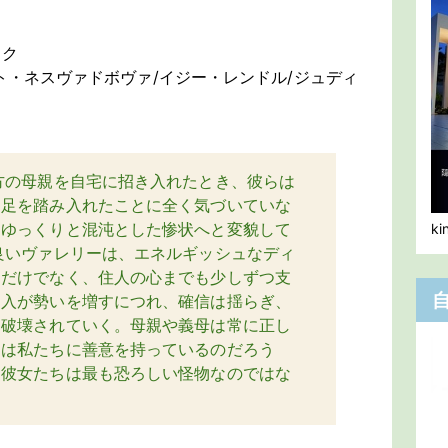
ェク
ト・ネスヴァドボヴァ/イジー・レンドル/ジュディ
方の母親を自宅に招き入れたとき、彼らは
に足を踏み入れたことに全く気づいていな
、ゆっくりと混沌とした惨状へと変貌して
k
良いヴァレリーは、エネルギッシュなディ
間だけでなく、住人の心までも少しずつ支
侵入が勢いを増すにつれ、確信は揺らぎ、
は破壊されていく。母親や義母は常に正し
ちは私たちに善意を持っているのだろう
そ彼女たちは最も恐ろしい怪物なのではな