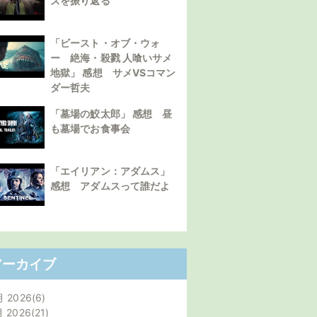
ズを振り返る
「ビースト・オブ・ウォ
ー 絶海・殺戮 人喰いサメ
地獄」 感想 サメVSコマン
ダー哲夫
「墓場の鮫太郎」 感想 昼
も墓場でお食事会
「エイリアン：アダムス」
感想 アダムスって誰だよ
アーカイブ
月 2026
6
月 2026
21