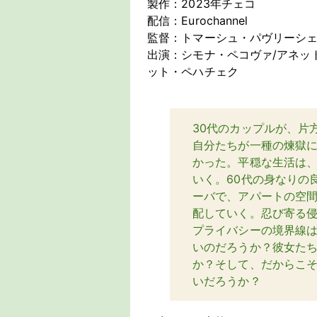
製作：2023年チェコ
配信：Eurochannel
監督：トマーシュ・パヴリーシ
出演：シモナ・ペコヴァ/アネッ
ット・ペハチェク
30代のカップルが、片
自分たちが一種の煉獄
かった。平穏な生活は
いく。60代の身なりの
ーバで、アパートの空
配していく。忍び寄る
プライバシーの境界線
いのだろうか？彼女た
か？そして、だからこ
いだろうか？