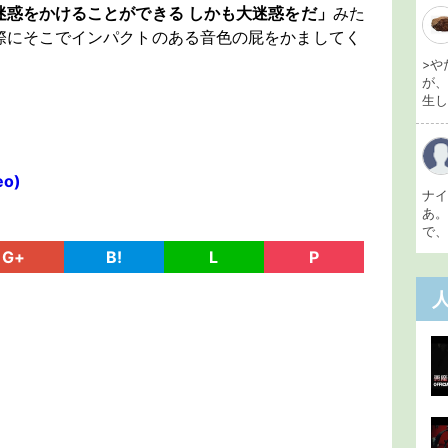
迷惑をかけることができる しかも大迷惑をだ」
みた
際にそこでインパクトのある音色の屁をかましてく
。
>や
が
生し 
eo)
ナ
あ
で、
G+
B!
L
P