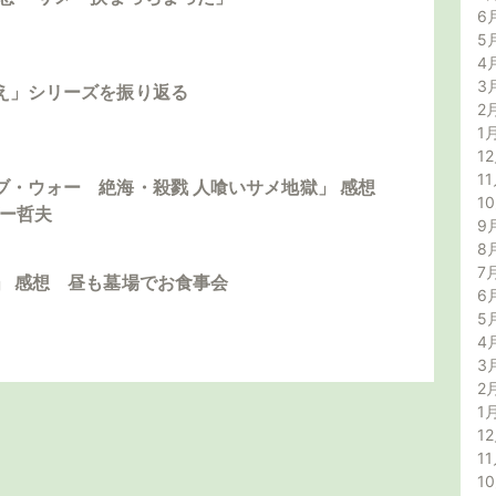
6
5
4
3
え」シリーズを振り返る
2
1
12
11
ブ・ウォー 絶海・殺戮 人喰いサメ地獄」 感想
1
ダー哲夫
9
8
7
」 感想 昼も墓場でお食事会
6
5
4
3
2
1
12
11
1