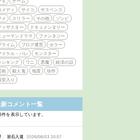
クモ
ゲーム
コメディ
サイコ
サスペンス
サメ
スリラー
その他
ゾンビ
ディザスター
ドキュメンタリー
ヒューマンドラマ
ファンタジー
プライム
ブログ運営
ホラー
マイケル・パレ
モンスター
ランキング
ワニ
悪魔
経済の話
芸術
殺人鬼
地震
珍作
殿堂入り
最新コメント一覧
6件を表示しています。
岩石入道
2026/08/03 20:57