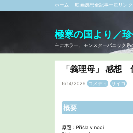
ホーム
映画感想全記事一覧リン
極寒の国より／珍
主にホラー、モンスターパニック系
「義理母」 感想
6/14/2026
コメディ
サイコ
概要
原題：Přišla v noci