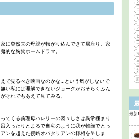
た家に突然夫の母親が転がり込んできて居座り、家
渡鬼的な胸糞ホームドラマ。
うえで見るべき映画なのかな…という気がしないで
ど無い私には理解できないジョークがおそらくふん
だがそれでもあえて見てみる。
最新
やってくる義理母バレリーの図々しさは異常極まり
風呂入ったりとまるで自宅のように我が物顔でとっ
リアンを超えた侵略オバタリアンの様相を呈しま