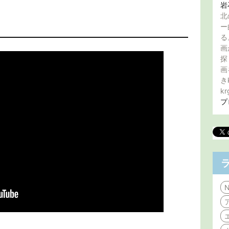
岩
北
ー
る
画
探
画
き
kr
プ
N