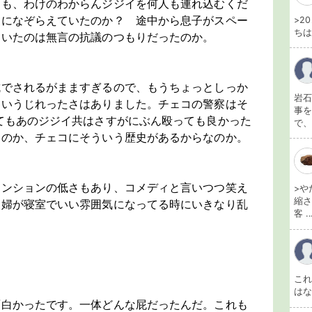
しも、わけのわからんジジイを何人も連れ込むくだ
史になぞらえていたのか？ 途中から息子がスペー
>2
ちは
ていたのは無言の抗議のつもりだったのか。
抗でされるがまますぎるので、もうちょっとしっか
岩石
というじれったさはありました。チェコの警察はそ
事を
てもあのジジイ共はさすがにぶん殴っても良かった
で、
なのか、チェコにそういう歴史があるからなのか。
テンションの低さもあり、コメディと言いつつ笑え
>や
縮さ
夫婦が寝室でいい雰囲気になってる時にいきなり乱
客 ..
こ
は
面白かったです。一体どんな屁だったんだ。これも