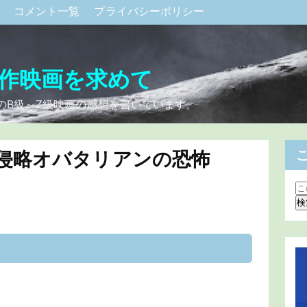
ク
コメント一覧
プライバシーポリシー
作映画を求めて
のB級～Z級映画の感想を書いています。
 侵略オバタリアンの恐怖