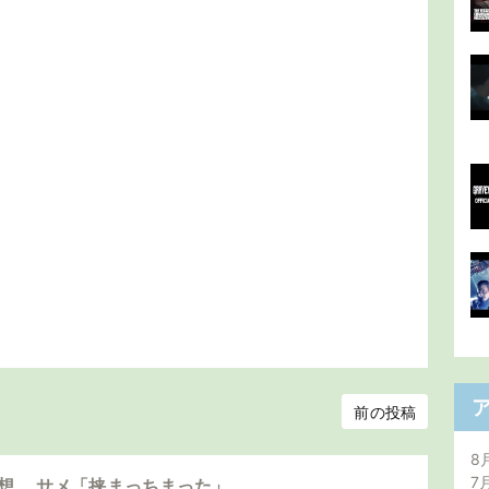
前の投稿
8
7
感想 サメ「挟まっちまった」