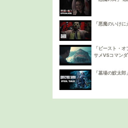
「悪魔のいけに
「ビースト・オ
サメVSコマン
「墓場の鮫太郎