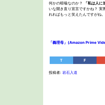
何かの暗喩なのか？
「私は人に
いな開き直り宣言ですかね？ 実
れればもっと笑えたんですがね
「義理母」(Amazon Prime Vid
T
F
投稿者:
岩石入道