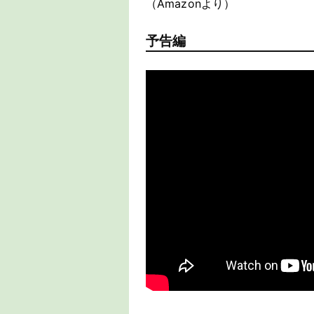
（Amazonより）
予告編