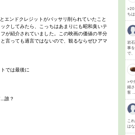
>2
ちは
Tだとエンドクレジットがバッサリ削られていたこと
ェックしてみたら、こっちはあまりにも昭和臭いテ
ッフが紹介されていました。この映画の価値の半分
ると言っても過言ではないので、観るならぜひアマ
岩石
事を
で、
ットでは最後に
>や
縮さ
客 ..
…誰？
こ
は