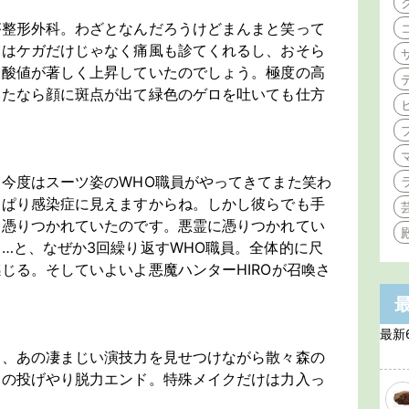
が整形外科。わざとなんだろうけどまんまと笑って
実はケガだけじゃなく痛風も診てくれるし、おそら
尿酸値が著しく上昇していたのでしょう。極度の高
いたなら顔に斑点が出て緑色のゲロを吐いても仕方
今度はスーツ姿のWHO職員がやってきてまた笑わ
っぱり感染症に見えますからね。しかし彼らでも手
に憑りつかれていたのです。悪霊に憑りつかれてい
…と、なぜか3回繰り返すWHO職員。全体的に尺
じる。そしていよいよ悪魔ハンターHIROが召喚さ
最新
て、あの凄まじい演技力を見せつけながら散々森の
りの投げやり脱力エンド。特殊メイクだけは力入っ