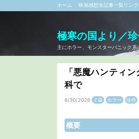
ホーム
映画感想全記事一覧リン
極寒の国より／珍
主にホラー、モンスターパニック系
「悪魔ハンティン
科で
6/30/2026
Ｚ級
ホラー
珍作
概要