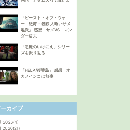
感想 アダムスって誰だよ
「ビースト・オブ・ウォ
ー 絶海・殺戮 人喰いサメ
地獄」 感想 サメVSコマン
ダー哲夫
「悪魔のいけにえ」シリー
ズを振り返る
「HELP/復讐島」 感想 オ
カメインコは無事
アーカイブ
月 2026
4
月 2026
21