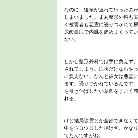
なのに、後輩が連れて行ったの
しまいました。まあ整形外科も
く被害者も悪霊に憑りつかれて
尿酸血症で内臓を痛めまくって
ない。
しかし整形外科では手に負えず、
されてしまう。症状だけならや
に負えない。なんと彼女は悪霊
ます。憑りつかれているんです。
を引き伸ばしたい意図をすごく感
れる。
けど結局除霊とか全然できなく
中をウロウロした揚げ句、かな
てたんですがね。