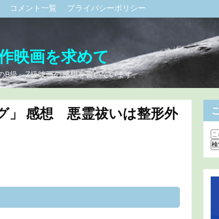
ク
コメント一覧
プライバシーポリシー
作映画を求めて
のB級～Z級映画の感想を書いています。
グ」 感想 悪霊祓いは整形外