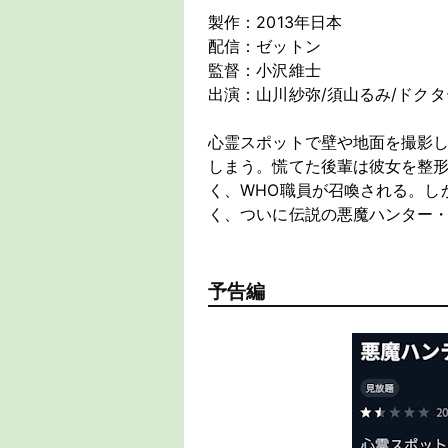
製作：2013年日本
配信：ゼットン
監督：小沢維士
出演：山川紗弥/須山るみ/ドクター
心霊スポットで壁や地面を撮影
しまう。慌てた後輩は彼女を整
く、WHO職員が召喚される。し
く、ついに伝説の悪魔ハンター・
予告編