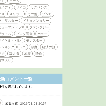
クモ
ゲーム
コメディ
サイコ
サスペンス
サメ
スリラー
その他
ゾンビ
ディザスター
ドキュメンタリー
ヒューマンドラマ
ファンタジー
プライム
ブログ運営
ホラー
マイケル・パレ
モンスター
ランキング
ワニ
悪魔
経済の話
芸術
殺人鬼
地震
珍作
殿堂入り
最新コメント一覧
6件を表示しています。
岩石入道
2026/08/03 20:57