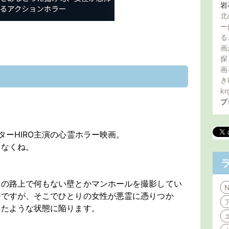
岩
北
ー
る
。
画
探
画
き
kr
プ
ターHIRO主演の心霊ホラー映画。
となくね。
辺の路上で何もない壁とかマンホールを撮影してい
N
かですが、そこでひとりの女性が悪霊に憑りつか
したような状態に陥ります。