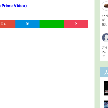
ime Video）
>や
が
G+
B!
L
P
生し 
ナ
あ
で、