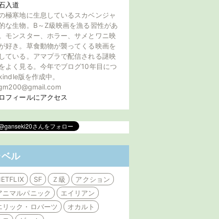
石入道
の極寒地に生息しているスカベンジャ
的な生物。B～Z級映画を漁る習性があ
。モンスター、ホラー、サメとワニ映
が好き。草食動物が襲ってくる映画を
している。アマプラで配信される謎映
をよく見る。今年でブログ10年目につ
kindle版を作成中。
gm200@gmail.com
ロフィールにアクセス
ラベル
ETFLIX
SF
Ｚ級
アクション
アニマルパニック
エイリアン
エリック・ロバーツ
オカルト