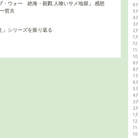
ブ・ウォー 絶海・殺戮 人喰いサメ地獄」 感想
6
ダー哲夫
5
4
3
え」シリーズを振り返る
2
1
12
11
1
9
8
7
6
5
4
3
2
1
12
11
1