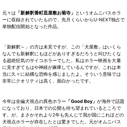
元々は
「新解釈番町皿屋敷お菊寺」
というオムニバスホラ
ーに収録されていたもので、先月くらいからU-NEXT独占で
単独配信開始となった作品。
「新解釈～」の方は未見ですが、この「犬屋敷」はいくら
なんでも新解釈にもほどがありすぎるだろうと叫びたくな
る超絶狂気のサイコホラーでした。私はホラー映画を大量
に見すぎてもはや神経が麻痺しているんですが、これは本
当に久々に結構な恐怖を感じましたよ。そういう意味では
非常にクオリティは高く、面白かったです。
今年は全編犬視点の異色ホラー
「Good Boy」
が海外で話題
になっており、日本での公開も待ち望まれているところで
す。が、まさかそれより2年も先んじて我が国にこれほどの
犬視点ホラーが存在したとは驚きでした。元がオムニバス