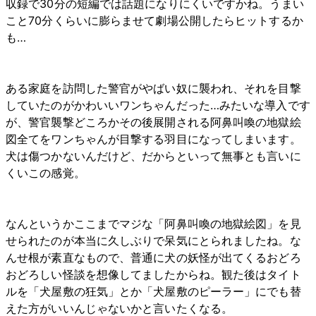
収録で30分の短編では話題になりにくいですかね。うまい
こと70分くらいに膨らませて劇場公開したらヒットするか
も…
ある家庭を訪問した警官がやばい奴に襲われ、それを目撃
していたのがかわいいワンちゃんだった…みたいな導入です
が、警官襲撃どころかその後展開される阿鼻叫喚の地獄絵
図全てをワンちゃんが目撃する羽目になってしまいます。
犬は傷つかないんだけど、だからといって無事とも言いに
くいこの感覚。
なんというかここまでマジな「阿鼻叫喚の地獄絵図」を見
せられたのが本当に久しぶりで呆気にとられましたね。な
んせ根が素直なもので、普通に犬の妖怪が出てくるおどろ
おどろしい怪談を想像してましたからね。観た後はタイト
ルを「犬屋敷の狂気」とか「犬屋敷のピーラー」にでも替
えた方がいいんじゃないかと言いたくなる。