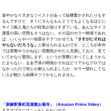
途中かなり大きなツイストがあって結構驚かされたりもす
るんですけど、すぐにそんなもんどうでもよくなるほどに
サイコ殺人鬼たちの狂気が滾りすぎている。あんなサイコ
濃度の高い空間もそうはない。その辺のホラー映画であれ
ば、いくらやべー凶器をチラつかせても
「さすがにそれは
やらないだろうな」
と察せられるものです。ところが本作
では実際やりかねない雰囲気がやたら充満しており、見て
いてかなり緊張します。というか実際にやってしまうから
たまらない。まあ予算の関係かそれほどリアルなグロでは
なかったので何とか耐えられましたが、ホラー慣れしてな
い人が観たら結構キツイかもしれません。
「新解釈番町皿屋敷お菊寺」（Amazon Prime Video）
↑アマプラにはこっちしかないので。