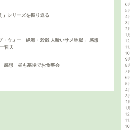
6
5
え」シリーズを振り返る
4
3
2
1
ブ・ウォー 絶海・殺戮 人喰いサメ地獄」 感想
12
ダー哲夫
11
1
9
」 感想 昼も墓場でお食事会
8
7
6
5
4
3
2
1
12
11
1