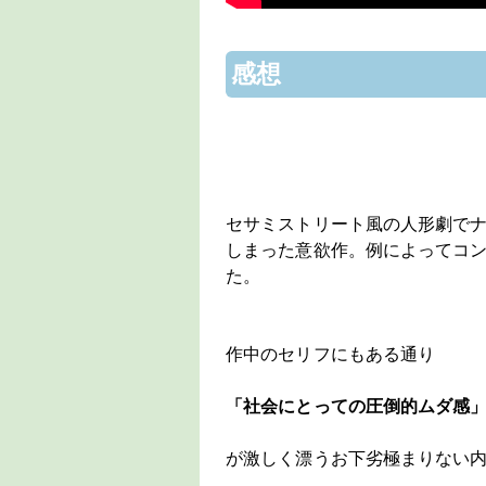
感想
セサミストリート風の人形劇で
しまった意欲作。例によってコ
た。
作中のセリフにもある通り
「社会にとっての圧倒的ムダ感
が激しく漂うお下劣極まりない