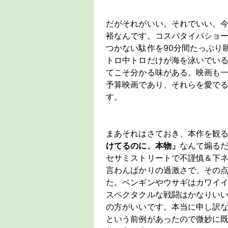
だがそれがいい。それでいい。
裕なんです。コスパタイパショ
つかない駄作を90分間たっぷり
トロ中トロだけが海を泳いでい
てこそ分かる味がある。映画も
予算映画であり、それらを愛で
す。
まあそれはさておき、本作を観
けてるのに、本物」
なんて煽る
セサミストリートで不謹慎＆下
言わんばかりの過激さで、その
た。ペンギンやウサギはカワイ
スペクタクルな戦闘はかなりいい
の方がいいです。本当に申し訳
という前例があったので微妙に