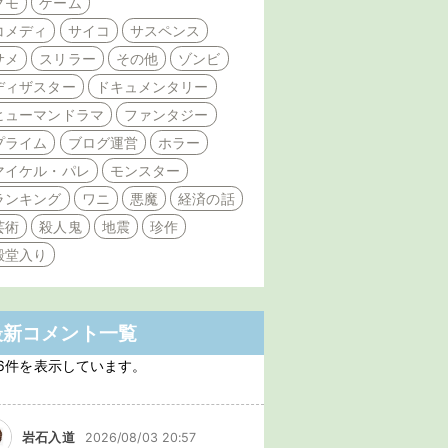
クモ
ゲーム
コメディ
サイコ
サスペンス
サメ
スリラー
その他
ゾンビ
ディザスター
ドキュメンタリー
ヒューマンドラマ
ファンタジー
プライム
ブログ運営
ホラー
マイケル・パレ
モンスター
ランキング
ワニ
悪魔
経済の話
芸術
殺人鬼
地震
珍作
殿堂入り
最新コメント一覧
6件を表示しています。
岩石入道
2026/08/03 20:57