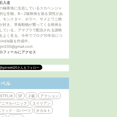
石入道
の極寒地に生息しているスカベンジャ
的な生物。B～Z級映画を漁る習性があ
。モンスター、ホラー、サメとワニ映
が好き。草食動物が襲ってくる映画を
している。アマプラで配信される謎映
をよく見る。今年でブログ10年目につ
kindle版を作成中。
gm200@gmail.com
ロフィールにアクセス
ラベル
ETFLIX
SF
Ｚ級
アクション
アニマルパニック
エイリアン
エリック・ロバーツ
オカルト