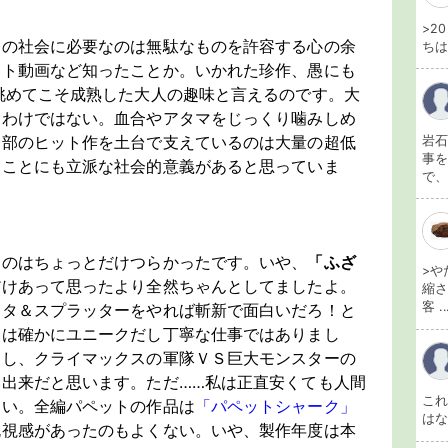
>2
今の社会に必要なのは無駄なものを許容する心の余
ちは
ート動画など知ったことか。いかれた珍作、愚にも
眺めてこそ成熟した大人の趣味と言えるのです。大
るわけではない。血合やアタマをじっくり噛みしめ
一部のヒット作を土台で支えているのは大量の超低
岩石
事を
ることにも立派な社会的意義があると思っていま
で、
るのはちょっとだけつらかったです。いや、
「ふざ
>や
だけあって思ったより全然ちゃんとしてましたよ。
縮さ
客 ..
ネタ＆スプラッターをやれば斬新で面白いだろ！と
点は確かにユニークだし丁寧な仕事ではありまし
イし、クライマックスの軍隊ＶＳ巨大モンスターの
出来だと思います。ただ……私は正直安くても人間
こ
ない。全編パペットの作品は
「パペットシャーク」
は
既視感があったのもよくない。いや、製作年度は本