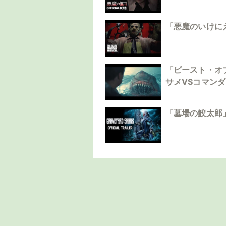
「悪魔のいけに
「ビースト・オ
サメVSコマン
「墓場の鮫太郎