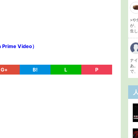
>や
が
生し 
rime Video）
ナ
あ
G+
B!
L
P
で、