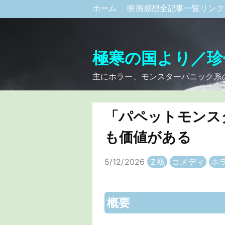
ホーム
映画感想全記事一覧リン
極寒の国より／珍
主にホラー、モンスターパニック系
「パペットモンス
も価値がある
5/12/2026
Ｚ級
コメディ
ホ
概要