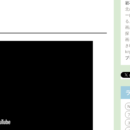
岩
北
ー
る
画
探
画
き
kr
プ
N