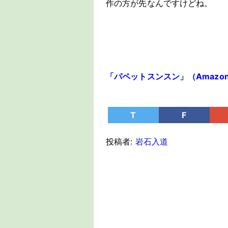
作の方が先なんですけどね。
「パペットスンスン」（Amazon P
T
F
投稿者:
岩石入道