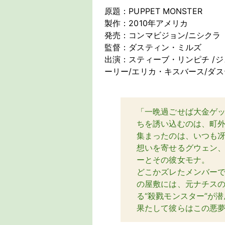
原題：PUPPET MONSTER
製作：2010年アメリカ
発売：コンマビジョン/ニシクラ
監督：ダスティン・ミルズ
出演：スティーブ・リンピチ /
ーリー/エリカ・キスバース/ダ
「一晩過ごせば大金ゲッ
ちを誘い込むのは、町
集まったのは、いつも
想いを寄せるグウェン
ーとその彼女モナ。
どこかズレたメンバー
の屋敷には、元ナチス
る“殺戮モンスター”が
果たして彼らはこの悪