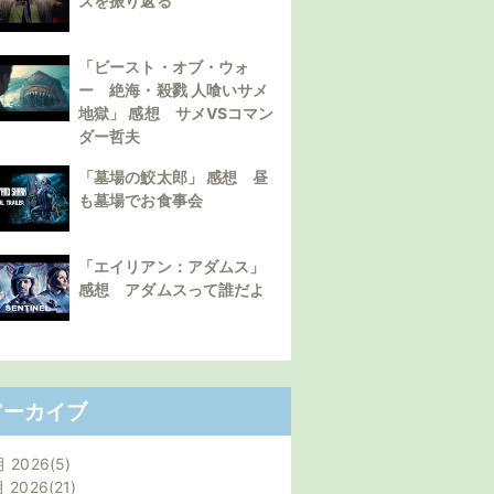
ズを振り返る
「ビースト・オブ・ウォ
ー 絶海・殺戮 人喰いサメ
地獄」 感想 サメVSコマン
ダー哲夫
「墓場の鮫太郎」 感想 昼
も墓場でお食事会
「エイリアン：アダムス」
感想 アダムスって誰だよ
アーカイブ
月 2026
5
月 2026
21