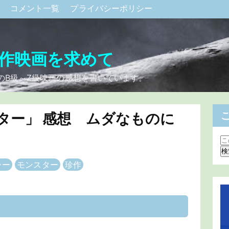
ク
コメント一覧
プライバシーポリシー
作映画を求めて
のB級～Z級映画の感想を書いています。
ター」 感想 ムダなものに
ラー
モンスター
珍作