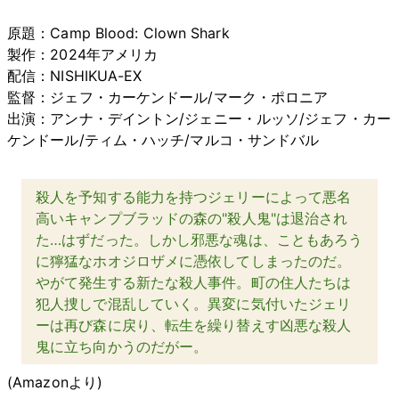
原題：Camp Blood: Clown Shark
製作：2024年アメリカ
配信：NISHIKUA-EX
監督：ジェフ・カーケンドール/マーク・ポロニア
出演：アンナ・デイントン/ジェニー・ルッソ/ジェフ・カー
ケンドール/ティム・ハッチ/マルコ・サンドバル
殺人を予知する能力を持つジェリーによって悪名
高いキャンプブラッドの森の"殺人鬼"は退治され
た…はずだった。しかし邪悪な魂は、こともあろう
に獰猛なホオジロザメに憑依してしまったのだ。
やがて発生する新たな殺人事件。町の住人たちは
犯人捜しで混乱していく。異変に気付いたジェリ
ーは再び森に戻り、転生を繰り替えす凶悪な殺人
鬼に立ち向かうのだがー。
(Amazonより)