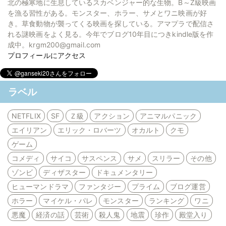
北の極寒地に生息しているスカベンジャー的な生物。B～Z級映画
を漁る習性がある。モンスター、ホラー、サメとワニ映画が好
き。草食動物が襲ってくる映画を探している。アマプラで配信さ
れる謎映画をよく見る。今年でブログ10年目につきkindle版を作
成中。krgm200@gmail.com
プロフィールにアクセス
ラベル
NETFLIX
SF
Ｚ級
アクション
アニマルパニック
エイリアン
エリック・ロバーツ
オカルト
クモ
ゲーム
コメディ
サイコ
サスペンス
サメ
スリラー
その他
ゾンビ
ディザスター
ドキュメンタリー
ヒューマンドラマ
ファンタジー
プライム
ブログ運営
ホラー
マイケル・パレ
モンスター
ランキング
ワニ
悪魔
経済の話
芸術
殺人鬼
地震
珍作
殿堂入り