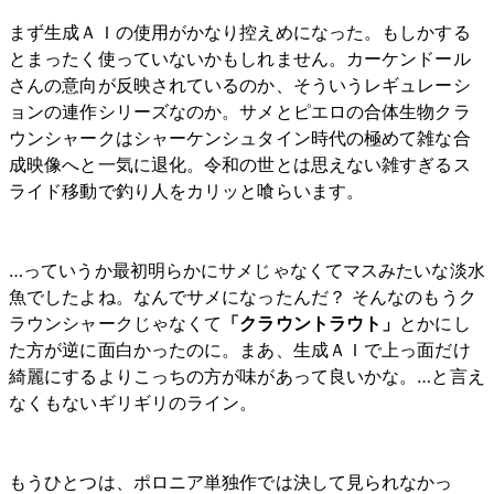
まず生成ＡＩの使用がかなり控えめになった。もしかする
とまったく使っていないかもしれません。カーケンドール
さんの意向が反映されているのか、そういうレギュレーシ
ョンの連作シリーズなのか。サメとピエロの合体生物クラ
ウンシャークはシャーケンシュタイン時代の極めて雑な合
成映像へと一気に退化。令和の世とは思えない雑すぎるス
ライド移動で釣り人をカリッと喰らいます。
…っていうか最初明らかにサメじゃなくてマスみたいな淡水
魚でしたよね。なんでサメになったんだ？ そんなのもうク
ラウンシャークじゃなくて
「クラウントラウト」
とかにし
た方が逆に面白かったのに。まあ、生成ＡＩで上っ面だけ
綺麗にするよりこっちの方が味があって良いかな。…と言え
なくもないギリギリのライン。
もうひとつは、ポロニア単独作では決して見られなかっ