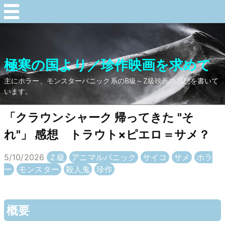
極寒の国より／珍作映画を求めて
主にホラー、モンスターパニック系のB級～Z級映画の感想を書いて
います。
「クラウンシャーク 帰ってきた "そ
れ"」 感想 トラウト×ピエロ＝サメ？
5/10/2026
Ｚ級
アニマルパニック
サイコ
サメ
ホラ
ー
モンスター
殺人鬼
珍作
概要