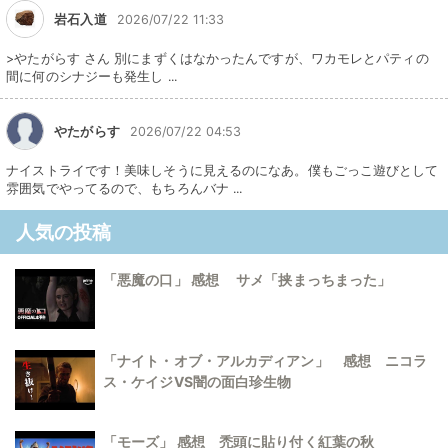
岩石入道
2026/07/22 11:33
>やたがらす さん 別にまずくはなかったんですが、ワカモレとパティの
間に何のシナジーも発生し ...
やたがらす
2026/07/22 04:53
ナイストライです！美味しそうに見えるのになあ。僕もごっこ遊びとして
雰囲気でやってるので、もちろんバナ ...
人気の投稿
「悪魔の口」 感想 サメ「挟まっちまった」
「ナイト・オブ・アルカディアン」 感想 ニコラ
ス・ケイジVS闇の面白珍生物
「モーズ」 感想 禿頭に貼り付く紅葉の秋