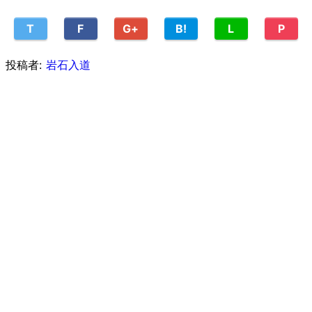
T
F
G+
B!
L
P
投稿者:
岩石入道