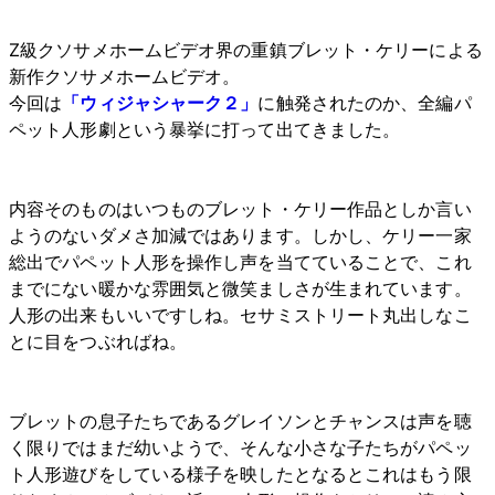
Z級クソサメホームビデオ界の重鎮ブレット・ケリーによる
新作クソサメホームビデオ。
今回は
「ウィジャシャーク２」
に触発されたのか、全編パ
ペット人形劇という暴挙に打って出てきました。
内容そのものはいつものブレット・ケリー作品としか言い
ようのないダメさ加減ではあります。しかし、ケリー一家
総出でパペット人形を操作し声を当てていることで、これ
までにない暖かな雰囲気と微笑ましさが生まれています。
人形の出来もいいですしね。セサミストリート丸出しなこ
とに目をつぶればね。
ブレットの息子たちであるグレイソンとチャンスは声を聴
く限りではまだ幼いようで、そんな小さな子たちがパペッ
ト人形遊びをしている様子を映したとなるとこれはもう限