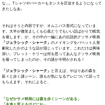
な…。Tシャツやパーカーもタンスを圧迫するようになって
きたしなあ。
それはそうと内容ですが、オムニバス形式になっていま
す。大半が微笑ましくも心底どうでもいい話ばかりで眠気
を催します。が、その中の一編にあの伝説的クソサメ映画
「ジュラシック・シャーク」
のメイキングをパペット人形
劇化したかのような話が混じっています。これだけは興味
深い。ブレット・ケリーは何を思ってあんなクソサメ映画
を撮ってしまったのか、その謎が今明かされる！
「ジュラシック・シャーク」
と言えば、やはりあの森を
延々と歩く謎シーン。誰もが気になるアレについて語って
もらえます。それによると、
「なぜかサメ映画には森を歩くシーンがある」
「永遠と思えるほどにね」