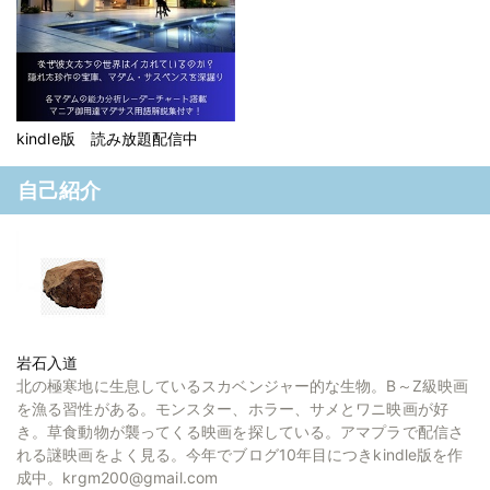
kindle版 読み放題配信中
自己紹介
岩石入道
北の極寒地に生息しているスカベンジャー的な生物。B～Z級映画
を漁る習性がある。モンスター、ホラー、サメとワニ映画が好
き。草食動物が襲ってくる映画を探している。アマプラで配信さ
れる謎映画をよく見る。今年でブログ10年目につきkindle版を作
成中。krgm200@gmail.com