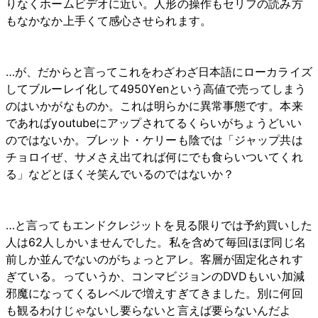
りなくホームビデオに近い。人形の操作もセリフの読み方
もなかなか上手くて感心させられます。
…が、だからと言ってこれをわざわざ日本語にローカライズ
してブルーレイ化して4950Yenという高値で売ってしまう
のはいかがなものか。これは明らかに異常事態です。本来
であればyoutubeにアップされてるくらいがちょうどいい
のではないか。ブレット・ケリーも陰では「ジャップ共は
チョロイぜ、サメさえ出てれば何にでも食らいついてくれ
る」などとほくそ笑んでいるのではないか？
…と言ってもエンドクレジットを見る限りでは予約買いした
人は62人しかいませんでした。私を含めて毎回ほぼ同じ名
前しか並んでないのがちょっとアレ。客層が固定化されす
ぎている。っていうか、コンマビジョンのDVDもいい加減
邪魔になってくるレベルで増えすぎてきました。別に何回
も観るわけじゃないし要らないと言えば要らないんだよ