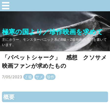
極寒の国より／珍作映画を求めて
主にホラー、モンスターパニック系のB級～Z級映画の感想を書いて
います。
「パペットシャーク」 感想 クソサメ
映画ファンが求めたもの
7/05/2023
Ｚ級
サメ
珍作
概要