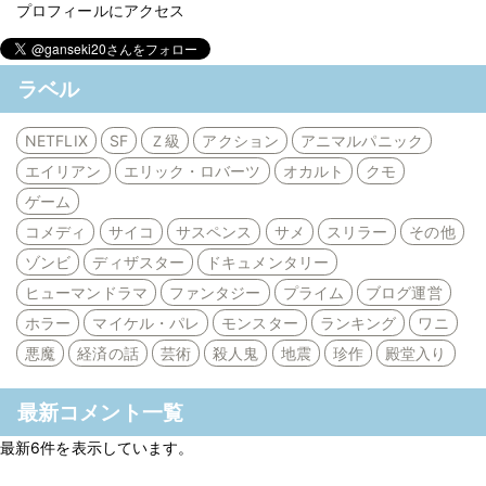
プロフィールにアクセス
ラベル
NETFLIX
SF
Ｚ級
アクション
アニマルパニック
エイリアン
エリック・ロバーツ
オカルト
クモ
ゲーム
コメディ
サイコ
サスペンス
サメ
スリラー
その他
ゾンビ
ディザスター
ドキュメンタリー
ヒューマンドラマ
ファンタジー
プライム
ブログ運営
ホラー
マイケル・パレ
モンスター
ランキング
ワニ
悪魔
経済の話
芸術
殺人鬼
地震
珍作
殿堂入り
最新コメント一覧
最新6件を表示しています。