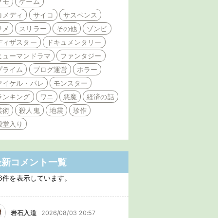
クモ
ゲーム
コメディ
サイコ
サスペンス
サメ
スリラー
その他
ゾンビ
ディザスター
ドキュメンタリー
ヒューマンドラマ
ファンタジー
プライム
ブログ運営
ホラー
マイケル・パレ
モンスター
ランキング
ワニ
悪魔
経済の話
芸術
殺人鬼
地震
珍作
殿堂入り
最新コメント一覧
6件を表示しています。
岩石入道
2026/08/03 20:57