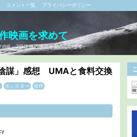
ク
コメント一覧
プライバシーポリシー
作映画を求めて
のB級～Z級映画の感想を書いています。
陰謀」感想 UMAと食料交換
ム
モンスター
珍作
cy