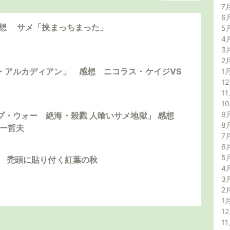
7
6
感想 サメ「挟まっちまった」
5
4
3
2
・アルカディアン」 感想 ニコラス・ケイジVS
1
12
11
1
9
ブ・ウォー 絶海・殺戮 人喰いサメ地獄」 感想
8
ダー哲夫
7
6
5
想 禿頭に貼り付く紅葉の秋
4
3
2
1
12
11