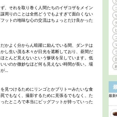
さず、それを取り巻く人間たちのイザコザをメイン
陰謀周りのことは全然どうでもよすぎて面白くない
グフットの地味な心の交流はちょっとだけ良かった
何だかよく分からん暗躍に励んでいる間、ダンテは
しかし生い茂る木々が日光を遮断しており、昼間だ
てほとんど見えないという惨状を呈しています。低
ていいのか微妙なほど何も見えない時間が長い。場
が…
トを見つけるためにリンゴとかブリトーみたいな食
に罠でもなく、撮影するために見張るでもなく、た
最新
なったところで本当にビッグフットが持っていった