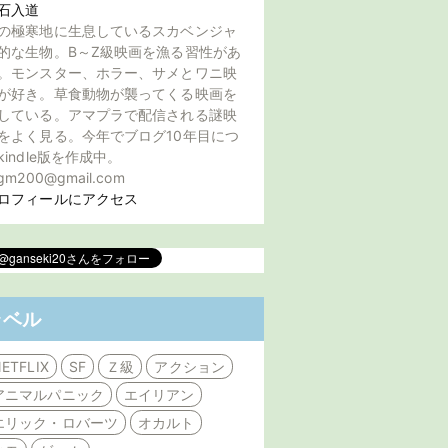
石入道
の極寒地に生息しているスカベンジャ
的な生物。B～Z級映画を漁る習性があ
。モンスター、ホラー、サメとワニ映
が好き。草食動物が襲ってくる映画を
している。アマプラで配信される謎映
をよく見る。今年でブログ10年目につ
kindle版を作成中。
gm200@gmail.com
ロフィールにアクセス
ラベル
ETFLIX
SF
Ｚ級
アクション
アニマルパニック
エイリアン
エリック・ロバーツ
オカルト