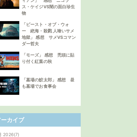
ィアン」 感想 ニコラ
ス・ケイジVS闇の面白珍生
物
「ビースト・オブ・ウォ
ー 絶海・殺戮 人喰いサメ
地獄」 感想 サメVSコマン
ダー哲夫
「モーズ」 感想 禿頭に貼
り付く紅葉の秋
「墓場の鮫太郎」 感想 昼
も墓場でお食事会
アーカイブ
月 2026
7