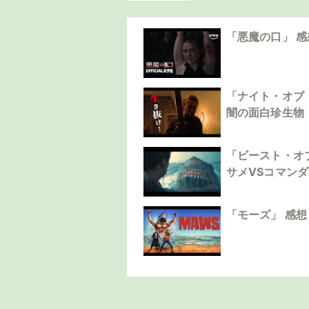
「悪魔の口」 
「ナイト・オブ
闇の面白珍生物
「ビースト・オ
サメVSコマン
「モーズ」 感