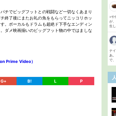
ンパチでビッグフットとの戦闘など一切なくあまり
>や
パチ終了後にまたお礼の魚をもらってニッコリホッ
が
です。ボーカルもドラムも超絶ド下手なエンディン
生し 
し。ダメ映画揃いのビッグフット物の中ではましな
ナ
あ
で、
Prime Video）
G+
B!
L
P