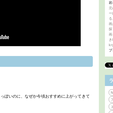
岩
北
ー
る
画
探
画
き
kr
プ
N
たっぽいのに、なぜか今頃おすすめに上がってきて