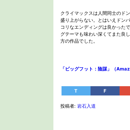
クライマックスは人間同士のド
盛り上がらない。とはいえドン
コリなエンディングは良かった
グテーマも味わい深くてまた良
方の作品でした。
「ビッグフット：陰謀」（Amazon 
T
F
投稿者:
岩石入道