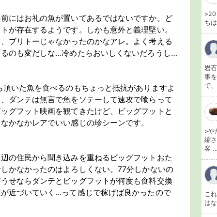
>2
の前にはお礼の魚が置いてあるではないですか。ど
ちは
ットが存在するようです。しかも意外と義理堅い。
ど、ブリトーじゃなかったのかなアレ。よく考える
るのも変だしな…冷めたらおいしくないだろうし…
岩石
事を
で、
ら頂いた魚を食べるのもちょっと抵抗がありますよ
間、ダンテは無言で魚をソテーして速攻で喰らって
ビッグフット映画を観てきたけど、ビッグフットと
。なかなかレアでいい感じの珍シーンです。
>や
縮さ
客 ..
の辺の住民から聞き込みを重ねるビッグフットおた
しかなかったのはよろしくない。77分しかないの
どうせならダンテとビッグフットが何度も食料交換
離が近づいていく…って感じで稼げば良かったので
こ
は