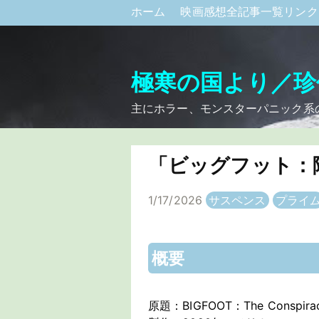
ホーム
映画感想全記事一覧リン
極寒の国より／珍
主にホラー、モンスターパニック系
「ビッグフット：
1/17/2026
サスペンス
プライ
概要
原題：BIGFOOT：The Conspira