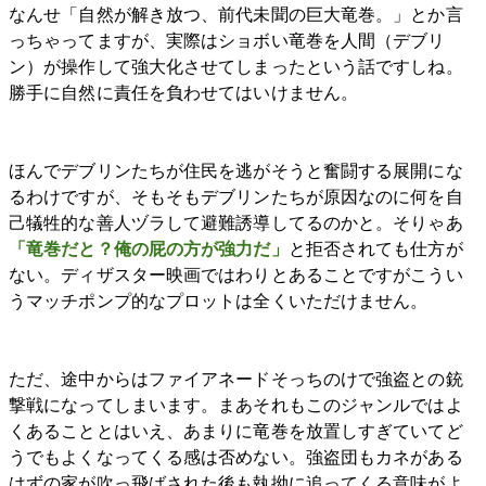
なんせ「自然が解き放つ、前代未聞の巨大竜巻。」とか言
っちゃってますが、実際はショボい竜巻を人間（デブリ
ン）が操作して強大化させてしまったという話ですしね。
勝手に自然に責任を負わせてはいけません。
ほんでデブリンたちが住民を逃がそうと奮闘する展開にな
るわけですが、そもそもデブリンたちが原因なのに何を自
己犠牲的な善人ヅラして避難誘導してるのかと。そりゃあ
「竜巻だと？俺の屁の方が強力だ」
と拒否されても仕方が
ない。ディザスター映画ではわりとあることですがこうい
うマッチポンプ的なプロットは全くいただけません。
ただ、途中からはファイアネードそっちのけで強盗との銃
撃戦になってしまいます。まあそれもこのジャンルではよ
くあることとはいえ、あまりに竜巻を放置しすぎていてど
うでもよくなってくる感は否めない。強盗団もカネがある
はずの家が吹っ飛ばされた後も執拗に追ってくる意味がよ