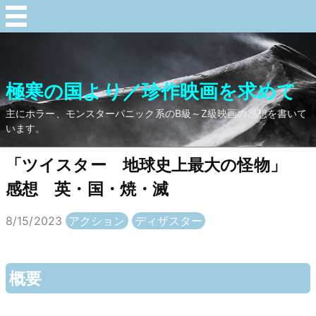
極寒の国より／珍作映画を求めて
主にホラー、モンスターパニック系のB級～Z級映画の感想を書いて
います。
「ツイスター 地球史上最大の怪物」
感想 英・国・焼・滅
8/15/2023
アクション
ディザスター
概要