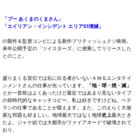
「プー あくまのくまさん」
「エイリアン・インシデント エリア51壊滅」
の製作＆監督コンビによる新作ブリティッシュクソ映画。
来年公開予定の「ツイスターズ」に便乗してリリースした
とのこと。
盛りまくる宣伝では右に出る者がいないＡＭＧエンタテイ
ンメントさんの仕事が光っています。
「地・球・焼・滅」
とか一昔前はよくあったけど最近ではあまり見ないタイプ
の前時代的なキャッチコピー。私は好きですけどね。ベテ
ランの仕事であることが窺えます。また、このえらく大袈
裟な邦題も好ましい。地球最大ではなく地球
史上
最大とき
たよ。ジャケ絵では大都市がファイアネードで破壊されて
おり、