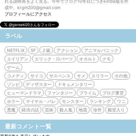
れる謎映画をよく見る。今年でブログ10年目につきkindle版を作
成中。krgm200@gmail.com
プロフィールにアクセス
ラベル
NETFLIX
SF
Ｚ級
アクション
アニマルパニック
エイリアン
エリック・ロバーツ
オカルト
クモ
ゲーム
コメディ
サイコ
サスペンス
サメ
スリラー
その他
ゾンビ
ディザスター
ドキュメンタリー
ヒューマンドラマ
ファンタジー
プライム
ブログ運営
ホラー
マイケル・パレ
モンスター
ランキング
ワニ
悪魔
経済の話
芸術
殺人鬼
地震
珍作
殿堂入り
最新コメント一覧