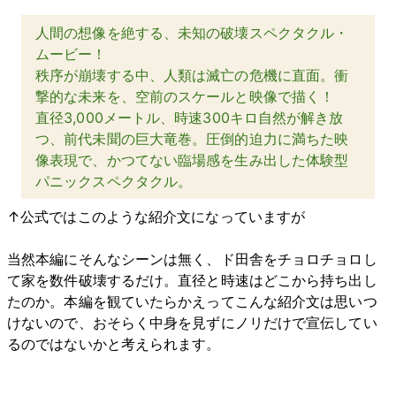
人間の想像を絶する、未知の破壊スペクタクル・
ムービー！
秩序が崩壊する中、人類は滅亡の危機に直面。衝
撃的な未来を、空前のスケールと映像で描く！
直径3,000メートル、時速300キロ自然が解き放
つ、前代未聞の巨大竜巻。圧倒的迫力に満ちた映
像表現で、かつてない臨場感を生み出した体験型
パニックスペクタクル。
↑公式ではこのような紹介文になっていますが
当然本編にそんなシーンは無く、ド田舎をチョロチョロし
て家を数件破壊するだけ。直径と時速はどこから持ち出し
たのか。本編を観ていたらかえってこんな紹介文は思いつ
けないので、おそらく中身を見ずにノリだけで宣伝してい
るのではないかと考えられます。