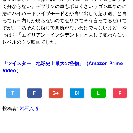
く分からない。デブリンの車もボロくさいワゴン車なのに
急に
ハイパードライブモード
とか言い出して超加速。と言
っても車内しか映らないのでセリフでそう言ってるだけで
すが。まあそんな感じで見所がないわけでもないけど、や
っぱり
「エイリアン・インシデント」
と大して変わらない
レベルのクソ映画でした。
「ツイスター 地球史上最大の怪物」（Amazon Prime
Video）
T
F
G+
B!
L
P
投稿者:
岩石入道