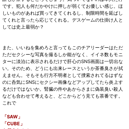
です。犯人も何だかやけに押しが弱くてお優しい感じ。ほ
しいものがあれば買ってきてくれるし、制限時間を延ばし
てくれと言ったら応じてくれる。デスゲームの仕掛け人と
しては史上最弱か？
また、いいねを集めろと言ってもこのチアリーダーはただ
ただセクシーな写真を撮るしか能がなく、イイネ数もモニ
ターに淡泊に表示されるだけで肝心のSNS画面は一切出な
い。そのため、どうにも出来レースというか茶番臭さが拭
えません。そもそも行方不明者として捜索されてるはずな
のに呑気にSNSにセクシー画像などアップしてたら炎上す
るだけではないか。腎臓の件やあからさまに偽装臭い殺人
なども合わせて考えると、どこからどう見ても茶番です。
これで
「SAW」
「CUBE」