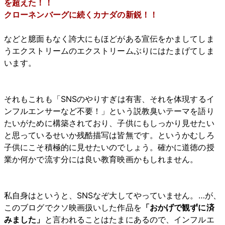
を超えた！！
クローネンバーグに続くカナダの新鋭！！
などと臆面もなく誇大にもほどがある宣伝をかましてしま
うエクストリームのエクストリームぶりにはたまげてしま
います。
それもこれも「SNSのやりすぎは有害、それを体現するイ
ンフルエンサーなど不要！」という説教臭いテーマを語り
たいがために構築されており、子供にもしっかり見せたい
と思っているせいか残酷描写は皆無です。というかむしろ
子供にこそ積極的に見せたいのでしょう。確かに道徳の授
業か何かで流す分には良い教育映画かもしれません。
私自身はというと、SNSなぞ大してやっていません。…が、
このブログでクソ映画扱いした作品を
「おかげで観ずに済
みました」
と言われることはたまにあるので、インフルエ