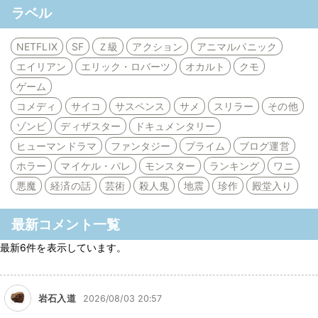
ラベル
NETFLIX
SF
Ｚ級
アクション
アニマルパニック
エイリアン
エリック・ロバーツ
オカルト
クモ
ゲーム
コメディ
サイコ
サスペンス
サメ
スリラー
その他
ゾンビ
ディザスター
ドキュメンタリー
ヒューマンドラマ
ファンタジー
プライム
ブログ運営
ホラー
マイケル・パレ
モンスター
ランキング
ワニ
悪魔
経済の話
芸術
殺人鬼
地震
珍作
殿堂入り
最新コメント一覧
最新6件を表示しています。
岩石入道
2026/08/03 20:57