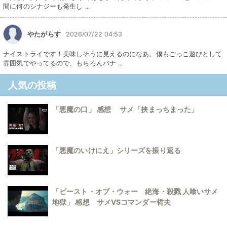
間に何のシナジーも発生し ...
やたがらす
2026/07/22 04:53
ナイストライです！美味しそうに見えるのになあ。僕もごっこ遊びとして
雰囲気でやってるので、もちろんバナ ...
人気の投稿
「悪魔の口」 感想 サメ「挟まっちまった」
「悪魔のいけにえ」シリーズを振り返る
「ビースト・オブ・ウォー 絶海・殺戮 人喰いサメ
地獄」 感想 サメVSコマンダー哲夫