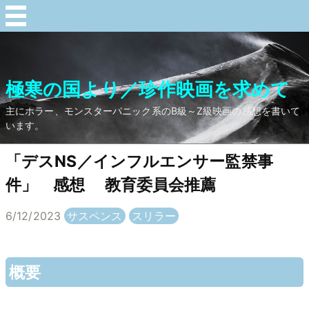
極寒の国より／珍作映画を求めて
主にホラー、モンスターパニック系のB級～Z級映画の感想を書いて
います。
「デスNS／インフルエンサー監禁事
件」 感想 教育委員会推薦
6/12/2023
サスペンス
スリラー
概要