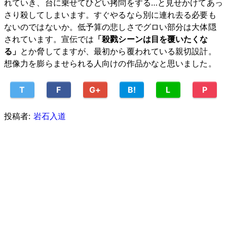
れていき、台に乗せてひどい拷問をする…と見せかけてあっ
さり殺してしまいます。すぐやるなら別に連れ去る必要も
ないのではないか。低予算の悲しさでグロい部分は大体隠
されています。宣伝では
「殺戮シーンは目を覆いたくな
る」
とか脅してますが、最初から覆われている親切設計。
想像力を膨らませられる人向けの作品かなと思いました。
T
F
G+
B!
L
P
投稿者:
岩石入道