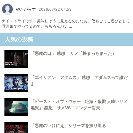
やたがらす
2026/07/22 04:53
ナイストライです！美味しそうに見えるのになあ。僕もごっこ遊びとして
雰囲気でやってるので、もちろんバナ ...
人気の投稿
「悪魔の口」 感想 サメ「挟まっちまった」
「エイリアン：アダムス」 感想 アダムスって誰だ
よ
「ビースト・オブ・ウォー 絶海・殺戮 人喰いサメ
地獄」 感想 サメVSコマンダー哲夫
「悪魔のいけにえ」シリーズを振り返る