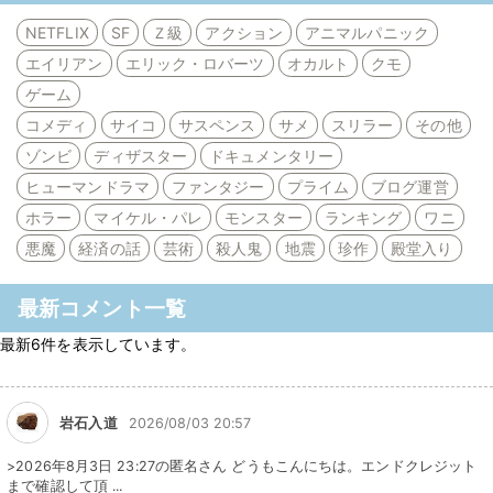
NETFLIX
SF
Ｚ級
アクション
アニマルパニック
エイリアン
エリック・ロバーツ
オカルト
クモ
ゲーム
コメディ
サイコ
サスペンス
サメ
スリラー
その他
ゾンビ
ディザスター
ドキュメンタリー
ヒューマンドラマ
ファンタジー
プライム
ブログ運営
ホラー
マイケル・パレ
モンスター
ランキング
ワニ
悪魔
経済の話
芸術
殺人鬼
地震
珍作
殿堂入り
最新コメント一覧
最新6件を表示しています。
岩石入道
2026/08/03 20:57
>2026年8月3日 23:27の匿名さん どうもこんにちは。エンドクレジット
まで確認して頂 ...