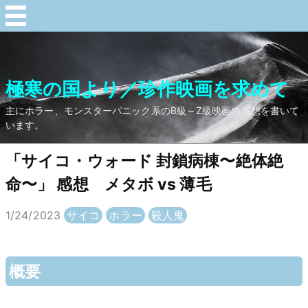
極寒の国より／珍作映画を求めて
主にホラー、モンスターパニック系のB級～Z級映画の感想を書いて
います。
「サイコ・ウォード 封鎖病棟〜絶体絶
命〜」 感想 メタボ vs 薄毛
1/24/2023
サイコ
ホラー
殺人鬼
概要