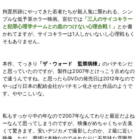
拘置所跡にやってきた若者たちが殺人鬼に襲われる、シン
プルな低予算ホラー映画。宣伝では
「三人のサイコキラー
と犯罪心理学チームとの息のつけない心理合戦！」
とか書
かれてますが、サイコキラーは1人しかいないし心理戦もく
そもありません。
本作、てっきり
「ザ・ウォード 監禁病棟」
のパチモンだ
と思っていたのですが、製作は2007年とけっこう古めなの
で違うんですね。と思ったらDVDの発売日は2012年なので
やっぱり日本の配給会社がパチモン化させた作品のようで
す。ややこしいな。
私もすっかり中の年なので2007年なんてわりと最近だよね
ーなんて思ってしまうのですが、映像がめちゃくちゃ古臭
くて驚きます。安いデジカメで撮影したのか、Ｚ級に近い
映像。ただ、廃墟は本物なのでそれなりに不気味な雰囲気