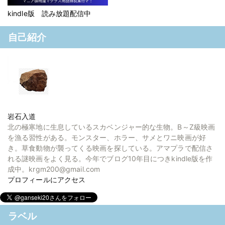
kindle版 読み放題配信中
自己紹介
岩石入道
北の極寒地に生息しているスカベンジャー的な生物。B～Z級映画
を漁る習性がある。モンスター、ホラー、サメとワニ映画が好
き。草食動物が襲ってくる映画を探している。アマプラで配信さ
れる謎映画をよく見る。今年でブログ10年目につきkindle版を作
成中。krgm200@gmail.com
プロフィールにアクセス
ラベル