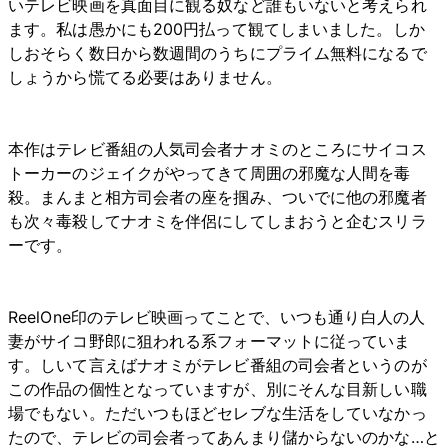
いテレビ映画を真面目に観る奴など誰もいないと考えられ
ます。私は愚かにも200円払って観てしまいました。しか
しおそらく数日から数週間のうちにプライム無料になるで
しょうから慌てる必要はありません。
本作はテレビ番組の人気司会者ナオミのところにサイコス
トーカーのジェイクがやってきて周囲の邪魔な人間を毒
殺。まんまと相方司会者の座を掴み、ついでに他の邪魔者
も次々毒殺してナオミを伴侶にしてしまおうと企むスリラ
ーです。
ReelOne印のテレビ映画ってことで、いつも通り白人の人
妻がサイコ野郎に狙われる系フォーマットに従っていま
す。しいて言えばナオミがテレビ番組の司会者というのが
この作品の個性となっていますが、別にそんな目新しい職
場でもない。ただいつもほどセレブな生活をしていなかっ
たので、テレビの司会者ってあんまり儲からないのかな…と