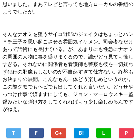
思いました。まあテレビと言っても地方ローカルの番組の
ようでしたが。
そんなナオミを狙うサイコ野郎のジェイクはちょっとハン
＊チ王子を思い起こさせる雰囲気イケメン。司会者なだけ
あって話術にも長けている。が、あまりにも性急にナオミ
の周囲の人物に毒を盛りまくるので、誰がどう見ても怪し
すぎる。それなのに関係者も看護師も警察も彼を一切疑わ
ず犯行の邪魔もしないのが不自然すぎて仕方ない。終盤も
お決まりの展開。こんなもん一体どう楽しめというのか。
この際クモでもヘビでも出してくれと言いたい。どうせや
っつけ仕事で済ますにしても、ジョン・マーロウスキー監
督みたいな弾け方をしてくれればもう少し楽しめるんです
がねえ。
T
F
G+
B!
L
P