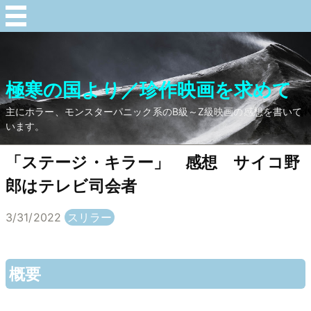
極寒の国より／珍作映画を求めて
主にホラー、モンスターパニック系のB級～Z級映画の感想を書いて
います。
「ステージ・キラー」 感想 サイコ野
郎はテレビ司会者
3/31/2022
スリラー
概要