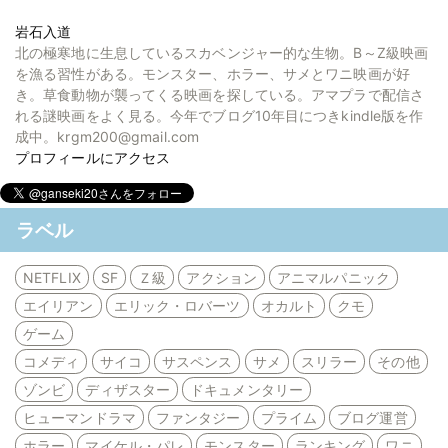
岩石入道
北の極寒地に生息しているスカベンジャー的な生物。B～Z級映画
を漁る習性がある。モンスター、ホラー、サメとワニ映画が好
き。草食動物が襲ってくる映画を探している。アマプラで配信さ
れる謎映画をよく見る。今年でブログ10年目につきkindle版を作
成中。krgm200@gmail.com
プロフィールにアクセス
ラベル
NETFLIX
SF
Ｚ級
アクション
アニマルパニック
エイリアン
エリック・ロバーツ
オカルト
クモ
ゲーム
コメディ
サイコ
サスペンス
サメ
スリラー
その他
ゾンビ
ディザスター
ドキュメンタリー
ヒューマンドラマ
ファンタジー
プライム
ブログ運営
ホラー
マイケル・パレ
モンスター
ランキング
ワニ