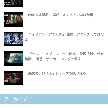
「HELP/復讐島」 感想 オカメインコは無事
「エイリアン：アダムス」 感想 アダムスって誰だ
よ
「ビースト・オブ・ウォー 絶海・殺戮 人喰いサメ
地獄」 感想 サメVSコマンダー哲夫
「悪魔のいけにえ」シリーズを振り返る
アーカイブ