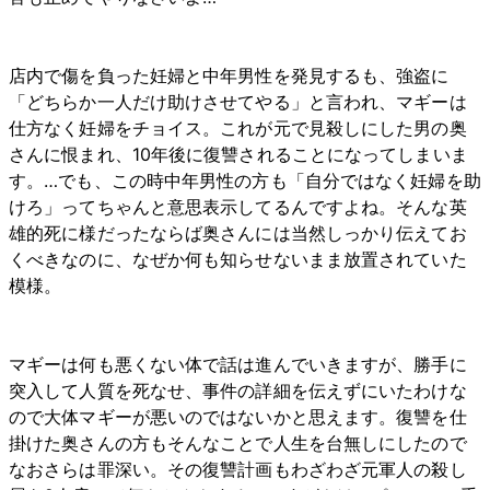
店内で傷を負った妊婦と中年男性を発見するも、強盗に
「どちらか一人だけ助けさせてやる」と言われ、マギーは
仕方なく妊婦をチョイス。これが元で見殺しにした男の奥
さんに恨まれ、10年後に復讐されることになってしまいま
す。…でも、この時中年男性の方も「自分ではなく妊婦を助
けろ」ってちゃんと意思表示してるんですよね。そんな英
雄的死に様だったならば奥さんには当然しっかり伝えてお
くべきなのに、なぜか何も知らせないまま放置されていた
模様。
マギーは何も悪くない体で話は進んでいきますが、勝手に
突入して人質を死なせ、事件の詳細を伝えずにいたわけな
ので大体マギーが悪いのではないかと思えます。復讐を仕
掛けた奥さんの方もそんなことで人生を台無しにしたので
なおさらは罪深い。その復讐計画もわざわざ元軍人の殺し