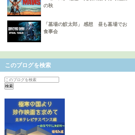
の秋
「墓場の鮫太郎」 感想 昼も墓場でお
食事会
このブログを検索