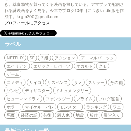
き。草食動物が襲ってくる映画を探している。アマプラで配信さ
れる謎映画をよく見る。今年でブログ10年目につきkindle版を作
成中。krgm200@gmail.com
プロフィールにアクセス
ラベル
NETFLIX
SF
Ｚ級
アクション
アニマルパニック
エイリアン
エリック・ロバーツ
オカルト
クモ
ゲーム
コメディ
サイコ
サスペンス
サメ
スリラー
その他
ゾンビ
ディザスター
ドキュメンタリー
ヒューマンドラマ
ファンタジー
プライム
ブログ運営
ホラー
マイケル・パレ
モンスター
ランキング
ワニ
悪魔
経済の話
芸術
殺人鬼
地震
珍作
殿堂入り