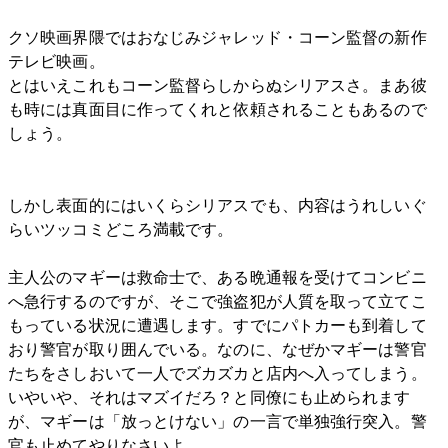
クソ映画界隈ではおなじみジャレッド・コーン監督の新作
テレビ映画。
とはいえこれもコーン監督らしからぬシリアスさ。まあ彼
も時には真面目に作ってくれと依頼されることもあるので
しょう。
しかし表面的にはいくらシリアスでも、内容はうれしいぐ
らいツッコミどころ満載です。
主人公のマギーは救命士で、ある晩通報を受けてコンビニ
へ急行するのですが、そこで強盗犯が人質を取って立てこ
もっている状況に遭遇します。すでにパトカーも到着して
おり警官が取り囲んでいる。なのに、なぜかマギーは警官
たちをさしおいて一人でズカズカと店内へ入ってしまう。
いやいや、それはマズイだろ？と同僚にも止められます
が、マギーは「放っとけない」の一言で単独強行突入。警
官も止めてやりなさいよ…