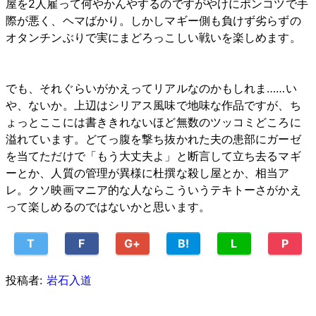
屋を2人雇って何やかんやするのですがやけにポンコツで手
際が悪く、ヘマばかり。しかしマギー側も負けず劣らずの
オタンチンぶりで実にまどろっこしい戦いを楽しめます。
でも、それぐらいがかえってリアルなのかもしれま……い
や、ないか。上辺はシリアス風味で地味な作品ですが、ち
ょっとここには書ききれないほど無数のツッコミどころに
溢れています。どてっ腹を撃ち抜かれた夫の患部にガーゼ
を当てただけで「もう大丈夫よ」と断言して立ち去るマギ
ーとか、人質の管理が異様に杜撰な殺し屋とか、相当ア
レ。クソ映画マニア的な人ならこういうテキトーさがかえ
って楽しめるのではないかと思います。
T
F
G+
B!
L
P
投稿者:
岩石入道