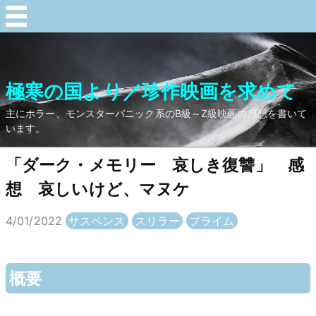
極寒の国より／珍作映画を求めて
主にホラー、モンスターパニック系のB級～Z級映画の感想を書いて
います。
「ダーク・メモリー 哀しき復讐」 感
想 哀しいけど、マヌケ
4/01/2022
サスペンス
スリラー
プライム
概要