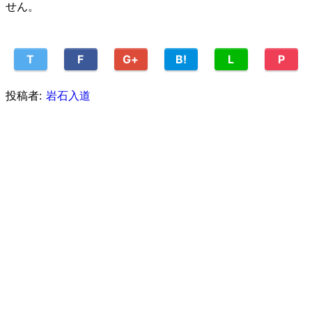
せん。
T
F
G+
B!
L
P
投稿者:
岩石入道