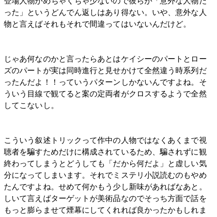
登場人物がめちゃくちゃ少ないので彼らが「意外な人物だ
った」というどんでん返しはあり得ない。いや、意外な人
物と言えばそれもそれで間違ってはいないんだけど。
じゃあ何なのかと言ったらあとはケイシーのパートとロー
ズのパートが実は同時進行と見せかけて全然違う時系列だ
ったんだよ！！っていうパターンしかないんですよね。そ
ういう目線で観てると案の定両者がクロスするようで全然
してこないし。
こういう叙述トリックって作中の人物ではなくあくまで視
聴者を騙すためだけに構成されているため、騙されずに観
終わってしまうとどうしても「だから何だよ」と虚しい気
分になってしまいます。それでミステリ小説読むのもやめ
たんですよね。せめて何かもう少し新味があればなあと。
しいて言えばターゲットが美術品なのでそっち方面で話を
もっと膨らませて煙幕にしてくれれば良かったかもしれま