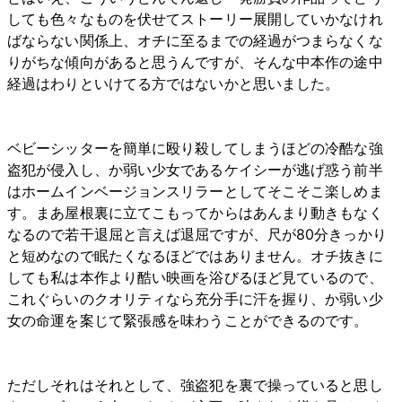
しても色々なものを伏せてストーリー展開していかなけれ
ばならない関係上、オチに至るまでの経過がつまらなくな
りがちな傾向があると思うんですが、そんな中本作の途中
経過はわりといけてる方ではないかと思いました。
ベビーシッターを簡単に殴り殺してしまうほどの冷酷な強
盗犯が侵入し、か弱い少女であるケイシーが逃げ惑う前半
はホームインベージョンスリラーとしてそこそこ楽しめま
す。まあ屋根裏に立てこもってからはあんまり動きもなく
なるので若干退屈と言えば退屈ですが、尺が80分きっかり
と短めなので眠たくなるほどではありません。オチ抜きに
しても私は本作より酷い映画を浴びるほど見ているので、
これぐらいのクオリティなら充分手に汗を握り、か弱い少
女の命運を案じて緊張感を味わうことができるのです。
ただしそれはそれとして、強盗犯を裏で操っていると思し