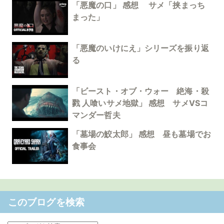
「悪魔の口」 感想 サメ「挟まっち
まった」
「悪魔のいけにえ」シリーズを振り返
る
「ビースト・オブ・ウォー 絶海・殺
戮 人喰いサメ地獄」 感想 サメVSコ
マンダー哲夫
「墓場の鮫太郎」 感想 昼も墓場でお
食事会
このブログを検索