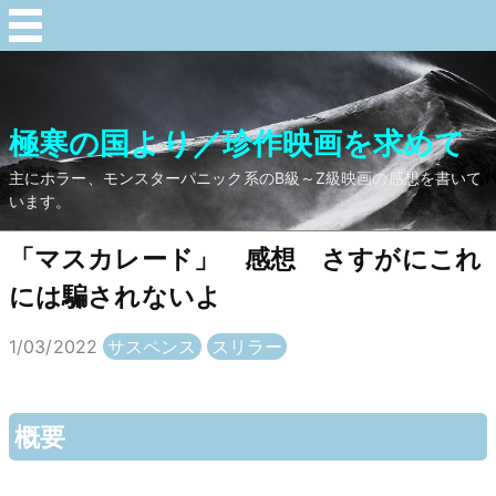
極寒の国より／珍作映画を求めて
主にホラー、モンスターパニック系のB級～Z級映画の感想を書いて
います。
「マスカレード」 感想 さすがにこれ
には騙されないよ
1/03/2022
サスペンス
スリラー
概要