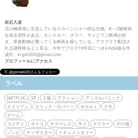
岩石入道
北の極寒地に生息しているスカベンジャー的な生物。B～Z級映画
を漁る習性がある。モンスター、ホラー、サメとワニ映画が好
き。草食動物が襲ってくる映画を探している。アマプラで配信さ
れる謎映画をよく見る。今年でブログ10年目につきkindle版を作
成中。krgm200@gmail.com
プロフィールにアクセス
ラベル
NETFLIX
SF
Ｚ級
アクション
アニマルパニック
エイリアン
エリック・ロバーツ
オカルト
クモ
ゲーム
コメディ
サイコ
サスペンス
サメ
スリラー
その他
ゾンビ
ディザスター
ドキュメンタリー