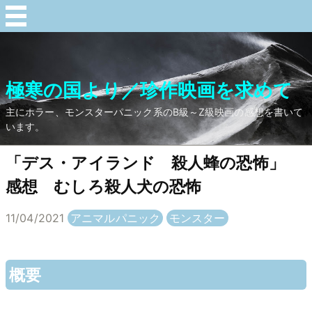
極寒の国より／珍作映画を求めて
主にホラー、モンスターパニック系のB級～Z級映画の感想を書いて
います。
「デス・アイランド 殺人蜂の恐怖」
感想 むしろ殺人犬の恐怖
11/04/2021
アニマルパニック
モンスター
概要