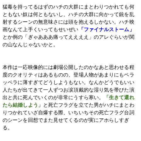
猛毒を持ってるはずのハチの大群にまとわりつかれても何
ともない奴は何ともないし、ハチの大群に向かって銃を乱
射するシーンの無意味さには頭を抱えるしかない。ハチ映
画なんて上手くいってもせいぜい
「ファイナルストーム」
とか例の「ぎゃあああ痛ってええええ」のアレぐらいが関
の山なんじゃないかと。
本作は一応映像的には劇場公開したのかなあと思わせる程
度のクオリティはあるものの、登場人物があまりにもペラ
ッペラに薄すぎてどうしようもない。なんかどうでもいい
人たちが出てきて一人ずつお涙頂戴的な湿り気を帯びた演
出と共に死んでいくのが非常にうすら寒い。
「生きて還れ
たら結婚しよう」
と死亡フラグを立てた男がハチにまとわ
りつかれていざ自爆する際、いちいちその死亡フラグ台詞
のシーンを回想でまた見せてくるのが実にアホらしすぎ
る。