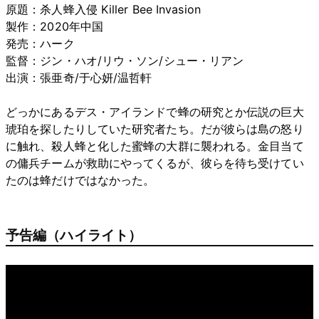
原題：杀人蜂入侵 Killer Bee Invasion
製作：2020年中国
発売：ハーク
監督：ジン・ハオ/リウ・ソン/シュー・リアン
出演：張亜奇/于心妍/温哲軒
どっかにあるデス・アイランドで蜂の研究とか伝説の巨大
琥珀を探したりしていた研究者たち。だが彼らは島の怒り
に触れ、殺人蜂と化した蜜蜂の大群に襲われる。金目当て
の傭兵チームが救助にやってくるが、彼らを待ち受けてい
たのは蜂だけではなかった。
予告編（ハイライト）