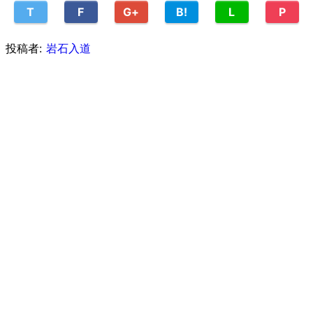
T
F
G+
B!
L
P
投稿者:
岩石入道