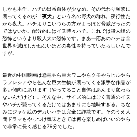
しかも本作、ハチの出番自体が少なめ。その代わり頻繁に
襲ってくるのが
「夜犬」
という名の野犬の群れ。夜行性だ
から夜犬。ハチよりこいつらの方がよっぽど脅威だったの
ではないか。配分的にはイヌ時々ハチ。これでは殺人蜂の
恐怖というより殺人犬の恐怖です。まあ一応あのハチは全
世界を滅ぼしかねないほどの毒性を持っていたらしいんで
すが。
最近の中国映画は恐竜やら巨大ワニやらクモやらヒルやら
ラフレシアやら色んな巨大生物が襲ってくる派手な作品が
多い傾向にあります（やってること自体はあんまり変わら
ないんだけど）。そんな中、サイズ的にはごく普通のイヌ
やハチが襲ってくるだけではあまりにも地味すぎる。ちな
みにジャケ絵のデカいハチは完全に詐欺です。そのうえ人
間ドラマもやっつけ気味ときては何を楽しめばいいのやら
で非常に長く感じる79分でした。