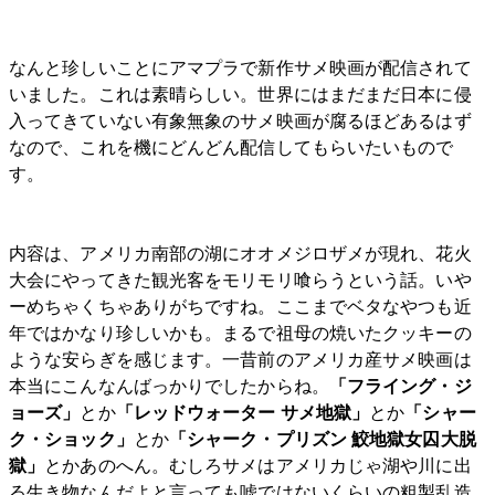
なんと珍しいことにアマプラで新作サメ映画が配信されて
いました。これは素晴らしい。世界にはまだまだ日本に侵
入ってきていない有象無象のサメ映画が腐るほどあるはず
なので、これを機にどんどん配信してもらいたいもので
す。
内容は、アメリカ南部の湖にオオメジロザメが現れ、花火
大会にやってきた観光客をモリモリ喰らうという話。いや
ーめちゃくちゃありがちですね。ここまでベタなやつも近
年ではかなり珍しいかも。まるで祖母の焼いたクッキーの
ような安らぎを感じます。一昔前のアメリカ産サメ映画は
本当にこんなんばっかりでしたからね。
「フライング・ジ
ョーズ」
とか
「レッドウォーター サメ地獄」
とか
「シャー
ク・ショック」
とか
「シャーク・プリズン 鮫地獄女囚大脱
獄」
とかあのへん。むしろサメはアメリカじゃ湖や川に出
る生き物なんだよと言っても嘘ではないくらいの粗製乱造