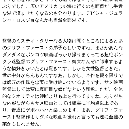
ぶりでした。広いアメリカじゃ海に行くのも面倒だし手近
な湖で済ませたくなるのも分かります。デビシャ・ジュラ
シャ・ロスジョなんかも当然全部湖です。
監督のミスティ・タリーなる人物は聞くところによるとあ
のグリフ・ファーストの弟子らしいですね。まさかあんな
ダメダメなポンコツ映画ばっかり撮りまくってる超絶ボン
クラ迷監督のグリフ・ファースト御大なんぞに師事するよ
うな物好きがいたとは驚きです。しかも女性監督ときた。
世の中分からんもんですなあ。しかし、本作を観る限りで
は師匠の作風を忠実に受け継いでいるようです。サメ映画
監督にしては変に真面目な奴だなという印象。ただ、全体
的なクオリティは師匠よりも上を行ってますね。ありがち
な内容ながらもサメ映画としては確実に平均点以上であ
り、普通にゲボハハハと楽しめます。まあ、グリフ・ファ
ースト監督作よりダメな映画を撮れと言っても逆に至難の
業かもしれません。