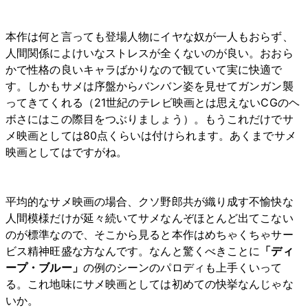
本作は何と言っても登場人物にイヤな奴が一人もおらず、
人間関係によけいなストレスが全くないのが良い。おおら
かで性格の良いキャラばかりなので観ていて実に快適で
す。しかもサメは序盤からバンバン姿を見せてガンガン襲
ってきてくれる（21世紀のテレビ映画とは思えないCGのヘ
ボさにはこの際目をつぶりましょう）。もうこれだけでサ
メ映画としては80点くらいは付けられます。あくまでサメ
映画としてはですがね。
平均的なサメ映画の場合、クソ野郎共が織り成す不愉快な
人間模様だけが延々続いてサメなんぞほとんど出てこない
のが標準なので、そこから見ると本作はめちゃくちゃサー
ビス精神旺盛な方なんです。なんと驚くべきことに
「ディ
ープ・ブルー」
の例のシーンのパロディも上手くいって
る。これ地味にサメ映画としては初めての快挙なんじゃな
いか。