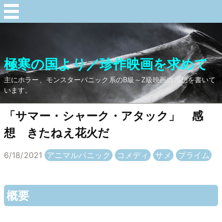
極寒の国より／珍作映画を求めて
主にホラー、モンスターパニック系のB級～Z級映画の感想を書いて
います。
「サマー・シャーク・アタック」 感
想 きたねえ花火だ
6/18/2021
アニマルパニック
コメディ
サメ
プライム
概要