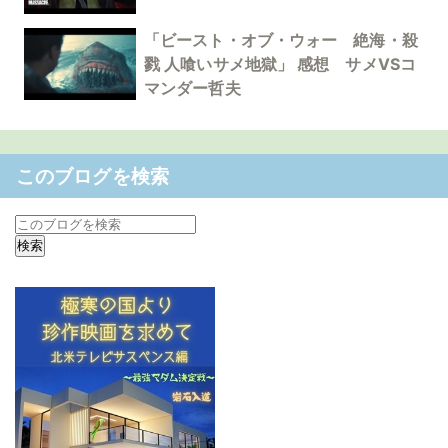
「ビースト・オブ・ウォー 絶海・殺
戮 人喰いサメ地獄」 感想 サメVSコ
マンダー哲夫
このブログを検索