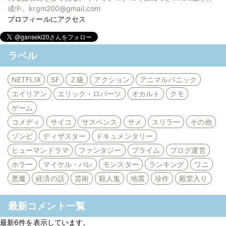
成中。krgm200@gmail.com
プロフィールにアクセス
ラベル
NETFLIX
SF
Ｚ級
アクション
アニマルパニック
エイリアン
エリック・ロバーツ
オカルト
クモ
ゲーム
コメディ
サイコ
サスペンス
サメ
スリラー
その他
ゾンビ
ディザスター
ドキュメンタリー
ヒューマンドラマ
ファンタジー
プライム
ブログ運営
ホラー
マイケル・パレ
モンスター
ランキング
ワニ
悪魔
経済の話
芸術
殺人鬼
地震
珍作
殿堂入り
最新コメント一覧
最新6件を表示しています。