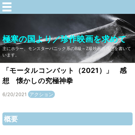
極寒の国より／珍作映画を求めて
主にホラー、モンスターパニック系のB級～Z級映画の感想を書いて
います。
「モータルコンバット（2021）」 感
想 懐かしの究極神拳
6/20/2021
アクション
概要