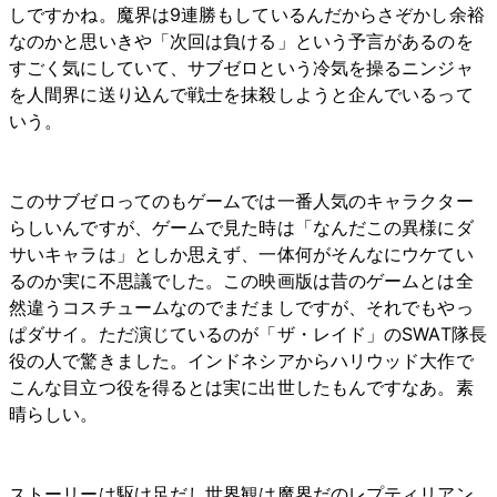
しですかね。魔界は9連勝もしているんだからさぞかし余裕
なのかと思いきや「次回は負ける」という予言があるのを
すごく気にしていて、サブゼロという冷気を操るニンジャ
を人間界に送り込んで戦士を抹殺しようと企んでいるって
いう。
このサブゼロってのもゲームでは一番人気のキャラクター
らしいんですが、ゲームで見た時は「なんだこの異様にダ
サいキャラは」としか思えず、一体何がそんなにウケてい
るのか実に不思議でした。この映画版は昔のゲームとは全
然違うコスチュームなのでまだましですが、それでもやっ
ぱダサイ。ただ演じているのが「ザ・レイド」のSWAT隊長
役の人で驚きました。インドネシアからハリウッド大作で
こんな目立つ役を得るとは実に出世したもんですなあ。素
晴らしい。
ストーリーは駆け足だし世界観は魔界だのレプティリアン