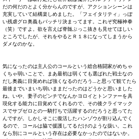
だの何だのとよく分からんのですが、アクションシーンは
充実していて結構楽しめました。「フェイタリティ」っぽ
い残虐グロ奥義もバッチリ決まってます。これぞ究極神拳
（笑）ですよ。欲を言えば脊髄ぶっこ抜きも見せてほしい
ところでしたが、それをやるとＲ１８になってしまうから
ダメなのかな。
気になったのは主人公のコールという総合格闘家がめちゃ
くちゃ弱いことで、まあ最初は弱くても選ばれた戦士なの
だし奥義に目覚めれば強くなるのだろう…と思って観てたら
最後までいまいち弱いままだったのはどうかと思いました
ね。いや、妻子のピンチでなんかヨロイとトンファーを具
現化する能力に目覚めてくれるので、その後クライマック
スでサブゼロとの一騎打ちで活躍するのだろうと思ってた
んですが。しかしそこに復活したハンゾウが割り込んでく
るので、コールは脇で援護してるだけのような扱い。これ
なら別にコールという存在は必要なかったのではないか。