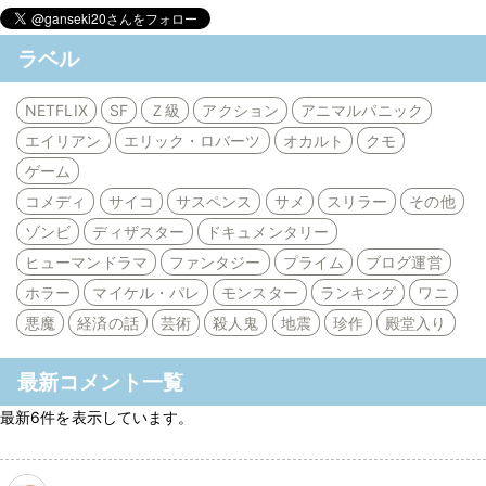
ラベル
NETFLIX
SF
Ｚ級
アクション
アニマルパニック
エイリアン
エリック・ロバーツ
オカルト
クモ
ゲーム
コメディ
サイコ
サスペンス
サメ
スリラー
その他
ゾンビ
ディザスター
ドキュメンタリー
ヒューマンドラマ
ファンタジー
プライム
ブログ運営
ホラー
マイケル・パレ
モンスター
ランキング
ワニ
悪魔
経済の話
芸術
殺人鬼
地震
珍作
殿堂入り
最新コメント一覧
最新6件を表示しています。