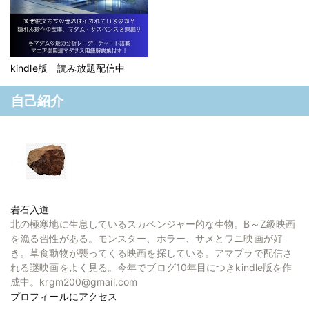
kindle版 読み放題配信中
自己紹介
岩石入道
北の極寒地に生息しているスカベンジャー的な生物。B～Z級映画
を漁る習性がある。モンスター、ホラー、サメとワニ映画が好
き。草食動物が襲ってくる映画を探している。アマプラで配信さ
れる謎映画をよく見る。今年でブログ10年目につきkindle版を作
成中。krgm200@gmail.com
プロフィールにアクセス