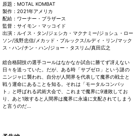
原題：MOTAL KOMBAT
製作：2021年アメリカ
配給：ワーナー・ブラザース
監督：サイモン・マッコイド
出演：ルイス・タン/ジェシカ・マクナミー/ジョシュ・ロー
ソン/浅野忠信/メカッド・ブルックス/ルディ・リン/マック
ス・ハン/チン・ハン/ジョー・タスリム/真田広之
総合格闘技の選手コールはなかなか試合に勝てず冴えない
日々を送っていた。だが、ある時「サブゼロ」という謎の
ニンジャに襲われ、自分が人間界を代表して魔界の戦士と
戦う運命にあることを知る。それは「モータルコンバッ
ト」と呼ばれる武術大会で、これまで魔界に9連敗してお
り、あと1敗すると人間界は魔界に永遠に支配されてしまう
と言うのだ…