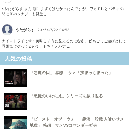
>やたがらす さん 別にまずくはなかったんですが、ワカモレとパティの
間に何のシナジーも発生し ...
やたがらす
2026/07/22 04:53
ナイストライです！美味しそうに見えるのになあ。僕もごっこ遊びとして
雰囲気でやってるので、もちろんバナ ...
人気の投稿
「悪魔の口」 感想 サメ「挟まっちまった」
「悪魔のいけにえ」シリーズを振り返る
「ビースト・オブ・ウォー 絶海・殺戮 人喰いサメ
地獄」 感想 サメVSコマンダー哲夫