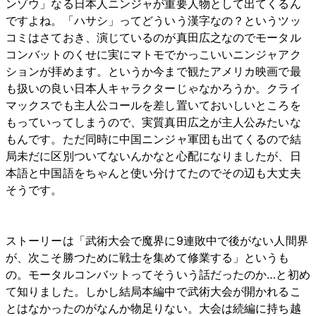
ンゾウ」なる日本人ニンジャが重要人物として出てくるん
ですよね。「ハサシ」ってどういう漢字なの？というツッ
コミはさておき、演じているのが真田広之なのでモータル
コンバットのくせに実にマトモでかっこいいニンジャアク
ションが拝めます。というか今まで観たアメリカ映画で最
も扱いの良い日本人キャラクターじゃなかろうか。クライ
マックスでも主人公コールを差し置いておいしいところを
もっていってしまうので、実質真田広之が主人公みたいな
もんです。ただ同時に中国ニンジャ軍団も出てくるので結
局未だに区別ついてないんかなと心配になりましたが、日
本語と中国語をちゃんと使い分けてたのでその辺も大丈夫
そうです。
ストーリーは「武術大会で魔界に9連敗中で後がない人間界
が、次こそ勝つために戦士を集めて修業する」というも
の。モータルコンバットってそういう話だったのか…と初め
て知りました。しかし結局本編中で武術大会が開かれるこ
とはなかったのがなんか物足りない。大会は続編に持ち越