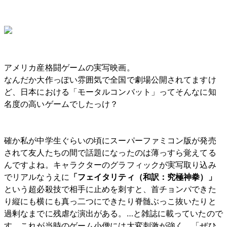
アメリカ産格闘ゲームの実写映画。
なんだか大作っぽい雰囲気で全国で劇場公開されてますけ
ど、日本における「モータルコンバット」ってそんなに知
名度の高いゲームでしたっけ？
確か私が中学生ぐらいの頃にスーパーファミコン版が発売
されて友人たちの間で話題になったのは薄っすら覚えてる
んですよね。キャラクターのグラフィックが実写取り込み
でリアルなうえに
「フェイタリティ（和訳：究極神拳）」
という超必殺技で相手に止めを刺すと、首チョンパできた
り縦にも横にも真っ二つにできたり脊髄ぶっこ抜いたりと
過剰なまでに残虐な演出がある。…と雑誌に載っていたので
す。これが当時のゲーム小僧には大変刺激が強く、「ぜひ