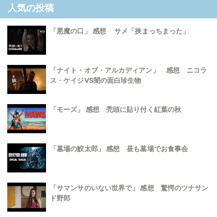
人気の投稿
「悪魔の口」 感想 サメ「挟まっちまった」
「ナイト・オブ・アルカディアン」 感想 ニコラ
ス・ケイジVS闇の面白珍生物
「モーズ」 感想 禿頭に貼り付く紅葉の秋
「墓場の鮫太郎」 感想 昼も墓場でお食事会
「サマンサのいない世界で」 感想 驚愕のツナサン
ド野郎