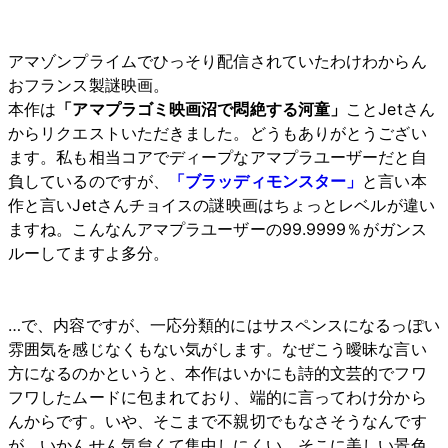
アマゾンプライムでひっそり配信されていたわけわからん
おフランス製謎映画。
本作は
「アマプラゴミ映画沼で悶絶する河童」
ことJetさん
からリクエストいただきました。どうもありがとうござい
ます。私も相当コアでディープなアマプラユーザーだと自
負しているのですが、
「ブラッディモンスター」
と言い本
作と言いJetさんチョイスの謎映画はちょっとレベルが違い
ますね。こんなんアマプラユーザーの99.9999％がガンス
ルーしてますよ多分。
…で、内容ですが、一応分類的にはサスペンスになるっぽい
雰囲気を感じなくもない気がします。なぜこう曖昧な言い
方になるのかというと、本作はいかにも詩的文芸的でフワ
フワしたムードに包まれており、端的に言ってわけ分から
んからです。いや、そこまで不親切でもなさそうなんです
が、いかんせん気怠くて集中しにくい。そこに美しい景色