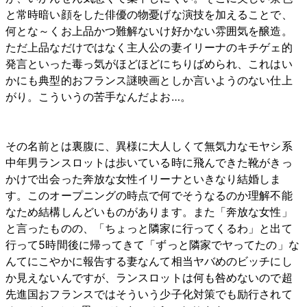
と常時暗い顔をした俳優の物憂げな演技を加えることで、
何とな～くお上品かつ難解ないけ好かない雰囲気を醸造。
ただ上品なだけではなく主人公の妻イリーナのキチゲェ的
発言といった毒っ気がほどほどにちりばめられ、これはい
かにも典型的おフランス謎映画としか言いようのない仕上
がり。こういうの苦手なんだよお…。
その名前とは裏腹に、異様に大人しくて無気力なモヤシ系
中年男ランスロットは歩いている時に飛んできた靴がきっ
かけで出会った奔放な女性イリーナといきなり結婚しま
す。このオープニングの時点で何でそうなるのか理解不能
なため結構しんどいものがあります。また「奔放な女性」
と言ったものの、「ちょっと隣家に行ってくるわ」と出て
行って5時間後に帰ってきて「ずっと隣家でヤってたの」な
んてにこやかに報告する妻なんて相当ヤバめのビッチにし
か見えないんですが、ランスロットは何も咎めないので超
先進国おフランスではそういう少子化対策でも励行されて