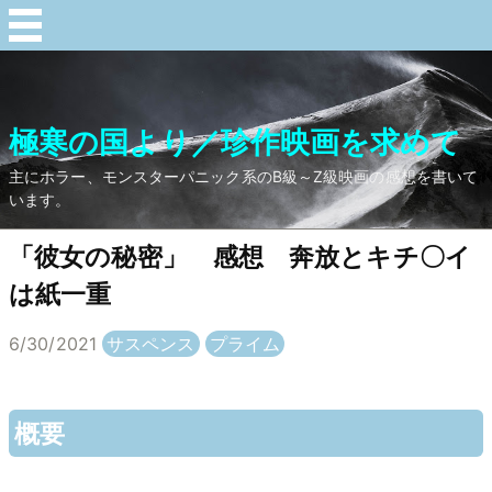
極寒の国より／珍作映画を求めて
主にホラー、モンスターパニック系のB級～Z級映画の感想を書いて
います。
「彼女の秘密」 感想 奔放とキチ〇イ
は紙一重
6/30/2021
サスペンス
プライム
概要