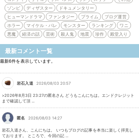
ゾンビ
ディザスター
ドキュメンタリー
ヒューマンドラマ
ファンタジー
プライム
ブログ運営
ホラー
マイケル・パレ
モンスター
ランキング
ワニ
悪魔
経済の話
芸術
殺人鬼
地震
珍作
殿堂入り
最新コメント一覧
最新6件を表示しています。
岩石入道
2026/08/03 20:57
>2026年8月3日 23:27の匿名さん どうもこんにちは。エンドクレジット
まで確認して頂 ...
匿名
2026/08/03 14:27
岩石入道さん、こんにちは。 いつもブログの記事を本当に楽しく拝見し
ております。 ところで、今回の記 ...