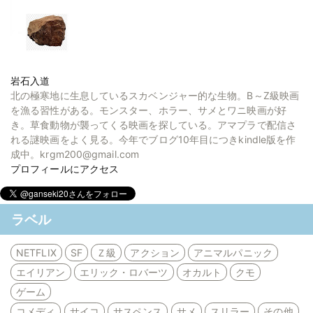
岩石入道
北の極寒地に生息しているスカベンジャー的な生物。B～Z級映画
を漁る習性がある。モンスター、ホラー、サメとワニ映画が好
き。草食動物が襲ってくる映画を探している。アマプラで配信さ
れる謎映画をよく見る。今年でブログ10年目につきkindle版を作
成中。krgm200@gmail.com
プロフィールにアクセス
ラベル
NETFLIX
SF
Ｚ級
アクション
アニマルパニック
エイリアン
エリック・ロバーツ
オカルト
クモ
ゲーム
コメディ
サイコ
サスペンス
サメ
スリラー
その他