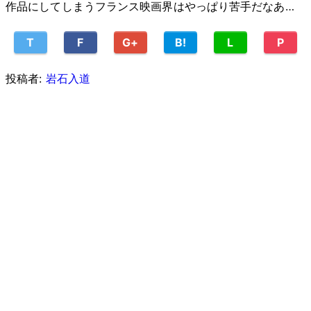
作品にしてしまうフランス映画界はやっぱり苦手だなあ…
T
F
G+
B!
L
P
投稿者:
岩石入道