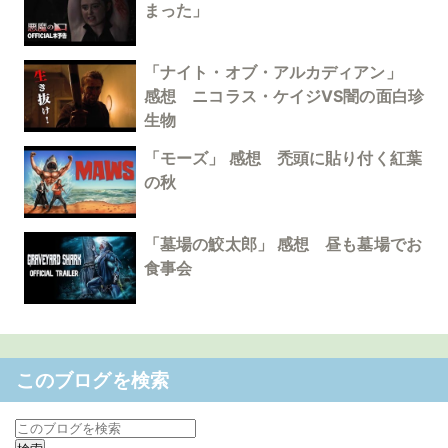
まった」
「ナイト・オブ・アルカディアン」
感想 ニコラス・ケイジVS闇の面白珍
生物
「モーズ」 感想 禿頭に貼り付く紅葉
の秋
「墓場の鮫太郎」 感想 昼も墓場でお
食事会
このブログを検索