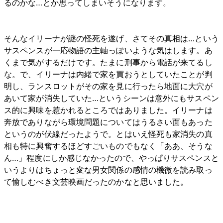
るのかな…とか思ってしまいそうになります。
そんなイリーナが謎の怪死を遂げ、さてその真相は…という
サスペンスが一応物語の主軸っぽいような気はします。あ
くまで気がするだけです。たまに刑事から電話が来てるし
な。で、イリーナは内緒で家を買おうとしていたことが判
明し、ランスロットがその家を見に行ったら地面に大穴が
あいて家が消失していた…というシーンは意外にもサスペン
ス的に興味を惹かれるところではありました。イリーナは
奔放でありながら環境問題についてはうるさい面もあった
というのが伏線だったようで。とはいえ怪死も家消失の真
相も特に興奮するほどすごいものでもなく「ああ、そうな
ん…」程度にしか感じなかったので、やっぱりサスペンスと
いうよりはちょっと変な男女関係の感情の機微を読み取っ
て愉しむべき文芸映画だったのかなと思いました。