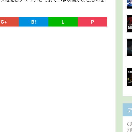
G+
B!
L
P
8
7