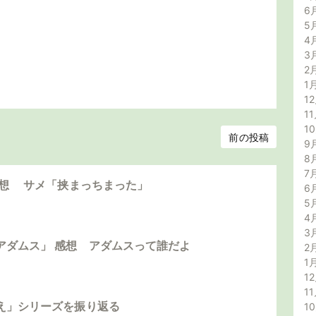
6
5
4
3
2
1
12
11
1
前の投稿
9
8
7
感想 サメ「挟まっちまった」
6
5
4
3
アダムス」 感想 アダムスって誰だよ
2
1
12
11
え」シリーズを振り返る
1