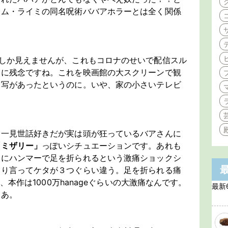
サム・ライミの同名呪術ババアホラーとは全く関係
しか見えませんが、これもコロナのせいで配信スル
実に残念ですね。これを映画館の大スクリーンで観
描写があったというのに。いや、家の小さいテレビ
、一見世話好きだが実は頭が狂っているバアさんに
「ミザリー」
っぽいシチュエーションです。あれも
ーにハンマーで足を折られるという激痛ショックシ
きり言ってケタが３つぐらい違う。足を折られる痛
と、本作は1000万hanageぐらいの大激痛なんです。
最新
なあ。