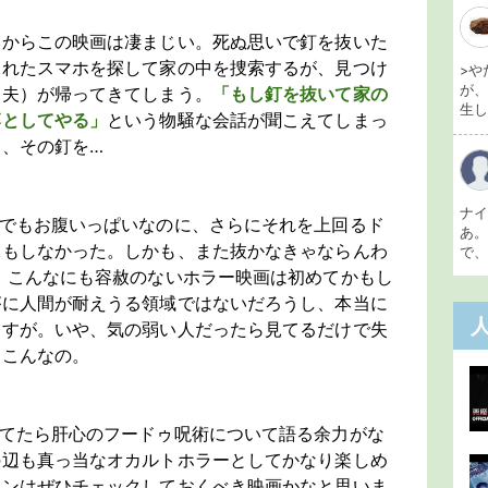
いからこの映画は凄まじい。死ぬ思いで釘を抜いた
られたスマホを探して家の中を捜索するが、見つけ
>や
が
と夫）が帰ってきてしまう。
「もし釘を抜いて家の
生し 
落としてやる」
という物騒な会話が聞こえてしまっ
、その釘を…
ナ
けでもお腹いっぱいなのに、さらにそれを上回るド
あ
像もしなかった。しかも、また抜かなきゃならんわ
で、
 こんなにも容赦のないホラー映画は初めてかもし
がに人間が耐えうる領域ではないだろうし、本当に
ますが。いや、気の弱い人だったら見てるだけで失
よこんなの。
してたら肝心のフードゥ呪術について語る余力がな
の辺も真っ当なオカルトホラーとしてかなり楽しめ
ァンはぜひチェックしておくべき映画かなと思いま