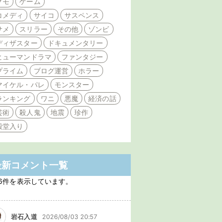
クモ
ゲーム
コメディ
サイコ
サスペンス
サメ
スリラー
その他
ゾンビ
ディザスター
ドキュメンタリー
ヒューマンドラマ
ファンタジー
プライム
ブログ運営
ホラー
マイケル・パレ
モンスター
ランキング
ワニ
悪魔
経済の話
芸術
殺人鬼
地震
珍作
殿堂入り
最新コメント一覧
6件を表示しています。
岩石入道
2026/08/03 20:57