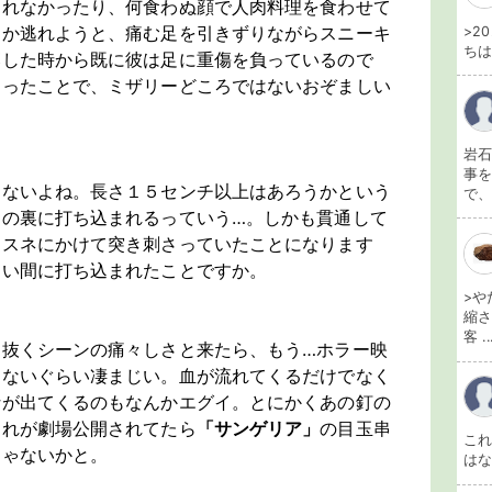
くれなかったり、何食わぬ顔で人肉料理を食わせて
とか逃れようと、痛む足を引きずりながらスニーキ
>2
ちは
落した時から既に彼は足に重傷を負っているので
まったことで、ミザリーどころではないおぞましい
岩石
事を
ゃないよね。長さ１５センチ以上はあろうかという
で、
足の裏に打ち込まれるっていう…。しかも貫通して
らスネにかけて突き刺さっていたことになります
ない間に打ち込まれたことですか。
>や
縮さ
客 ..
と抜くシーンの痛々しさと来たら、もう…ホラー映
はないぐらい凄まじい。血が流れてくるだけでなく
汁が出てくるのもなんかエグイ。とにかくあの釘の
これが劇場公開されてたら
「サンゲリア」
の目玉串
こ
じゃないかと。
は