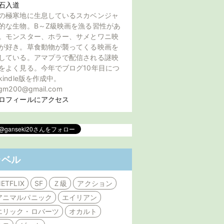
石入道
の極寒地に生息しているスカベンジャ
的な生物。B～Z級映画を漁る習性があ
。モンスター、ホラー、サメとワニ映
が好き。草食動物が襲ってくる映画を
している。アマプラで配信される謎映
をよく見る。今年でブログ10年目につ
kindle版を作成中。
gm200@gmail.com
ロフィールにアクセス
ラベル
ETFLIX
SF
Ｚ級
アクション
アニマルパニック
エイリアン
エリック・ロバーツ
オカルト