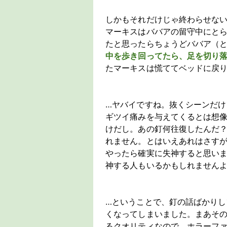
しかもそれだけじゃ終わらせな
マーキスはババアの留守中にと
たと思ったらちょうどババア（
中を歩き回ってたら、足を切り
たマーキスは慌ててベッドに戻り
…ヤバイですね。抜くシーンだ
ギツイ痛みを与えてくるとは想
けだし。あの釘何往復したんだ？
れません。とはいえあれはさす
やったら確実に失神すると思い
神する人もいるかもしれません
…ということで、釘の話ばかり
くなってしまいました。まあそ
るクオリティなので、ホラーフ