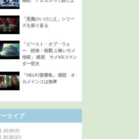
感想 アダムスって誰だよ
「悪魔のいけにえ」シリー
ズを振り返る
「ビースト・オブ・ウォ
ー 絶海・殺戮 人喰いサメ
地獄」 感想 サメVSコマン
ダー哲夫
「HELP/復讐島」 感想 オ
カメインコは無事
アーカイブ
月 2026
5
月 2026
21