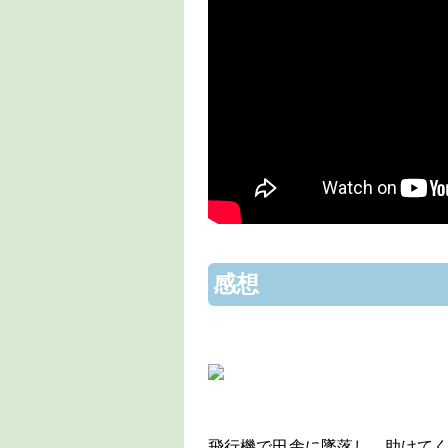
感想
飛行機で田舎に墜落し、助けて