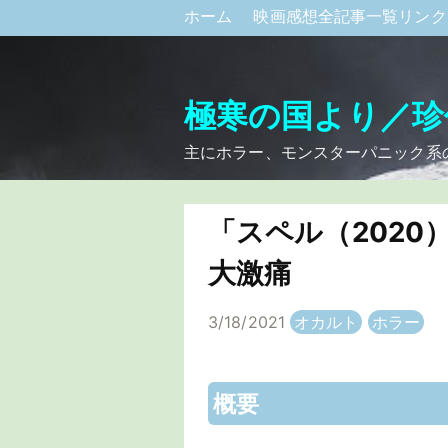
ホーム
映画感想全記事一覧リン
極寒の国より／珍
主にホラー、モンスターパニック系
「スペル（2020
大激痛
3/18/2021
オカルト
ホラー
概要