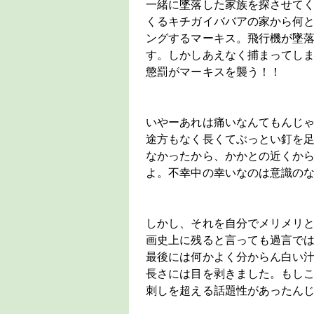
一緒に墜落した家族を探させて
くるキチガイババアの家から何
ングするマーキス。飛行機が墜
す。しかしあえなく捕まってし
懲罰がマーキスを襲う！！
いやーあれは痛いなんてもんじ
途方もなく長くてぶっとい釘を
なかったから、かかとの近くか
よ。不幸中の幸いなのは意識の
しかし、それを自分でメリメリ
画史上に残ると言っても過言で
最後には何かよく分からん白い
長さには目を剥きました。もし
刺しを超える話題性があったん