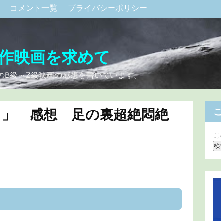
ク
コメント一覧
プライバシーポリシー
作映画を求めて
のB級～Z級映画の感想を書いています。
）」 感想 足の裏超絶悶絶