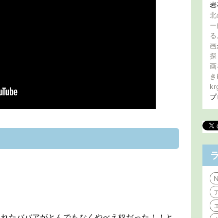
岩
北
ー
る
画
探
画
き
kr
プ
N
くれたババアがとんでもなくやべえ奴だった！！と