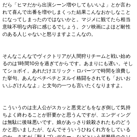
だら「ヒマだから出演シーン増やしてもいいよ」とか言わ
れて喜んで出番を増やしまくった結果こんなおかしなこと
になってしまったのではないかと。マジメに観てたら相当
意味不明な内容に感じるでしょう。クソ映画によほど耐性
のある人じゃないと怒りますよこんなの。
そんなこんなでヴィクトリアが人間狩りチームと戦い始め
るのは1時間10分を過ぎてからです。あまりにも遅い。そし
てショボイ。あれだけエリック・ロバーツで時間を浪費し
た挙句、あんなペチペチとヌルイ格闘をされても「おいお
いふざけんなよ」と文句の一つも言いたくなりますよ。
こういうのは主人公がスカッと悪党どもをなぎ倒して気持
ちよく終わることが肝要かと思うんですが、エンディング
は無駄に後味悪いです。娘があっさり銃殺されたものどう
かと思いましたが、なんでそういうひねくれ方をしている
のか。さすが「獣人プレデター」などという超弩級のクソ