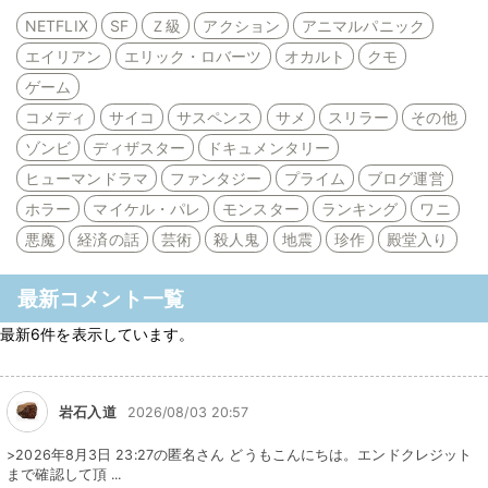
NETFLIX
SF
Ｚ級
アクション
アニマルパニック
エイリアン
エリック・ロバーツ
オカルト
クモ
ゲーム
コメディ
サイコ
サスペンス
サメ
スリラー
その他
ゾンビ
ディザスター
ドキュメンタリー
ヒューマンドラマ
ファンタジー
プライム
ブログ運営
ホラー
マイケル・パレ
モンスター
ランキング
ワニ
悪魔
経済の話
芸術
殺人鬼
地震
珍作
殿堂入り
最新コメント一覧
最新6件を表示しています。
岩石入道
2026/08/03 20:57
>2026年8月3日 23:27の匿名さん どうもこんにちは。エンドクレジット
まで確認して頂 ...