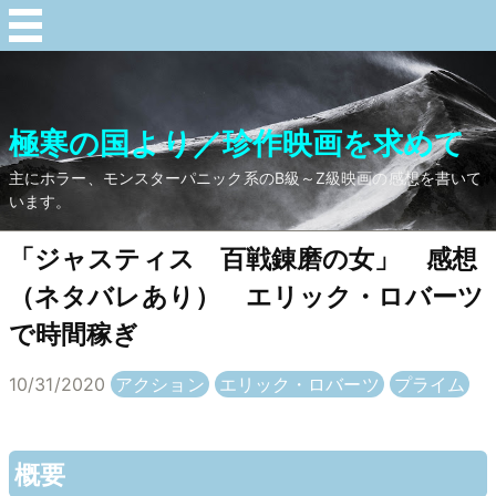
極寒の国より／珍作映画を求めて
主にホラー、モンスターパニック系のB級～Z級映画の感想を書いて
います。
「ジャスティス 百戦錬磨の女」 感想
（ネタバレあり） エリック・ロバーツ
で時間稼ぎ
10/31/2020
アクション
エリック・ロバーツ
プライム
概要