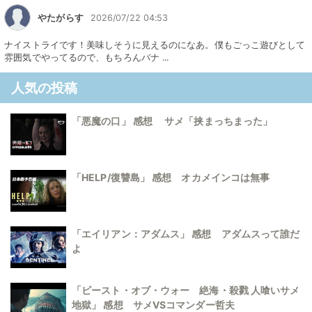
やたがらす
2026/07/22 04:53
ナイストライです！美味しそうに見えるのになあ。僕もごっこ遊びとして
雰囲気でやってるので、もちろんバナ ...
人気の投稿
「悪魔の口」 感想 サメ「挟まっちまった」
「HELP/復讐島」 感想 オカメインコは無事
「エイリアン：アダムス」 感想 アダムスって誰だ
よ
「ビースト・オブ・ウォー 絶海・殺戮 人喰いサメ
地獄」 感想 サメVSコマンダー哲夫