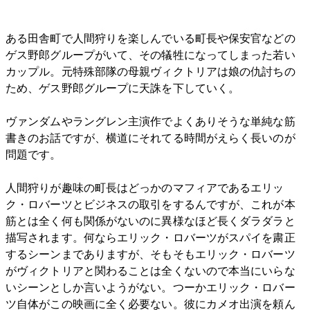
ある田舎町で人間狩りを楽しんでいる町長や保安官などの
ゲス野郎グループがいて、その犠牲になってしまった若い
カップル。元特殊部隊の母親ヴィクトリアは娘の仇討ちの
ため、ゲス野郎グループに天誅を下していく。
ヴァンダムやラングレン主演作でよくありそうな単純な筋
書きのお話ですが、横道にそれてる時間がえらく長いのが
問題です。
人間狩りが趣味の町長はどっかのマフィアであるエリッ
ク・ロバーツとビジネスの取引をするんですが、これが本
筋とは全く何も関係がないのに異様なほど長くダラダラと
描写されます。何ならエリック・ロバーツがスパイを粛正
するシーンまでありますが、そもそもエリック・ロバーツ
がヴィクトリアと関わることは全くないので本当にいらな
いシーンとしか言いようがない。つーかエリック・ロバー
ツ自体がこの映画に全く必要ない。彼にカメオ出演を頼ん