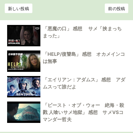
新しい投稿
前の投稿
「悪魔の口」 感想 サメ「挟まっち
まった」
「HELP/復讐島」 感想 オカメインコ
は無事
「エイリアン：アダムス」 感想 アダ
ムスって誰だよ
「ビースト・オブ・ウォー 絶海・殺
戮 人喰いサメ地獄」 感想 サメVSコ
マンダー哲夫