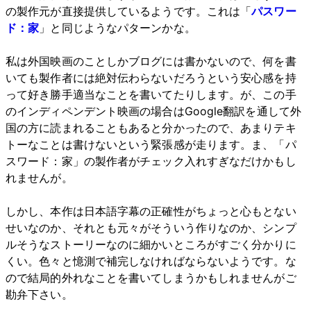
の製作元が直接提供しているようです。これは「
パスワー
ド：家
」と同じようなパターンかな。
私は外国映画のことしかブログには書かないので、何を書
いても製作者には絶対伝わらないだろうという安心感を持
って好き勝手適当なことを書いてたりします。が、この手
のインディペンデント映画の場合はGoogle翻訳を通して外
国の方に読まれることもあると分かったので、あまりテキ
トーなことは書けないという緊張感が走ります。ま、「パ
スワード：家」の製作者がチェック入れすぎなだけかもし
れませんが。
しかし、本作は日本語字幕の正確性がちょっと心もとない
せいなのか、それとも元々がそういう作りなのか、シンプ
ルそうなストーリーなのに細かいところがすごく分かりに
くい。色々と憶測で補完しなければならないようです。な
ので結局的外れなことを書いてしまうかもしれませんがご
勘弁下さい。