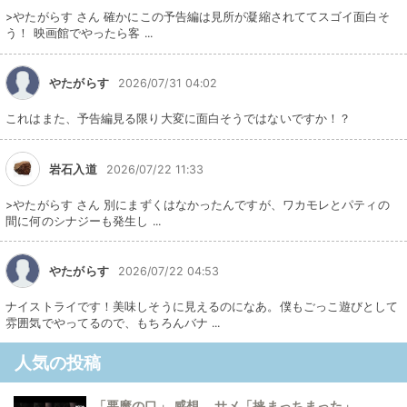
>やたがらす さん 確かにこの予告編は見所が凝縮されててスゴイ面白そ
う！ 映画館でやったら客 ...
やたがらす
2026/07/31 04:02
これはまた、予告編見る限り大変に面白そうではないですか！？
岩石入道
2026/07/22 11:33
>やたがらす さん 別にまずくはなかったんですが、ワカモレとパティの
間に何のシナジーも発生し ...
やたがらす
2026/07/22 04:53
ナイストライです！美味しそうに見えるのになあ。僕もごっこ遊びとして
雰囲気でやってるので、もちろんバナ ...
人気の投稿
「悪魔の口」 感想 サメ「挟まっちまった」