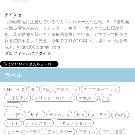
岩石入道
北の極寒地に生息しているスカベンジャー的な生物。B～Z級映画
を漁る習性がある。モンスター、ホラー、サメとワニ映画が好
き。草食動物が襲ってくる映画を探している。アマプラで配信さ
れる謎映画をよく見る。今年でブログ10年目につきkindle版を作
成中。krgm200@gmail.com
プロフィールにアクセス
ラベル
NETFLIX
SF
Ｚ級
アクション
アニマルパニック
エイリアン
エリック・ロバーツ
オカルト
クモ
ゲーム
コメディ
サイコ
サスペンス
サメ
スリラー
その他
ゾンビ
ディザスター
ドキュメンタリー
ヒューマンドラマ
ファンタジー
プライム
ブログ運営