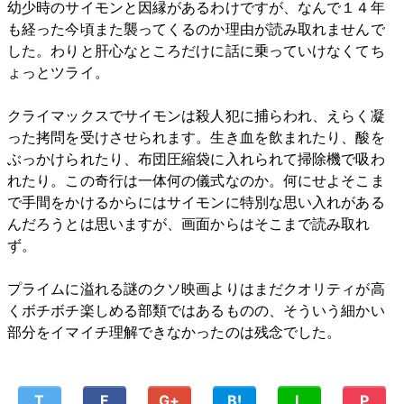
幼少時のサイモンと因縁があるわけですが、なんで１４年
も経った今頃また襲ってくるのか理由が読み取れませんで
した。わりと肝心なところだけに話に乗っていけなくてち
ょっとツライ。
クライマックスでサイモンは殺人犯に捕らわれ、えらく凝
った拷問を受けさせられます。生き血を飲まれたり、酸を
ぶっかけられたり、布団圧縮袋に入れられて掃除機で吸わ
れたり。この奇行は一体何の儀式なのか。何にせよそこま
で手間をかけるからにはサイモンに特別な思い入れがある
んだろうとは思いますが、画面からはそこまで読み取れ
ず。
プライムに溢れる謎のクソ映画よりはまだクオリティが高
くボチボチ楽しめる部類ではあるものの、そういう細かい
部分をイマイチ理解できなかったのは残念でした。
T
F
G+
B!
L
P