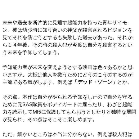
未来や過去を断片的に見通す超能力を持った青年サイモ
ン。彼は幼少時に知り合いの神父が殺害されるビジョンを
見てそれを防ごうとするも失敗した過去があった。それか
ら１４年後、その時の殺人犯が今度は自分を殺害するとい
う未来を予知してしまう。
予知能力者が未来を変えようとする映画は色々あるかと思
いますが、大抵は他人を救うためにどうのこうのするのが
主流である気がします。例えば
「デッド・ゾーン」
とか。
その点、本作は自分がやられる予知をしたので自分を守る
ために元SAS隊員をボディガードに雇ったり、わざと超能
力を誇示してMI5に保護してもらおうとしたりと独特な展開
が見られ、その点はそこそこ楽しめます。
ただ、細かいところは本当に分からない。例えば殺人犯は