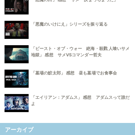
「悪魔のいけにえ」シリーズを振り返る
「ビースト・オブ・ウォー 絶海・殺戮 人喰いサメ
地獄」 感想 サメVSコマンダー哲夫
「墓場の鮫太郎」 感想 昼も墓場でお食事会
「エイリアン：アダムス」 感想 アダムスって誰だ
よ
アーカイブ