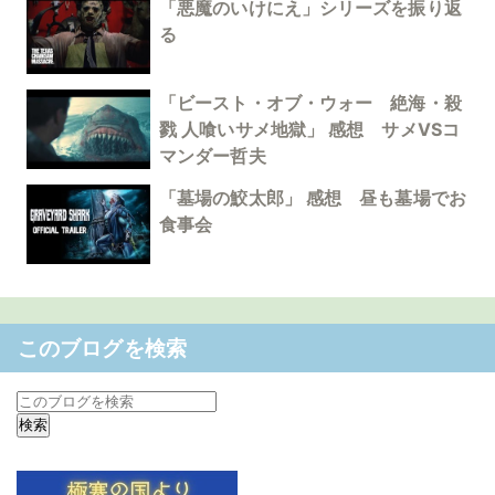
「悪魔のいけにえ」シリーズを振り返
る
「ビースト・オブ・ウォー 絶海・殺
戮 人喰いサメ地獄」 感想 サメVSコ
マンダー哲夫
「墓場の鮫太郎」 感想 昼も墓場でお
食事会
このブログを検索