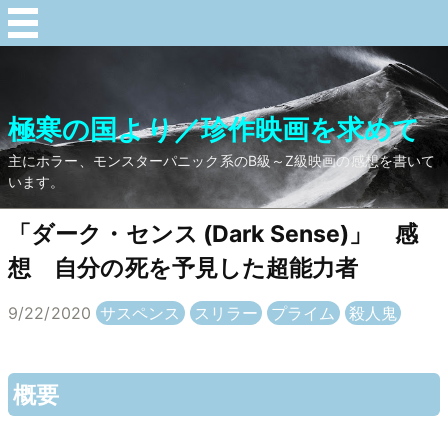
極寒の国より／珍作映画を求めて
主にホラー、モンスターパニック系のB級～Z級映画の感想を書いて
います。
「ダーク・センス (Dark Sense)」 感
想 自分の死を予見した超能力者
9/22/2020
サスペンス
スリラー
プライム
殺人鬼
概要