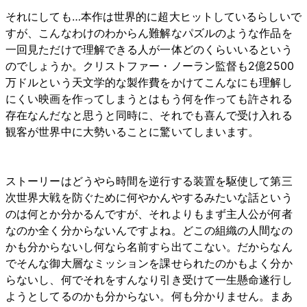
それにしても…本作は世界的に超大ヒットしているらしいで
すが、こんなわけのわからん難解なパズルのような作品を
一回見ただけで理解できる人が一体どのくらいいるという
のでしょうか。クリストファー・ノーラン監督も2億2500
万ドルという天文学的な製作費をかけてこんなにも理解し
にくい映画を作ってしまうとはもう何を作っても許される
存在なんだなと思うと同時に、それでも喜んで受け入れる
観客が世界中に大勢いることに驚いてしまいます。
ストーリーはどうやら時間を逆行する装置を駆使して第三
次世界大戦を防ぐために何やかんやするみたいな話という
のは何とか分かるんですが、それよりもまず主人公が何者
なのか全く分からないんですよね。どこの組織の人間なの
かも分からないし何なら名前すら出てこない。だからなん
でそんな御大層なミッションを課せられたのかもよく分か
らないし、何でそれをすんなり引き受けて一生懸命遂行し
ようとしてるのかも分からない。何も分かりません。まあ