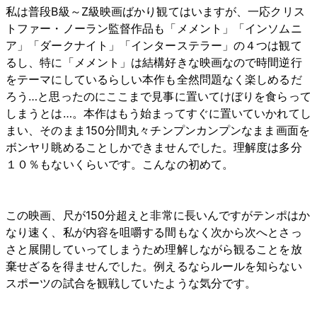
私は普段B級～Z級映画ばかり観てはいますが、一応クリス
トファー・ノーラン監督作品も「メメント」「インソムニ
ア」「ダークナイト」「インターステラー」の４つは観て
るし、特に「メメント」は結構好きな映画なので時間逆行
をテーマにしているらしい本作も全然問題なく楽しめるだ
ろう…と思ったのにここまで見事に置いてけぼりを食らって
しまうとは…。本作はもう始まってすぐに置いていかれてし
まい、そのまま150分間丸々チンプンカンプンなまま画面を
ボンヤリ眺めることしかできませんでした。理解度は多分
１０％もないくらいです。こんなの初めて。
この映画、尺が150分超えと非常に長いんですがテンポはか
なり速く、私が内容を咀嚼する間もなく次から次へとさっ
さと展開していってしまうため理解しながら観ることを放
棄せざるを得ませんでした。例えるならルールを知らない
スポーツの試合を観戦していたような気分です。