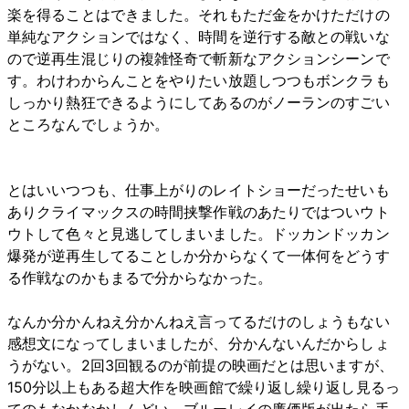
楽を得ることはできました。それもただ金をかけただけの
単純なアクションではなく、時間を逆行する敵との戦いな
ので逆再生混じりの複雑怪奇で斬新なアクションシーンで
す。わけわからんことをやりたい放題しつつもボンクラも
しっかり熱狂できるようにしてあるのがノーランのすごい
ところなんでしょうか。
とはいいつつも、仕事上がりのレイトショーだったせいも
ありクライマックスの時間挟撃作戦のあたりではついウト
ウトして色々と見逃してしまいました。ドッカンドッカン
爆発が逆再生してることしか分からなくて一体何をどうす
る作戦なのかもまるで分からなかった。
なんか分かんねえ分かんねえ言ってるだけのしょうもない
感想文になってしまいましたが、分かんないんだからしょ
うがない。2回3回観るのが前提の映画だとは思いますが、
150分以上もある超大作を映画館で繰り返し繰り返し見るっ