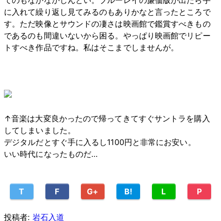
てのもなかなかしんどい。ブルーレイの廉価版が出たら手
に入れて繰り返し見てみるのもありかなと言ったところで
す。ただ映像とサウンドの凄さは映画館で鑑賞すべきもの
であるのも間違いないから困る。やっぱり映画館でリピー
トすべき作品ですね。私はそこまでしませんが。
↑音楽は大変良かったので帰ってきてすぐサントラを購入
してしまいました。
デジタルだとすぐ手に入るし1100円と非常にお安い。
いい時代になったものだ…
T
F
G+
B!
L
P
投稿者:
岩石入道