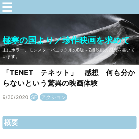
極寒の国より／珍作映画を求めて
主にホラー、モンスターパニック系のB級～Z級映画の感想を書いて
います。
「TENET テネット」 感想 何も分か
らないという驚異の映画体験
9/20/2020
SF
アクション
概要