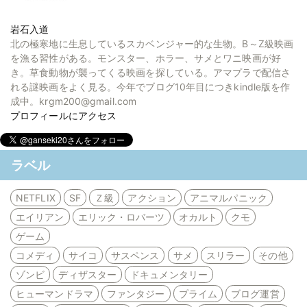
岩石入道
北の極寒地に生息しているスカベンジャー的な生物。B～Z級映画
を漁る習性がある。モンスター、ホラー、サメとワニ映画が好
き。草食動物が襲ってくる映画を探している。アマプラで配信さ
れる謎映画をよく見る。今年でブログ10年目につきkindle版を作
成中。krgm200@gmail.com
プロフィールにアクセス
ラベル
NETFLIX
SF
Ｚ級
アクション
アニマルパニック
エイリアン
エリック・ロバーツ
オカルト
クモ
ゲーム
コメディ
サイコ
サスペンス
サメ
スリラー
その他
ゾンビ
ディザスター
ドキュメンタリー
ヒューマンドラマ
ファンタジー
プライム
ブログ運営