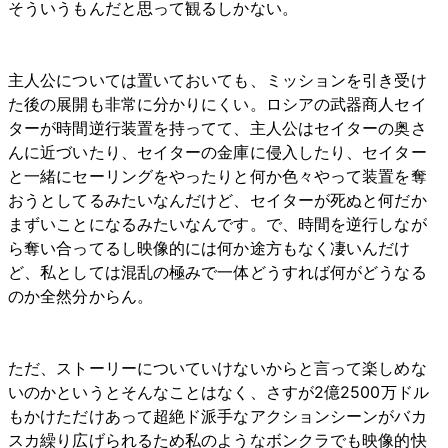
そういうもんだと思って観るしかない。
主人公については置いておいても、ミッションを引き受け
た後の展開も非常に分かりにくい。ロシアの武器商人セイ
ターが時間逆行装置を持ってて、主人公はセイターの奥さ
んに近づいたり、セイターの金庫に侵入したり、セイター
と一緒にセーリングをやったりと何か色々やって装置を奪
おうとしてるみたいなんだけど、セイターが死ぬと何だか
まずいことになるみたいなんです。で、時間を逆行しなが
ら奪い合ってるし映像的には何か途方もなく凄いんだけ
ど、私としては混乱の極みで一体どうすれば何がどうなる
のか全然分からん。
ただ、ストーリーについていけないからと言って楽しめな
いのかというとそんなことはなく、さすが2億2500万ドル
もかけただけあって超絶ド派手なアクションシーンがバカ
スカ繰り広げられるため私のようなボンクラでも映像的快