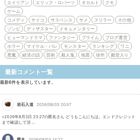
エイリアン
エリック・ロバーツ
オカルト
クモ
ゲーム
コメディ
サイコ
サスペンス
サメ
スリラー
その他
ゾンビ
ディザスター
ドキュメンタリー
ヒューマンドラマ
ファンタジー
プライム
ブログ運営
ホラー
マイケル・パレ
モンスター
ランキング
ワニ
悪魔
経済の話
芸術
殺人鬼
地震
珍作
殿堂入り
最新コメント一覧
最新6件を表示しています。
岩石入道
2026/08/03 20:57
>2026年8月3日 23:27の匿名さん どうもこんにちは。エンドクレジット
まで確認して頂 ...
匿名
2026/08/03 14:27