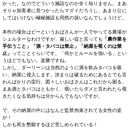
かった。なのでどういう施設なのか全く知りません。まあ
そりゃ加害者に見つかったらマズイだろうし、あまり公に
してはいけない極秘施設も同然の扱いなんでしょうけど。
本作の場合はビーというおばさんが一人でやってる農場が
シェルターなわけですが、厳しい掟と言っても
「農作業を
手伝うこと」「酒・タバコは禁止」「納屋を覗くのは禁
止」
ってことぐらいです。「何かとルールを強いる」とい
うほどでもない。楽勝ですね。
しかし、ダーリーンは当然のように酒を飲みタバコを吸
い、納屋に侵入します。決まりは破るためにあるとでも言
わんばかりの蛮行。図々しいおばさんはこれだから困る。
まあ酒とタバコはともかく、覗いたらダメと言われたら覗
きたくなる気持ちは分からんでもないですが。
で、その納屋の中にはなんと監禁拘束されてる女性の姿
が！
しかも死を懇願するほど苦しめられている！