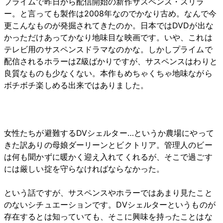
プライムで昨日から配信開始の新作サスペンス・スリラ
ー。と言っても製作は2008年なのでかなり古め。なんで今
更こんなものが発掘されてきたのか。日本ではDVDが出な
かっただけあってかなり地味目な映画です。いや、これは
テレビ用のサスペンスドラマなのかな。しかしプライムで
配信されるホラーはZ級ばかりですが、サスペンスはわりと
良質なものも少なくない。本作もめちゃくちゃ地味ながら
ボチボチ楽しめる出来ではありました。
女性たちが避難するDVシェルター…というか農場にやって
きた訳ありの母娘ダーリーンとビクトリア。管理人のビー
は何も聞かずに暖かく迎え入れてくれるが、そこで過ごす
には厳しい掟を守らなければならなかった。
という話ですが、サスペンスやホラーではあまり見たこと
のないシチュエーションです。DVシェルターというものが
存在するとは知っていても、そこに興味を持ったことはな