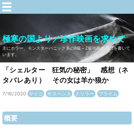
極寒の国より／珍作映画を求めて
主にホラー、モンスターパニック系のB級～Z級映画の感想を書いて
います。
「シェルター 狂気の秘密」 感想（ネ
タバレあり） その女は羊か狼か
7/16/2020
サイコ
サスペンス
スリラー
プライム
概要