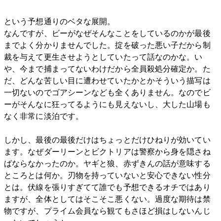
という予想通りのベタな展開。
なんですが、ビーがなぜそんなことをしているのかが最後
までよく分かりませんでした。掟を破った悪い子だから制
裁を与えて更生させようとしていたって話なのかな。い
や、今まで捕まってないわけだから全員殺処分確定か。た
だ、どんな苦しい目に遭わせていたかとかそういう描写は
一切ないのでゴアシーンなども全くありません。なのでビ
ーがそんなに狂ってるようにも見えないし、大した山場も
なく非常に淡泊です。
しかし、最後の最後だけはちょっとだけひねりが効いてい
ます。なぜダーリーンとビクトリアは警察から身を隠さね
ばならなかったのか。ヤギと狼、赤ずきんの話が意味する
ところとは何か。刃物を持っていないと安心できない性分
とは。伏線を張りすぎてて誰でも予想できるオチではあり
ますが、全体としてはそこそこ悪くない。過度な期待は禁
物ですが、プライム会員なら観てもさほど損はしないんじ