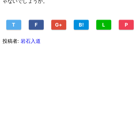
ゃないでしょうか。
T
F
G+
B!
L
P
投稿者:
岩石入道