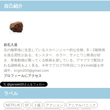
自己紹介
岩石入道
北の極寒地に生息しているスカベンジャー的な生物。B～Z級映画
を漁る習性がある。モンスター、ホラー、サメとワニ映画が好
き。草食動物が襲ってくる映画を探している。アマプラで配信さ
れる謎映画をよく見る。今年でブログ10年目につきkindle版を作
成中。krgm200@gmail.com
プロフィールにアクセス
ラベル
NETFLIX
SF
Ｚ級
アクション
アニマルパニック