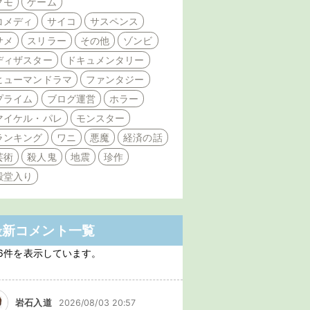
クモ
ゲーム
コメディ
サイコ
サスペンス
サメ
スリラー
その他
ゾンビ
ディザスター
ドキュメンタリー
ヒューマンドラマ
ファンタジー
プライム
ブログ運営
ホラー
マイケル・パレ
モンスター
ランキング
ワニ
悪魔
経済の話
芸術
殺人鬼
地震
珍作
殿堂入り
最新コメント一覧
6件を表示しています。
岩石入道
2026/08/03 20:57