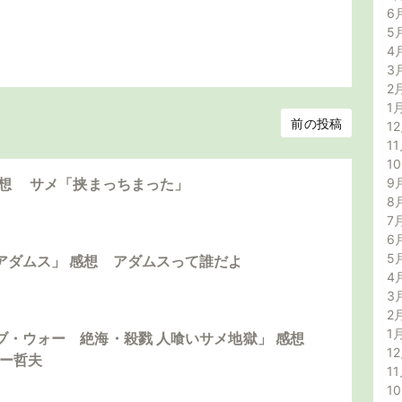
6
5
4
3
2
1
前の投稿
12
11
1
9
感想 サメ「挟まっちまった」
8
7
6
5
アダムス」 感想 アダムスって誰だよ
4
3
2
1
ブ・ウォー 絶海・殺戮 人喰いサメ地獄」 感想
12
ダー哲夫
11
1