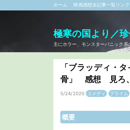
ホーム
映画感想全記事一覧リン
極寒の国より／珍
主にホラー、モンスターパニック系
「ブラッディ・タ
骨」 感想 見ろ
5/24/2020
コメディ
プライム
概要