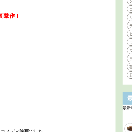
衝撃作！
最新
のコメディ映画でした。