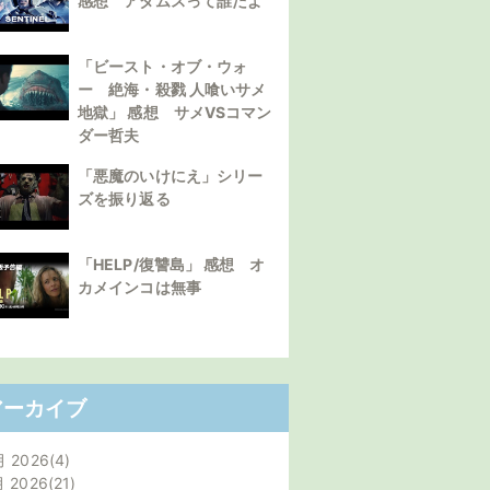
感想 アダムスって誰だよ
「ビースト・オブ・ウォ
ー 絶海・殺戮 人喰いサメ
地獄」 感想 サメVSコマン
ダー哲夫
「悪魔のいけにえ」シリー
ズを振り返る
「HELP/復讐島」 感想 オ
カメインコは無事
アーカイブ
月 2026
4
月 2026
21