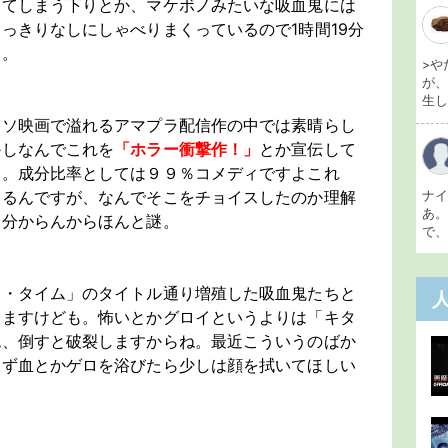
ってしまう下りとか、マケボノみたいな吸血鬼には
っきりなしにしゃべりまくっているので1時間19分
ん。
>や
が
生し 
クソ映画で溢れるアマプラ配信作の中では素晴らし
かしなんでこれを
「ホラー衝撃作！」
とか宣伝して
ん。成分比率としては９９％コメディですよこれ
あるんですが、なんでそこをチョイスしたのか理解
ナ
あ
も分からんからほんと謎。
で、
ィ・タイム」のタイトル通り増殖した吸血鬼たちと
いますけども。怖いとかグロイというよりは「キタ
鬼、倒すと破裂しますからね。最近こういうのばか
らず血とかゲロを浴びたら少しは顔を拭いてほしい