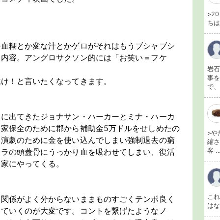
>2
ちは
の血糊とか変な汁とかゲロがそれはもうブシャブシ
い内容。アングロサクソン的には「お笑い＝フケ
岩石
事を
拭け！と言いたくなってきます。
で、
ラに出てきたジョナサン・ハーカーとミナ・ハーカ
家保全のために郡から補助金5万ドルをせしめたの
>や
い演劇のために金を使い込んでしまい強制退去の窮
縮さ
客 ..
ュラの頭蓋骨にうっかり血を吸わせてしまい、復活
ー家にやってくる。
こ
間関係がよく分からないままものすごくテンポ良く
は
いていくのが大変です。コントを繋げたようなノ