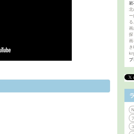
岩
北
ー
る
画
探
画
き
kr
プ
N