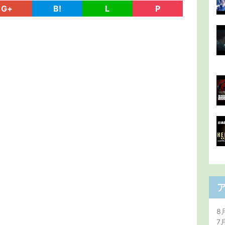
G+
B!
L
P
8
7