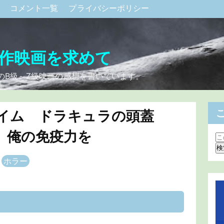
ク
コメント一覧
プライバシーポリシー
作映画を求めて
のB級～Z級映画の感想を書いています。
イム ドラキュラの頭蓋
、俺の免疫力を
ホラー