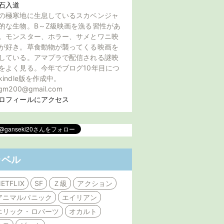
石入道
の極寒地に生息しているスカベンジャ
的な生物。B～Z級映画を漁る習性があ
。モンスター、ホラー、サメとワニ映
が好き。草食動物が襲ってくる映画を
している。アマプラで配信される謎映
をよく見る。今年でブログ10年目につ
kindle版を作成中。
gm200@gmail.com
ロフィールにアクセス
ラベル
ETFLIX
SF
Ｚ級
アクション
アニマルパニック
エイリアン
エリック・ロバーツ
オカルト