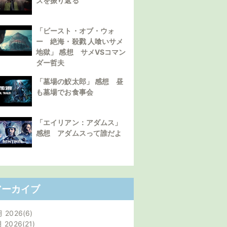
ズを振り返る
「ビースト・オブ・ウォ
ー 絶海・殺戮 人喰いサメ
地獄」 感想 サメVSコマン
ダー哲夫
「墓場の鮫太郎」 感想 昼
も墓場でお食事会
「エイリアン：アダムス」
感想 アダムスって誰だよ
アーカイブ
月 2026
6
月 2026
21