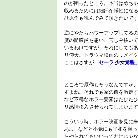
のが困ったところ。本当はめちゃ
収めるためには細部が犠牲にな
ひ原作も読んでみて頂きたいで
逆にやたらパワーアップしてる
度の髄膜炎を患い、苦しみ抜い
いるわけですが、それにしても
リ仰天。トラウマ映画のリメイ
ここはさすが「
セーラ 少女覚醒
ところで原作もそうなんですが
すよね。それでも家の前を激走
など不穏なホラー要素はたびた
リ感情移入させられてしまいま
こういう時、ホラー映画を見に
あ…」などと不覚にも平和を願
らやられてもいいってわけじゃ