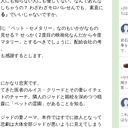
る人にも知らない人にも優しくない。なんであんな
しちゃうの？ わざわざモロバレせんでも、素直に
>2
ちは
ある」
でいいじゃないですか。
同じ「ペット・セメタリー」なのもいかがなもの
見せる？ せっかく2度目の映画化なんだから今度
岩石
セマタリー」とするべきでしょうに。配給会社の考
事を
あ。
で、
でも感謝するとします。
>や
説にかなり忠実です。
縮さ
客 ..
してきた医者のルイス・クリードとその妻レイチェ
ットのチャーチ。隣人のジャドと親睦を深めつつ穏
の森に「ペットの霊園」があることを知る。
こ
、ジャドの妻ノーマ。本作ではすでに故人となって
は
の悲劇は大体全部ジャドが悪いように見えてしまう