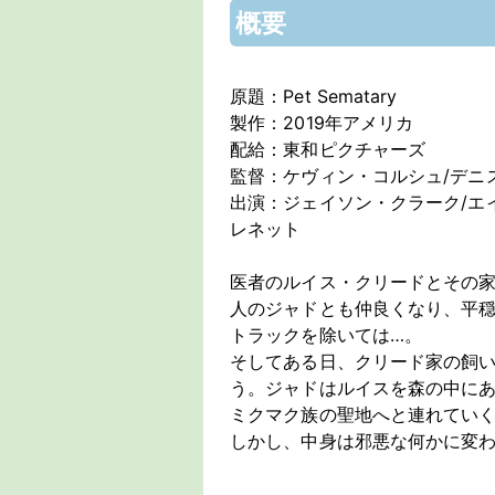
概要
原題：Pet Sematary
製作：2019年アメリカ
配給：東和ピクチャーズ
監督：ケヴィン・コルシュ/デニ
出演：ジェイソン・クラーク/エ
レネット
医者のルイス・クリードとその
人のジャドとも仲良くなり、平
トラックを除いては…。
そしてある日、クリード家の飼
う。ジャドはルイスを森の中に
ミクマク族の聖地へと連れてい
しかし、中身は邪悪な何かに変わ