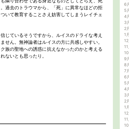
つも隣り合わせである身近なものとしてとらえ、死
6
ス。過去のトラウマから、「死」に異常なほどの拒
5
について教育することさえ妨害してしまうレイチェ
4
3
2
1
を信じているそうですから、ルイスのドライな考え
12
れません。無神論者はルイスの方に共感しやすい。
11
マク族の聖地への誘惑に抗えなかったのかと考える
1
しれないとも思ったり。
9
8
7
6
5
4
3
2
1
12
11
1