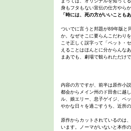
まっては、オリジナルを知って
身もフタもない宣伝の仕方やらか
「時には、死の方がいいことも
ついでに言うと邦題が89年版と
か。なぜそこに要らんこだわりを
こそ正しく誤字って「ペット・
えることはほんとに分からんな
まあでも、劇場で観られただけ
内容の方ですが、前半は原作小
都会からメイン州のド田舎に越
ル、娘エリー、息子ゲイジ、ペ
やかな日々を過ごすうち、近所
原作からカットされているのは
います。ノーマがいないと本作