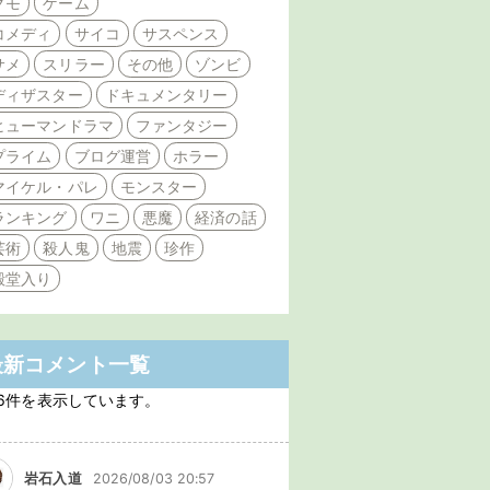
クモ
ゲーム
コメディ
サイコ
サスペンス
サメ
スリラー
その他
ゾンビ
ディザスター
ドキュメンタリー
ヒューマンドラマ
ファンタジー
プライム
ブログ運営
ホラー
マイケル・パレ
モンスター
ランキング
ワニ
悪魔
経済の話
芸術
殺人鬼
地震
珍作
殿堂入り
最新コメント一覧
6件を表示しています。
岩石入道
2026/08/03 20:57