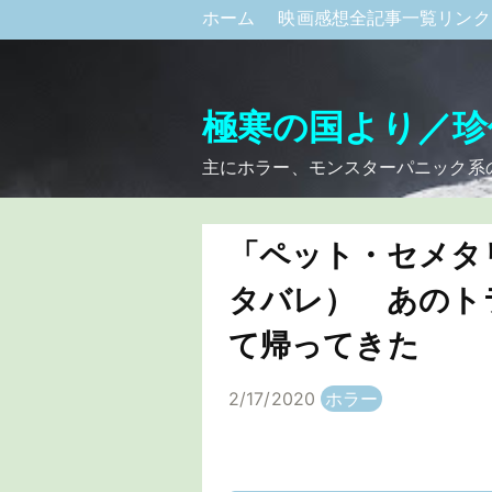
ホーム
映画感想全記事一覧リン
極寒の国より／珍
主にホラー、モンスターパニック系
「ペット・セメタリ
タバレ） あのト
て帰ってきた
2/17/2020
ホラー