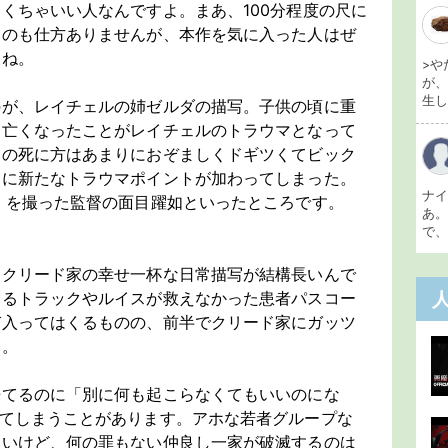
くちゃいい人なんですよ。まあ、100分程度の尺に
るのも仕方ありませんが、本作を気に入った人はぜ
すね。
>や
が
生し 
のが、レイチェルの姉ゼルダの描写。子供の頃に重
て亡くなったことがレイチェルのトラウマとなって
あの死に方はあまりにおぞましくドギツくてビック
クに新たなトラウマポイントが加わってしまった。
ナ
」を撮った監督の面目躍如といったところです。
あ
で、
、クリード家の幸せ一杯な日常描写が結構長いんで
するトラックやルイスが救えなかった患者パスコー
び入ってはくるものの、前半でクリード家にガッツ
す。
来てるのに「別に何も起こらなくてもいいのにな
ってしまうことがあります。アホな若者グループな
ないけど、何の罪もない仲良し一家が破滅するのは