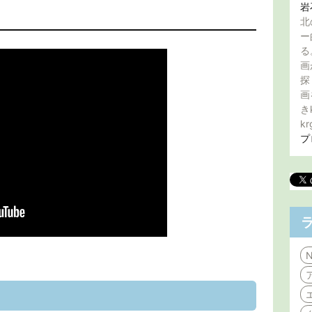
岩
北
ー
る
画
探
画
き
kr
プ
N