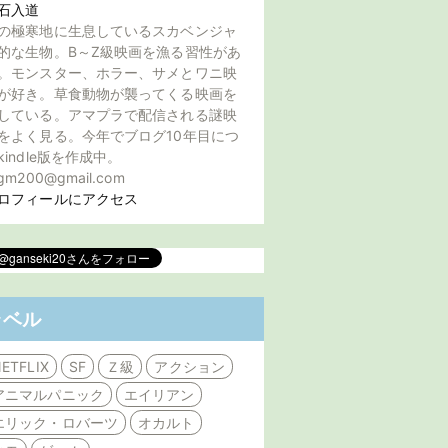
石入道
の極寒地に生息しているスカベンジャ
的な生物。B～Z級映画を漁る習性があ
。モンスター、ホラー、サメとワニ映
が好き。草食動物が襲ってくる映画を
している。アマプラで配信される謎映
をよく見る。今年でブログ10年目につ
kindle版を作成中。
gm200@gmail.com
ロフィールにアクセス
ラベル
ETFLIX
SF
Ｚ級
アクション
アニマルパニック
エイリアン
エリック・ロバーツ
オカルト