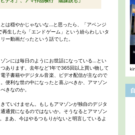
・ビデオ」、アマ作品横行 陰謀説も」
説とは穏やかじゃないな…と思ったら、「アベンジ
で再生したら「エンドゲーム」という紛らわしいタ
タリー動画だったという話でした。
マゾンには毎日のようにお世話になっている…とい
つあります。去年など1年で365回以上買い物して
k
、電子書籍やデジタル音楽、ビデオ配信が主なので
い。便利な世の中になったと喜ぶべきか、アマゾン
すべきなのか。
生きていけません。もしもアマゾンが独自のデジタ
共通通貨になるのではないか。そうなるとアマゾン
…。まあ、今はやるつもりがないと明言しているよ