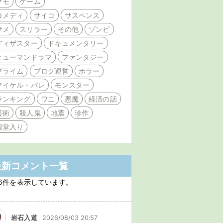
クモ
ゲーム
コメディ
サイコ
サスペンス
サメ
スリラー
その他
ゾンビ
ディザスター
ドキュメンタリー
ヒューマンドラマ
ファンタジー
プライム
ブログ運営
ホラー
マイケル・パレ
モンスター
ランキング
ワニ
悪魔
経済の話
芸術
殺人鬼
地震
珍作
殿堂入り
最新コメント一覧
6件を表示しています。
岩石入道
2026/08/03 20:57