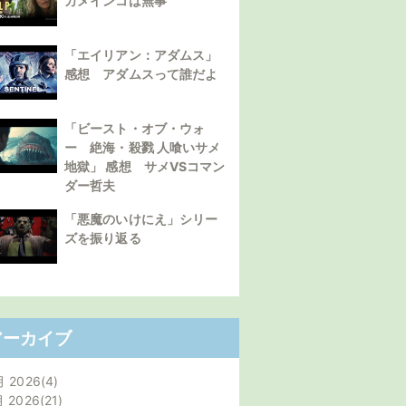
カメインコは無事
「エイリアン：アダムス」
感想 アダムスって誰だよ
「ビースト・オブ・ウォ
ー 絶海・殺戮 人喰いサメ
地獄」 感想 サメVSコマン
ダー哲夫
「悪魔のいけにえ」シリー
ズを振り返る
アーカイブ
月 2026
4
月 2026
21