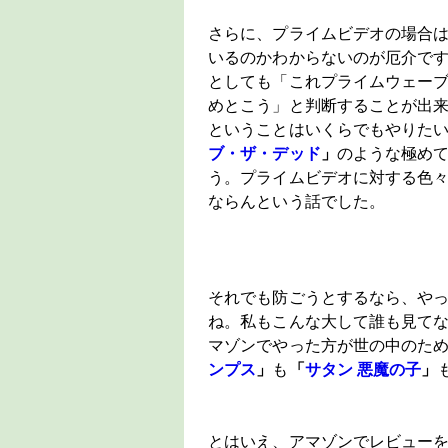
さらに、プライムビデオの場合
いるのかわからないのが厄介で
としても「これプライムウェー
めとこう」と判断することが出
ということはいくらでもやりた
ブ・ザ・デッド
」
のような極め
う。プライムビデオに対する色
ならんという話でした。
それでも防ごうとするなら、や
ね。私もこんな大して誰も見て
マゾンでやった方が世の中のた
ンプス
」
も
「
サタン 悪魔の子
」
とはいえ、アマゾンでレビュー