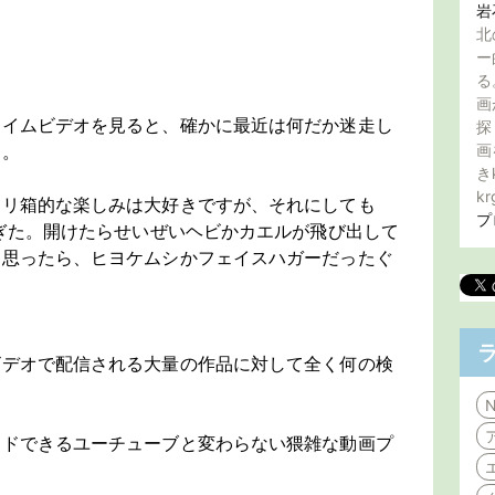
岩
北
ー
る
画
ライムビデオを見ると、確かに最近は何だか迷走し
探
す。
画
き
kr
クリ箱的な楽しみは大好きですが、それにしても
プ
ぎた。開けたらせいぜいヘビかカエルが飛び出して
と思ったら、ヒヨケムシかフェイスハガーだったぐ
。
ビデオで配信される大量の作品に対して全く何の検
N
ードできるユーチューブと変わらない猥雑な動画プ