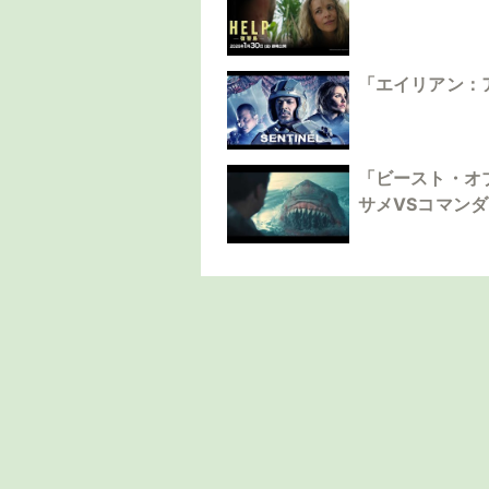
「エイリアン：
「ビースト・オ
サメVSコマン