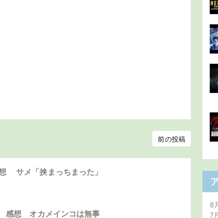
前の投稿
感想 サメ「挟まっちまった」
8
島」 感想 オカメインコは無事
7