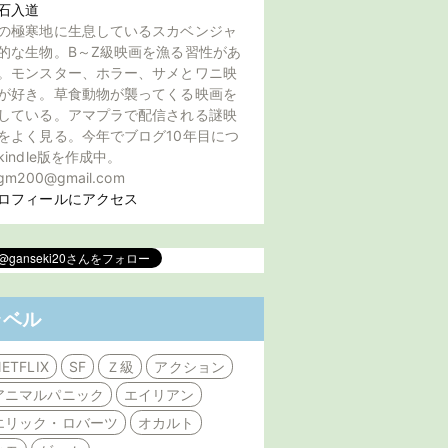
石入道
の極寒地に生息しているスカベンジャ
的な生物。B～Z級映画を漁る習性があ
。モンスター、ホラー、サメとワニ映
が好き。草食動物が襲ってくる映画を
している。アマプラで配信される謎映
をよく見る。今年でブログ10年目につ
kindle版を作成中。
gm200@gmail.com
ロフィールにアクセス
ラベル
ETFLIX
SF
Ｚ級
アクション
アニマルパニック
エイリアン
エリック・ロバーツ
オカルト