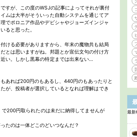
ですが、この度のWSJの記事によってそれが裏付
ライムは大半がそういった自動システムを通じてア
道理でポロニア作品やデビシャやジョーズインジャ
ていると思った。
を付ける必要がありますから、年末の魔物共も結局
業だとは思いますがね。邦題とか宣伝文句の付け方
て近い。しかし黒幕の特定までは出来ない…
もあれば200円のもあるし、440円のもあったりと
したが、投稿者が選択しているとなれば理解はでき
」
で200円取られたのは未だに納得してませんが
最新
がったのは一体どこのどいつなんだ？