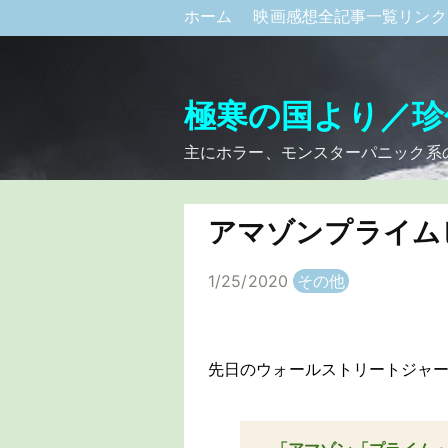
ホーム
映画感想全記事一覧リン
極寒の国より／珍
主にホラー、モンスターパニック系
アマゾンプライム
1/25/2020
その他
先日のウォールストリートジャ