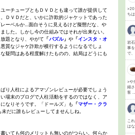
>2
はユーチューブともＤＶＤとも違って誰が提供して
ちは
す。ＤＶＤだと、いかに詐欺的ジャケットであった
ブレーベルか…面白そうに見えるけど擬態だな、や
来ました。しかし今の仕組みではそれが出来ない。
い放題となり、やがて
「
パズル
」
や
「
インスタ・オ
岩石
て悪質なジャケ詐欺が横行するようになるでしょ
事を
々な疑問はある程度解けたものの、結局はどうにも
で、
>や
縮さ
っぱり人柱によるアマゾンレビューが必要でしょう
客 ..
ない場末のブログで人柱活動をするのではなく、ア
めになりそうです。「ドールズ」も
「
マザー・クラ
も未だに誰もレビューしてませんしね。
こ
は
を書いても何のメリットも無いのがつらい。何らか