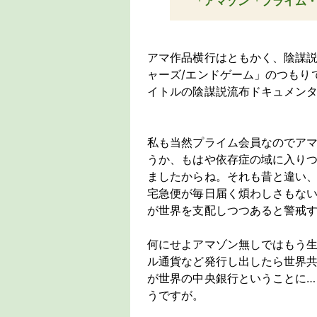
「アマゾン「プライム
アマ作品横行はともかく、陰謀
ャーズ/エンドゲーム」のつもり
イトルの陰謀説流布ドキュメン
私も当然プライム会員なのでア
うか、もはや依存症の域に入りつ
ましたからね。それも昔と違い
宅急便が毎日届く煩わしさもな
が世界を支配しつつあると警戒
何にせよアマゾン無しではもう
ル通貨など発行し出したら世界
が世界の中央銀行ということに
うですが。