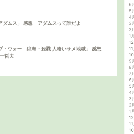
6
5
4
アダムス」 感想 アダムスって誰だよ
3
2
1
12
11
ブ・ウォー 絶海・殺戮 人喰いサメ地獄」 感想
1
ダー哲夫
9
8
7
6
5
4
3
2
1
12
11
1