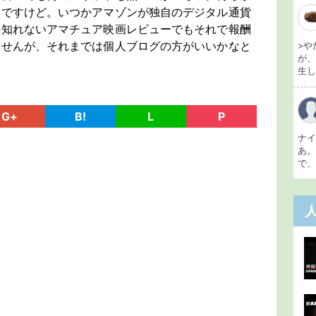
んですけど。いつかアマゾンが独自のデジタル通貨
の知れないアマチュア映画レビューでもそれで報酬
ませんが、それまでは個人ブログの方がいいかなと
>や
が
生し 
G+
B!
L
P
ナ
あ
で、