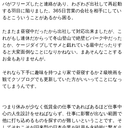
バがフリーズしたと連絡があり、わざわざ出社して再起動
する羽目に陥りました。365日営業の会社を相手にしてい
るとこういうことがあるから困る。
たまたま昼寝中だったから出社して対応出来ましたが、こ
れがもし連休だからって冬山登山で絶壁ビバーク中だった
とか、ケージダイブしてサメと戯れている最中だったりす
ると大変面倒なことになりかねない。まあそんなことする
お金もありませんが。
それなら下手に趣味を持つより家で昼寝するかＺ級映画を
観てクソブログでも更新していた方がいいってことになっ
てしまうんです。
つまり休みが少なく低賃金の仕事であればあるほど仕事中
心の人生設計をせねばならず、仕事に影響が出ない範囲で
他に打ち込めるものを探すのが難しいということです。そ
してそれこそが旧来型の日本企業が社員を永続的に繫ぎ止