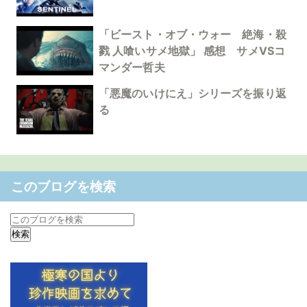
「ビースト・オブ・ウォー 絶海・殺
戮 人喰いサメ地獄」 感想 サメVSコ
マンダー哲夫
「悪魔のいけにえ」シリーズを振り返
る
このブログを検索