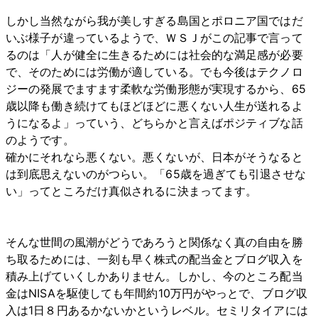
しかし当然ながら我が美しすぎる島国とポロニア国ではだ
いぶ様子が違っているようで、ＷＳＪがこの記事で言って
るのは「人が健全に生きるためには社会的な満足感が必要
で、そのためには労働が適している。でも今後はテクノロ
ジーの発展でますます柔軟な労働形態が実現するから、65
歳以降も働き続けてもほどほどに悪くない人生が送れるよ
うになるよ」っていう、どちらかと言えばポジティブな話
のようです。
確かにそれなら悪くない。悪くないが、日本がそうなると
は到底思えないのがつらい。「65歳を過ぎても引退させな
い」ってところだけ真似されるに決まってます。
そんな世間の風潮がどうであろうと関係なく真の自由を勝
ち取るためには、一刻も早く株式の配当金とブログ収入を
積み上げていくしかありません。しかし、今のところ配当
金はNISAを駆使しても年間約10万円がやっとで、ブログ収
入は1日８円あるかないかというレベル。セミリタイアには