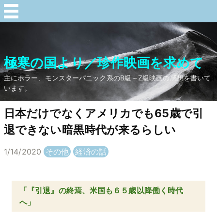
極寒の国より／珍作映画を求めて
主にホラー、モンスターパニック系のB級～Z級映画の感想を書いて
います。
日本だけでなくアメリカでも65歳で引
退できない暗黒時代が来るらしい
1/14/2020
その他
経済の話
「『引退』の終焉、米国も６５歳以降働く時代
へ」