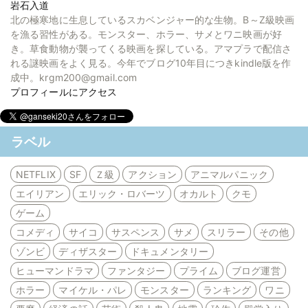
岩石入道
北の極寒地に生息しているスカベンジャー的な生物。B～Z級映画
を漁る習性がある。モンスター、ホラー、サメとワニ映画が好
き。草食動物が襲ってくる映画を探している。アマプラで配信さ
れる謎映画をよく見る。今年でブログ10年目につきkindle版を作
成中。krgm200@gmail.com
プロフィールにアクセス
ラベル
NETFLIX
SF
Ｚ級
アクション
アニマルパニック
エイリアン
エリック・ロバーツ
オカルト
クモ
ゲーム
コメディ
サイコ
サスペンス
サメ
スリラー
その他
ゾンビ
ディザスター
ドキュメンタリー
ヒューマンドラマ
ファンタジー
プライム
ブログ運営
ホラー
マイケル・パレ
モンスター
ランキング
ワニ