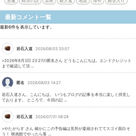
悪魔
経済の話
芸術
殺人鬼
地震
珍作
殿堂入り
最新コメント一覧
最新6件を表示しています。
岩石入道
2026/08/03 20:57
>2026年8月3日 23:27の匿名さん どうもこんにちは。エンドクレジット
まで確認して頂 ...
匿名
2026/08/03 14:27
岩石入道さん、こんにちは。 いつもブログの記事を本当に楽しく拝見し
ております。 ところで、今回の記 ...
岩石入道
2026/07/31 08:28
>やたがらす さん 確かにこの予告編は見所が凝縮されててスゴイ面白そ
う！ 映画館でやったら客 ...