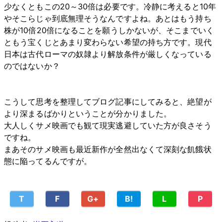
少なくともこの20～30倍は必要です。冷静に考えると10年
やそこらじゃ到底無理そうなんですよね。あとはもう持ち
株が10倍20倍になることを願うしかないが、そこまでいく
ともう宝くじとあまり変わらない希望の持ち方です。現代
日本は古代ローマの奴隷より解放条件が厳しくなっている
のではないか？
こうして思考を整理してブログ記事にしてみると、絶望が
より深まるばかりということが分かりました。
大人しくサメ映画でも観て現実逃避していた方が良さそう
ですね。
まあそのサメ映画も最近新作が全然出なくて深刻な飢餓状
態に陥ってるんですが。
T
F
G+
B!
L
P