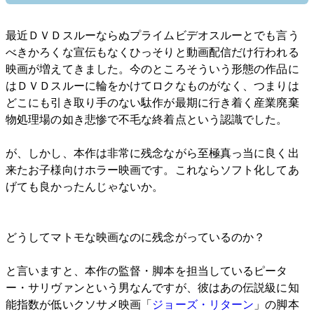
最近ＤＶＤスルーならぬプライムビデオスルーとでも言う
べきかろくな宣伝もなくひっそりと動画配信だけ行われる
映画が増えてきました。今のところそういう形態の作品に
はＤＶＤスルーに輪をかけてロクなものがなく、つまりは
どこにも引き取り手のない駄作が最期に行き着く産業廃棄
物処理場の如き悲惨で不毛な終着点という認識でした。
が、しかし、本作は非常に残念ながら至極真っ当に良く出
来たお子様向けホラー映画です。これならソフト化してあ
げても良かったんじゃないか。
どうしてマトモな映画なのに残念がっているのか？
と言いますと、本作の監督・脚本を担当しているピータ
ー・サリヴァンという男なんですが、彼はあの伝説級に知
能指数が低いクソサメ映画「
ジョーズ・リターン
」の脚本