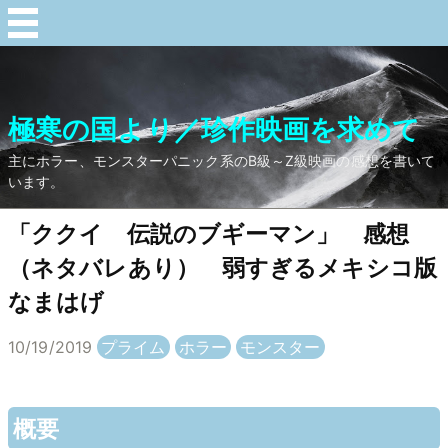
極寒の国より／珍作映画を求めて
主にホラー、モンスターパニック系のB級～Z級映画の感想を書いて
います。
「ククイ 伝説のブギーマン」 感想
（ネタバレあり） 弱すぎるメキシコ版
なまはげ
10/19/2019
プライム
ホラー
モンスター
概要