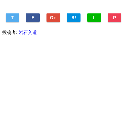
T
F
G+
B!
L
P
投稿者:
岩石入道