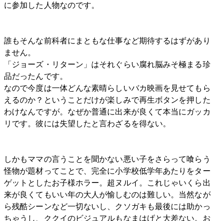
に参加した人物なのです。
誰もそんな前科者にまともな仕事など期待するはずがあり
ません。
「ジョーズ・リターン」はそれぐらい腐れ脳みそ極まる珍
品だったんです。
なので今度は一体どんな素晴らしいバカ映画を見せてもら
えるのか？ということだけが楽しみで再生ボタンを押した
わけなんですが。なぜか普通に出来が良くて本当にガッカ
リです。彼には失望したと言わざるを得ない。
しかもママの言うことを聞かない悪い子をさらって喰らう
怪物が題材ってことで、完全に小学校低学年あたりをター
ゲットとしたお子様ホラー。超ヌルイ。これじゃいくら出
来が良くてもいい年の大人が愉しむのは難しい。当然なが
ら残酷シーンなど一切ないし、クソガキも最後には助かっ
ちゃうし、ククイのビジュアルもなまはげと大差ない。お