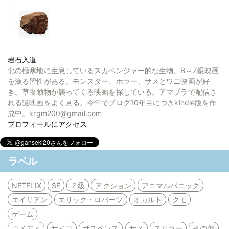
岩石入道
北の極寒地に生息しているスカベンジャー的な生物。B～Z級映画
を漁る習性がある。モンスター、ホラー、サメとワニ映画が好
き。草食動物が襲ってくる映画を探している。アマプラで配信さ
れる謎映画をよく見る。今年でブログ10年目につきkindle版を作
成中。krgm200@gmail.com
プロフィールにアクセス
ラベル
NETFLIX
SF
Ｚ級
アクション
アニマルパニック
エイリアン
エリック・ロバーツ
オカルト
クモ
ゲーム
コメディ
サイコ
サスペンス
サメ
スリラー
その他