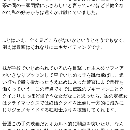
茶の間の一家団欒にふさわしいと言っていいほどド健全な
ので私の好みからは遠くかけ離れていました。
…とはいえ、全く見どころがないかというとそうでもなく、
例えば冒頭はそれなりにエキサイティングです。
妹が学校でいじめられているのを目撃した主人公ソフィア
がいきなりプッツンして車でいじめっ子を跳ね飛ばし、追
い打ちで殴り掛かったうえ止めに入った警官にまで暴行を
働くっていう。この時点ですでに伝説のブギーマンことク
クイよりよっぽど強そうな女だな…と思ったら、案の定彼女
はクライマックスでは終始ククイを圧倒し一方的に踏みに
じりジェノサイドする狂戦士ぶりを披露してくれます。
普通この手の映画だとオカルト的に弱点を突いたり、なん