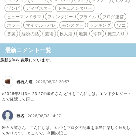
ゾンビ
ディザスター
ドキュメンタリー
ヒューマンドラマ
ファンタジー
プライム
ブログ運営
ホラー
マイケル・パレ
モンスター
ランキング
ワニ
悪魔
経済の話
芸術
殺人鬼
地震
珍作
殿堂入り
最新コメント一覧
最新6件を表示しています。
岩石入道
2026/08/03 20:57
>2026年8月3日 23:27の匿名さん どうもこんにちは。エンドクレジット
まで確認して頂 ...
匿名
2026/08/03 14:27
岩石入道さん、こんにちは。 いつもブログの記事を本当に楽しく拝見し
ております。 ところで、今回の記 ...