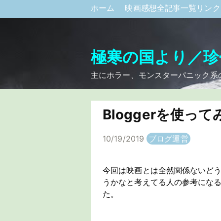
ホーム
映画感想全記事一覧リン
極寒の国より／珍
主にホラー、モンスターパニック系
Bloggerを使っ
10/19/2019
ブログ運営
今回は映画とは全然関係ないどうで
うかなと考えてる人の参考にな
た。