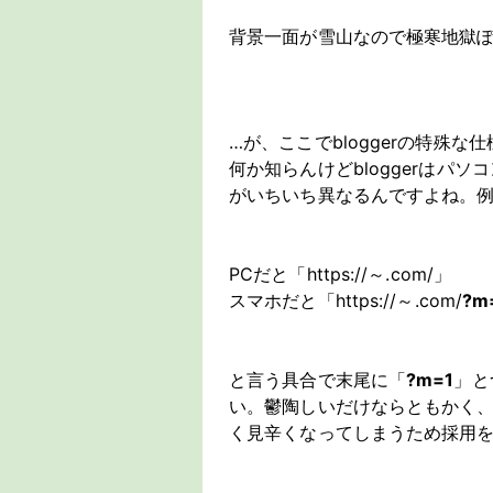
背景一面が雪山なので極寒地獄
…が、ここでbloggerの特殊な
何か知らんけどbloggerはパ
がいちいち異なるんですよね。
PCだと「https://～.com/」
スマホだと「https://～.com/
?m
と言う具合で末尾に「
?m=1
」と
い。鬱陶しいだけならともかく
く見辛くなってしまうため採用