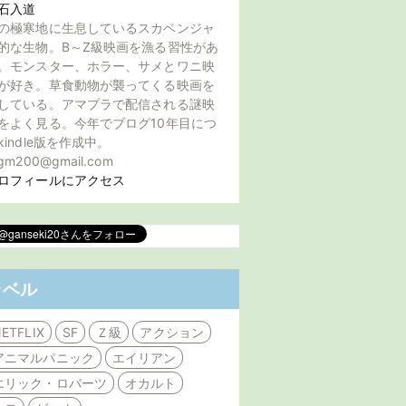
石入道
の極寒地に生息しているスカベンジャ
的な生物。B～Z級映画を漁る習性があ
。モンスター、ホラー、サメとワニ映
が好き。草食動物が襲ってくる映画を
している。アマプラで配信される謎映
をよく見る。今年でブログ10年目につ
kindle版を作成中。
gm200@gmail.com
ロフィールにアクセス
ラベル
ETFLIX
SF
Ｚ級
アクション
アニマルパニック
エイリアン
エリック・ロバーツ
オカルト