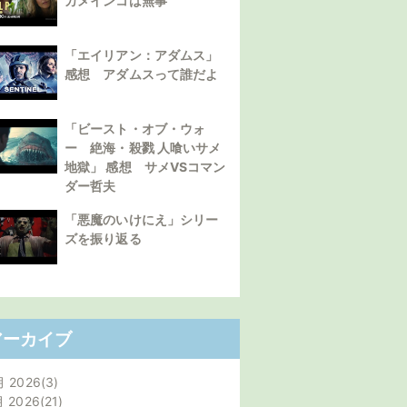
カメインコは無事
「エイリアン：アダムス」
感想 アダムスって誰だよ
「ビースト・オブ・ウォ
ー 絶海・殺戮 人喰いサメ
地獄」 感想 サメVSコマン
ダー哲夫
「悪魔のいけにえ」シリー
ズを振り返る
アーカイブ
月 2026
3
月 2026
21