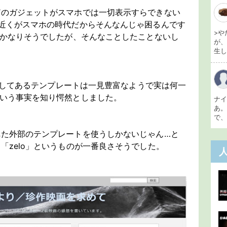
どのガジェットがスマホでは一切表示すらできない
近くがスマホの時代だからそんなんじゃ困るんです
>や
とかなりそうでしたが、そんなことしたことないし
が
生し 
用意してあるテンプレートは一見豊富なようで実は何一
という事実を知り愕然としました。
ナ
あ
で、
れた外部のテンプレートを使うしかないじゃん…と
「zelo」というものが一番良さそうでした。