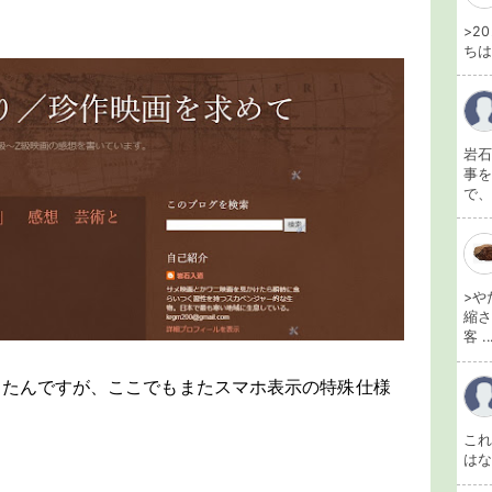
>2
ちは
岩石
事を
で、
>や
縮さ
客 ..
ったんですが、ここでもまたスマホ表示の特殊仕様
こ
は