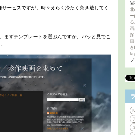
岩
の各種サービスですが、時々えらく冷たく突き放してく
北
ー
る
画
探
た後、まずテンプレートを選ぶんですが、パッと見でこ
画
よ。
き
kr
プ
N