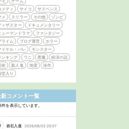
クモ
ゲーム
コメディ
サイコ
サスペンス
サメ
スリラー
その他
ゾンビ
ディザスター
ドキュメンタリー
ヒューマンドラマ
ファンタジー
プライム
ブログ運営
ホラー
マイケル・パレ
モンスター
ランキング
ワニ
悪魔
経済の話
芸術
殺人鬼
地震
珍作
殿堂入り
最新コメント一覧
6件を表示しています。
岩石入道
2026/08/03 20:57