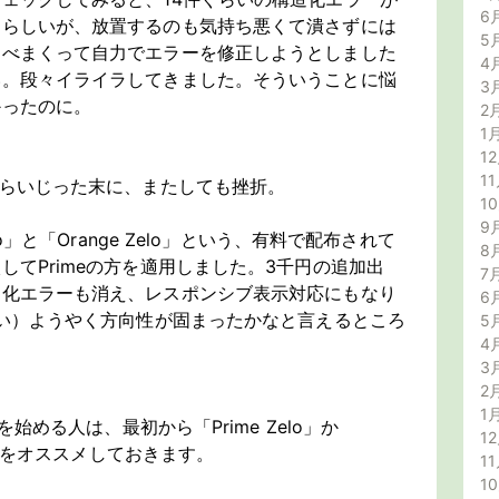
6
ーらしいが、放置するのも気持ち悪くて潰さずには
5
調べまくって自力でエラーを修正しようとしました
4
い。段々イライラしてきました。そういうことに悩
3
かったのに。
2
1
12
11
がらいじった末に、またしても挫折。
1
9
lo」と「Orange Zelo」という、有料で配布されて
8
てPrimeの方を適用しました。3千円の追加出
7
造化エラーも消え、レスポンシブ表示対応にもなり
6
ない）ようやく方向性が固まったかなと言えるところ
5
4
3
2
1
を始める人は、最初から「Prime Zelo」か
12
ることをオススメしておきます。
11
1