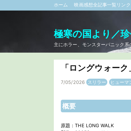
ホーム
映画感想全記事一覧リン
極寒の国より／珍
主にホラー、モンスターパニック系
「ロングウォーク
7/05/2026
スリラー
ヒューマ
概要
原題：THE LONG WALK