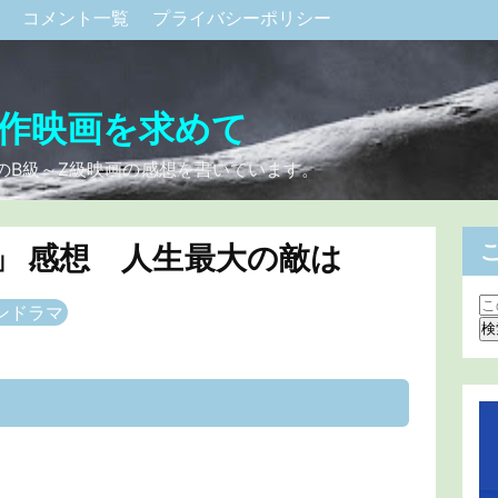
ク
コメント一覧
プライバシーポリシー
作映画を求めて
のB級～Z級映画の感想を書いています。
」 感想 人生最大の敵は
ンドラマ