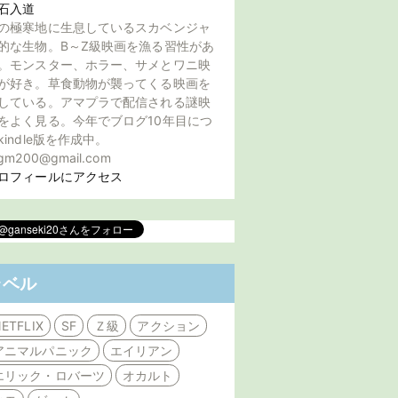
石入道
の極寒地に生息しているスカベンジャ
的な生物。B～Z級映画を漁る習性があ
。モンスター、ホラー、サメとワニ映
が好き。草食動物が襲ってくる映画を
している。アマプラで配信される謎映
をよく見る。今年でブログ10年目につ
kindle版を作成中。
gm200@gmail.com
ロフィールにアクセス
ラベル
ETFLIX
SF
Ｚ級
アクション
アニマルパニック
エイリアン
エリック・ロバーツ
オカルト