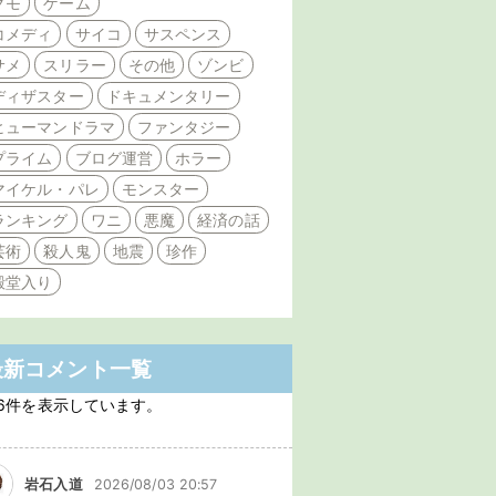
クモ
ゲーム
コメディ
サイコ
サスペンス
サメ
スリラー
その他
ゾンビ
ディザスター
ドキュメンタリー
ヒューマンドラマ
ファンタジー
プライム
ブログ運営
ホラー
マイケル・パレ
モンスター
ランキング
ワニ
悪魔
経済の話
芸術
殺人鬼
地震
珍作
殿堂入り
最新コメント一覧
6件を表示しています。
岩石入道
2026/08/03 20:57