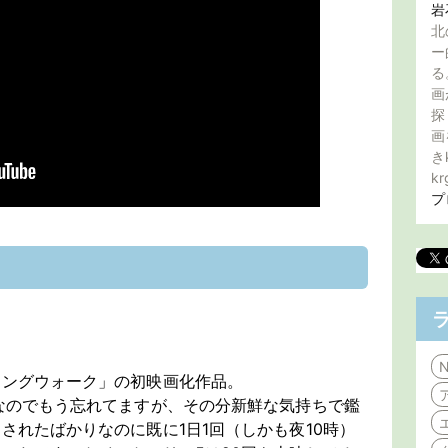
岩
北
ー
る
画
探
画
き
kr
プ
N
ロングウォーク」の初映画化作品。
なのでもう忘れてますが、その分新鮮な気持ちで鑑
されたばかりなのに既に1日1回（しかも夜10時）