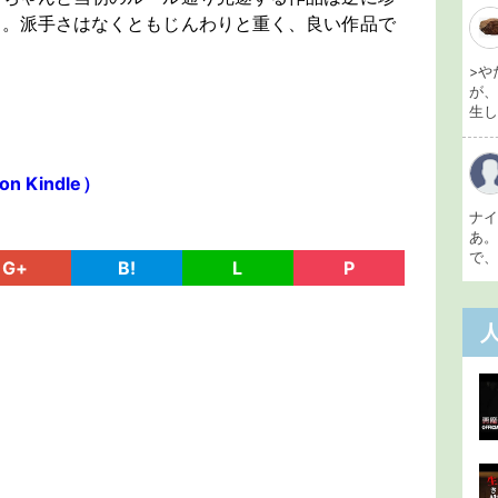
す。派手さはなくともじんわりと重く、良い作品で
>や
が
生し 
 Kindle）
ナ
あ
で、
G+
B!
L
P