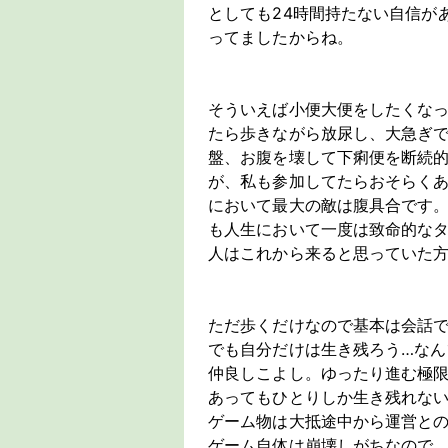
としても24時間持たない自信が
ってましたからね。
そういえば小便大便をしたくなっ
たら歩きながら放尿し、大急ぎ
盤、お腹を壊して下痢便を断続
が、私も参加してたらおそらく
において最大の敵は腹具合です
も人生において一度は致命的な
人はこれから来ると思っていた
ただ歩くだけなので基本は会話
でも自分だけは生き残ろう…な
仲良しこよし。ゆったり進む極
あってもひとりしか生き残れな
ゲーム物は大抵途中から運営と
ゲーム自体は崩壊しがちなので