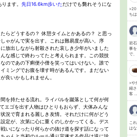
あります。
先日16.6km歩いた
だけでも斃れそうにな
>2
ちは
たらどうするの？ 休憩タイムとかあるの？ と思っ
でしゃがんで実を出す。これは難易度が高い。序
岩石
的に放出しながら射殺された哀しき少年がいました
事を
で、
あんな感じで終わってたと考えられます。この競技
。なのであの下痢便小僧を笑ってはいけない。誰で
タイミングでお腹を壊す時があるんです。まだない
方が良いかもしれません。
>や
縮さ
客 ..
で間を持たせる流れ。ライバルを蹴落として何が何
んてエゴを出す人物はひとりもおらず、大体みんな
限状況で育まれる麗しき友情。それだけに何がどう
い設定が、次第に心に重くのしかかってくる。デス
こ
の戦いになったり何らかの抜け道を探す話になって
は
、ちゃんと当初のルール通り完遂する作品は逆に珍