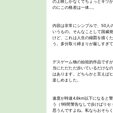
の上映しかなくてちょっとキツか
のにこの格差は一体…。
内容は非常にシンプルで、50人
いうもの。そんなことして国威
けど、これは人生の縮図を描く
う。多分取り締まりが厳しすぎ
デスゲーム物の始祖的作品です
当にただただ歩いているだけな
はあります。どちらかと言えば
楽しめました。
速度が時速4.8km以下になる
う（1時間警告なしで歩けばリセッ
思うんですよね。私ならおそらく