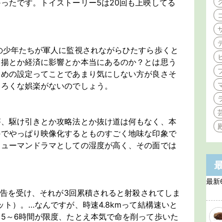
ったです。トイストーリー5は20回も上映してる
の少年たちが軍人に監視されながらひたすら歩くと
発揚とか経済に影響とか本当にあるのか？とは思う
ための設定ってことであまり気にしない方が良さそ
てろくな娯楽がないのでしょう。
が、駆け引きとか攻略法とか抜け道は何もなく、本
のでやっぱり映像化するとものすごく地味な印象で
ヒューマンドラマとしての湿度が高く、その面では
最新
と警告を受け、それが3回累積されると射殺されてしま
ト）。…なんですが、時速4.8kmって結構速いと
5～6時間が限度、たとえ本気で命を削って歩いた