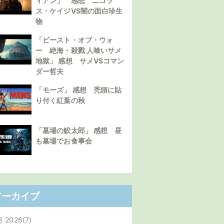
ィアン」 感想 ニコラ
ス・ケイジVS闇の面白珍生
物
「ビースト・オブ・ウォ
ー 絶海・殺戮 人喰いサメ
地獄」 感想 サメVSコマン
ダー哲夫
「モーズ」 感想 禿頭に貼
り付く紅葉の秋
「墓場の鮫太郎」 感想 昼
も墓場でお食事会
アーカイブ
月 2026
7