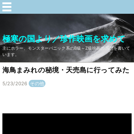
極寒の国より／珍作映画を求めて
主にホラー、モンスターパニック系のB級～Z級映画の感想を書いて
います。
海鳥まみれの秘境・天売島に行ってみた
5/23/2026
その他