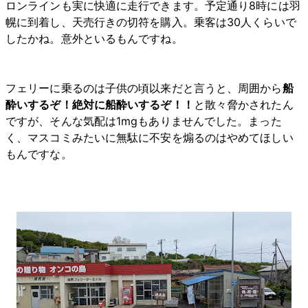
ロンラインも実に快適に走行できます。予定通り8時には羽
幌に到着し、天売行きの切符を購入。乗客は30人くらいで
したかね。意外といるもんですね。
フェリーに乗るのは子供の頃以来だと言うと、周囲から
船
酔いするぞ！絶対に船酔いするぞ！！
と散々脅かされたん
ですが、そんな気配は1mgもありませんでした。まった
く、マスコミみたいに無駄に不安を煽るのはやめてほしい
もんですな。