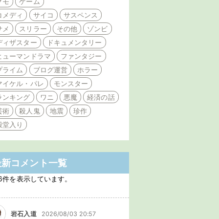
クモ
ゲーム
コメディ
サイコ
サスペンス
サメ
スリラー
その他
ゾンビ
ディザスター
ドキュメンタリー
ヒューマンドラマ
ファンタジー
プライム
ブログ運営
ホラー
マイケル・パレ
モンスター
ランキング
ワニ
悪魔
経済の話
芸術
殺人鬼
地震
珍作
殿堂入り
最新コメント一覧
6件を表示しています。
岩石入道
2026/08/03 20:57