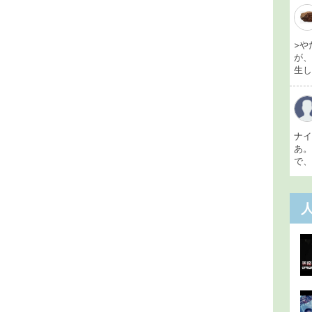
>や
が
生し 
ナ
あ
で、