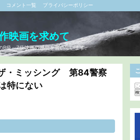
ク
コメント一覧
プライバシーポリシー
作映画を求めて
のB級～Z級映画の感想を書いています。
ザ・ミッシング 第84警察
りは特にない