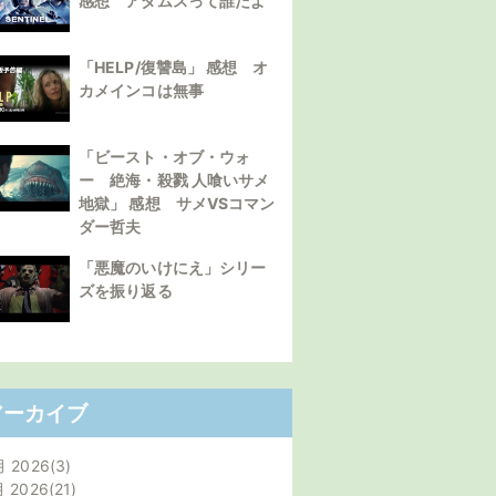
感想 アダムスって誰だよ
「HELP/復讐島」 感想 オ
カメインコは無事
「ビースト・オブ・ウォ
ー 絶海・殺戮 人喰いサメ
地獄」 感想 サメVSコマン
ダー哲夫
「悪魔のいけにえ」シリー
ズを振り返る
アーカイブ
月 2026
3
月 2026
21