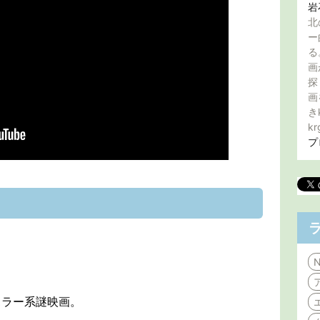
岩
北
ー
る
画
探
画
き
kr
プ
N
ホラー系謎映画。