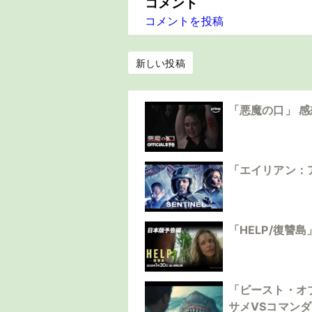
コメント
コメントを投稿
新しい投稿
「悪魔の口」 
「エイリアン：
「HELP/復讐
「ビースト・オ
サメVSコマン