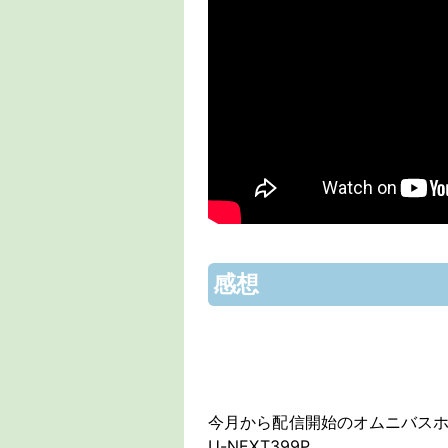
感想
今月から配信開始のオムニバス
U-NEXT399P。