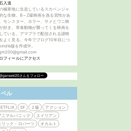
石入道
の極寒地に生息しているスカベンジャ
的な生物。B～Z級映画を漁る習性があ
。モンスター、ホラー、サメとワニ映
が好き。草食動物が襲ってくる映画を
している。アマプラで配信される謎映
をよく見る。今年でブログ10年目につ
kindle版を作成中。
gm200@gmail.com
ロフィールにアクセス
ラベル
ETFLIX
SF
Ｚ級
アクション
アニマルパニック
エイリアン
エリック・ロバーツ
オカルト