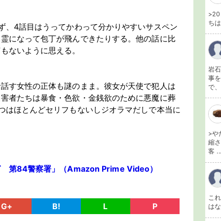
>2
ちは
ず、4話目はうってかわって分かりやすいサスペン
幽霊になって包丁が飛んできたりする。他の話に比
何もないように思える。
岩石
事を
で話す女性の正体も謎のまま。彼女が天使で犯人は
で、
被害者たちは暴食・色欲・金銭欲のために悪魔に葬
つはほとんどセリフもないしジオラマだしで本当に
>や
縮さ
客 ..
4警察署」（Amazon Prime Video）
こ
G+
B!
L
P
は