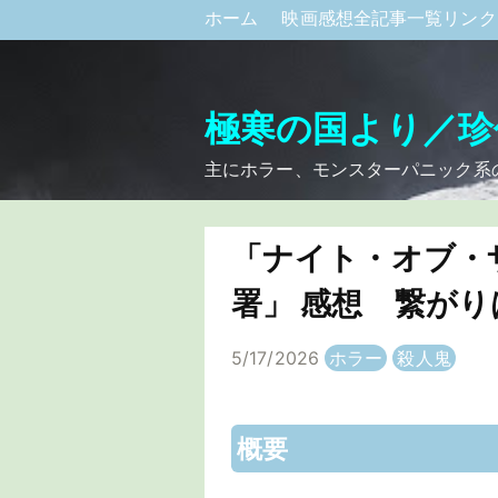
ホーム
映画感想全記事一覧リン
極寒の国より／珍
主にホラー、モンスターパニック系
「ナイト・オブ・
署」 感想 繋が
5/17/2026
ホラー
殺人鬼
概要