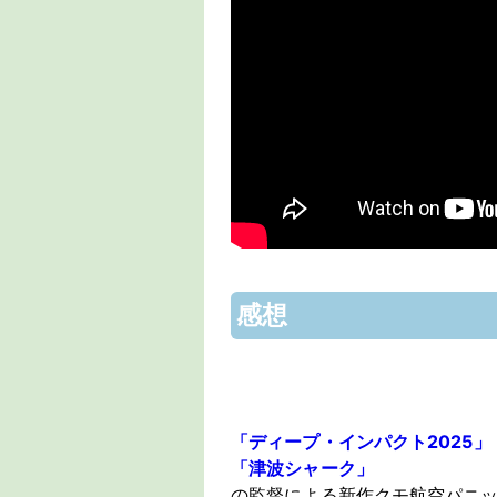
感想
「ディープ・インパクト2025」
「津波シャーク」
の監督による新作クモ航空パニ