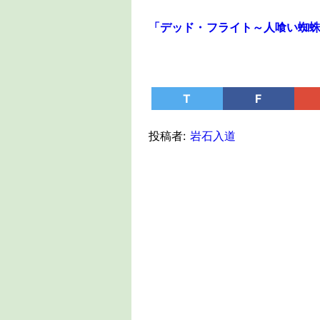
「デッド・フライト～人喰い蜘蛛の巣～
T
F
投稿者:
岩石入道