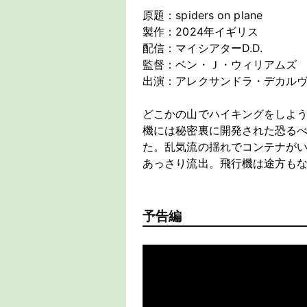
原題：spiders on plane
製作：2024年イギリス
配信：マイシアターD.D.
監督：ベン・Ｊ・ウィリアムズ
出演：アレクサンドラ・デカルヴ
どこかの山でハイキングをしよ
機には秘密裏に開発された恐る
た。乱気流の揺れでコンテナが
あっさり流出。飛行機は途方もな
予告編