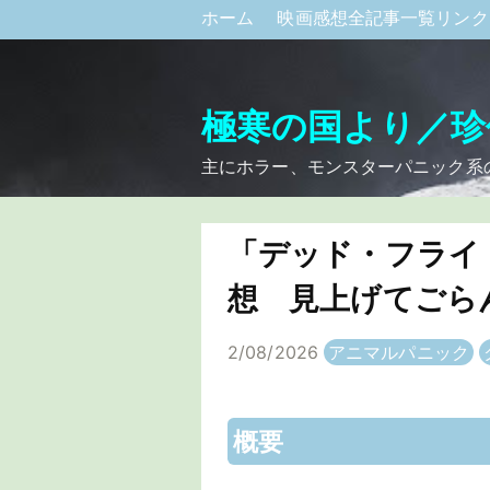
ホーム
映画感想全記事一覧リン
極寒の国より／珍
主にホラー、モンスターパニック系
「デッド・フライ
想 見上げてごら
2/08/2026
アニマルパニック
概要