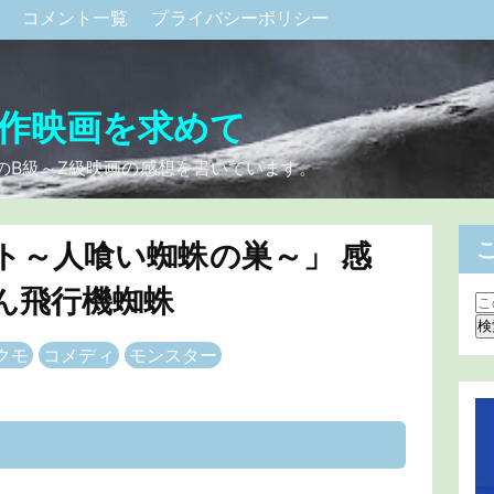
ク
コメント一覧
プライバシーポリシー
作映画を求めて
のB級～Z級映画の感想を書いています。
ト～人喰い蜘蛛の巣～」 感
ん飛行機蜘蛛
クモ
コメディ
モンスター