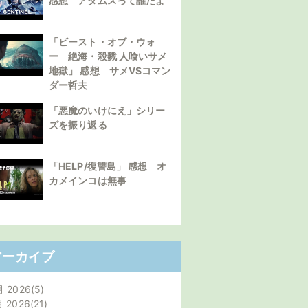
感想 アダムスって誰だよ
「ビースト・オブ・ウォ
ー 絶海・殺戮 人喰いサメ
地獄」 感想 サメVSコマン
ダー哲夫
「悪魔のいけにえ」シリー
ズを振り返る
「HELP/復讐島」 感想 オ
カメインコは無事
アーカイブ
月 2026
5
月 2026
21