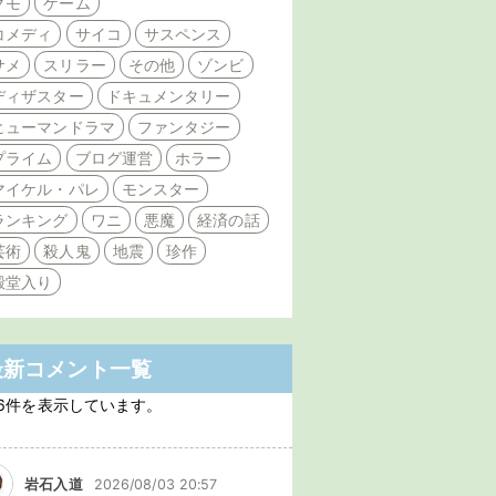
クモ
ゲーム
コメディ
サイコ
サスペンス
サメ
スリラー
その他
ゾンビ
ディザスター
ドキュメンタリー
ヒューマンドラマ
ファンタジー
プライム
ブログ運営
ホラー
マイケル・パレ
モンスター
ランキング
ワニ
悪魔
経済の話
芸術
殺人鬼
地震
珍作
殿堂入り
最新コメント一覧
6件を表示しています。
岩石入道
2026/08/03 20:57