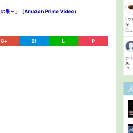
」（Amazon Prime Video）
>や
が
生し 
G+
B!
L
P
ナ
あ
で、