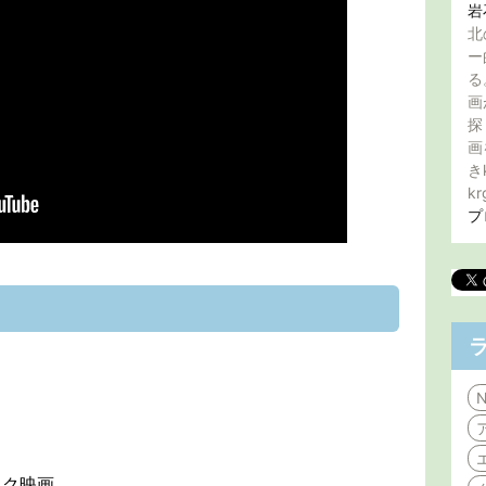
岩
北
ー
る
画
探
画
き
kr
プ
N
ック映画。