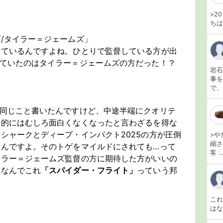
>2
ちは
/タイラー＝ジェームズ」
っているんですよね。ひとりで監督している方が出
っていたのはタイラー＝ジェームズの方だった！？
岩石
事を
で、
同じこと書いたんですけど、中途半端にクオリテ
ア的にはむしろ面白くなくなったと言わざるを得な
シャークとディープ・インパクト2025の方が圧倒
>や
縮さ
たんですよ。そのトゲをマイルドにされても…って
客 ..
イラー＝ジェームズ監督の方に期待した方がいいの
、なんでこれ
「スパイダー・フライト」
っていう邦
こ
は