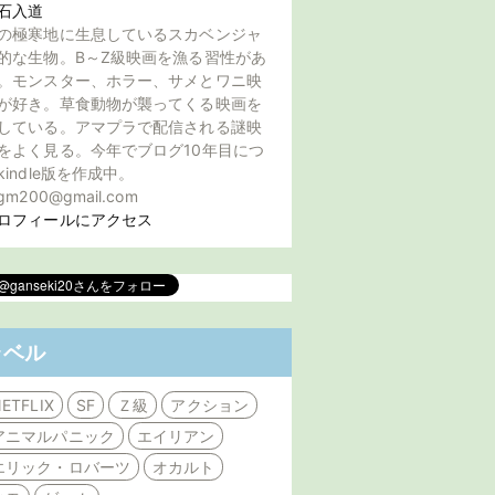
石入道
の極寒地に生息しているスカベンジャ
的な生物。B～Z級映画を漁る習性があ
。モンスター、ホラー、サメとワニ映
が好き。草食動物が襲ってくる映画を
している。アマプラで配信される謎映
をよく見る。今年でブログ10年目につ
kindle版を作成中。
gm200@gmail.com
ロフィールにアクセス
ラベル
ETFLIX
SF
Ｚ級
アクション
アニマルパニック
エイリアン
エリック・ロバーツ
オカルト