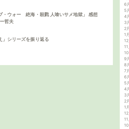
6
5
ブ・ウォー 絶海・殺戮 人喰いサメ地獄」 感想
4
ダー哲夫
3
2
1
え」シリーズを振り返る
12
11
1
9
8
7
6
5
4
3
2
1
12
11
1