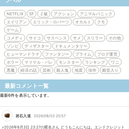
ラベル
NETFLIX
SF
Ｚ級
アクション
アニマルパニック
エイリアン
エリック・ロバーツ
オカルト
クモ
ゲーム
コメディ
サイコ
サスペンス
サメ
スリラー
その他
ゾンビ
ディザスター
ドキュメンタリー
ヒューマンドラマ
ファンタジー
プライム
ブログ運営
ホラー
マイケル・パレ
モンスター
ランキング
ワニ
悪魔
経済の話
芸術
殺人鬼
地震
珍作
殿堂入り
最新コメント一覧
最新6件を表示しています。
岩石入道
2026/08/03 20:57
>2026年8月3日 23:27の匿名さん どうもこんにちは。エンドクレジット