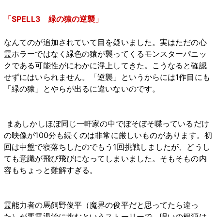
「SPELL3 緑の猿の逆襲」
なんてのが追加されていて目を疑いました。実はただの心
霊ホラーではなく緑色の猿が襲ってくるモンスターパニッ
クである可能性がにわかに浮上してきた。こうなると確認
せずにはいられません。「逆襲」というからには1作目にも
「緑の猿」とやらが出るに違いないのです。
まあしかしほぼ同じ一軒家の中でぼそぼそ喋っているだけ
の映像が100分も続くのは非常に厳しいものがあります。初
回は中盤で寝落ちしたのでもう1回挑戦しましたが、どうし
ても意識が飛び飛びになってしまいました。そもそもの内
容もちょっと難解すぎる。
霊能力者の馬飼野俊平（魔界の俊平だと思ってたら違っ
た）が悪霊退治に挑むというストーリーで、呪いの根源は