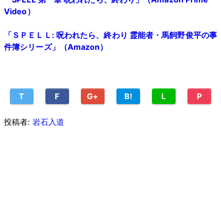
Video）
「ＳＰＥＬＬ: 呪われたら、終わり 霊能者・馬飼野俊平の事
件簿シリーズ」（Amazon）
T
F
G+
B!
L
P
投稿者:
岩石入道