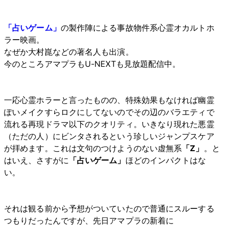
「占いゲーム」
の製作陣による事故物件系心霊オカルトホ
ラー映画。
なぜか大村崑などの著名人も出演。
今のところアマプラもU-NEXTも見放題配信中。
一応心霊ホラーと言ったものの、特殊効果もなければ幽霊
ぽいメイクすらロクにしてないのでその辺のバラエティで
流れる再現ドラマ以下のクオリティ。いきなり現れた悪霊
（ただの人）にビンタされるという珍しいジャンプスケア
が拝めます。これは文句のつけようのない虚無系
「Z」
。と
はいえ、さすがに
「占いゲーム」
ほどのインパクトはな
い。
それは観る前から予想がついていたので普通にスルーする
つもりだったんですが、先日アマプラの新着に