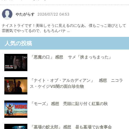
やたがらす
2026/07/22 04:53
ナイストライです！美味しそうに見えるのになあ。僕もごっこ遊びとして
雰囲気でやってるので、もちろんバナ ...
人気の投稿
「悪魔の口」 感想 サメ「挟まっちまった」
「ナイト・オブ・アルカディアン」 感想 ニコラ
ス・ケイジVS闇の面白珍生物
「モーズ」 感想 禿頭に貼り付く紅葉の秋
「墓場の鮫太郎」 感想 昼も墓場でお食事会