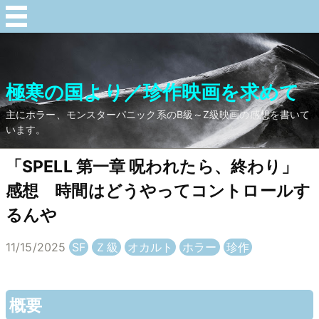
極寒の国より／珍作映画を求めて
主にホラー、モンスターパニック系のB級～Z級映画の感想を書いて
います。
「SPELL 第一章 呪われたら、終わり」
感想 時間はどうやってコントロールす
るんや
11/15/2025
SF
Ｚ級
オカルト
ホラー
珍作
概要