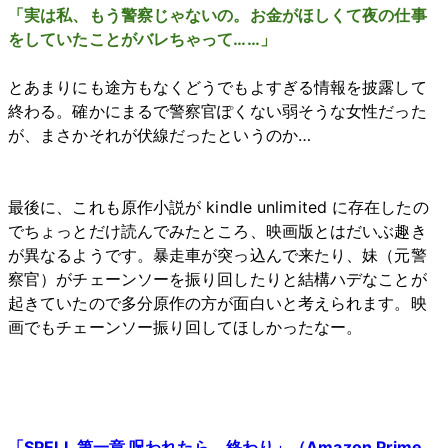
「実は私、もう警察じゃないの。お金がほしくて夜の仕事
をしていたことがバレちゃって……」
とあまりにも途方もなくどうでもよすぎる情報を披露して
終わる。確かにまるで警察官ぽくない弱そうな女性だった
が、まさかそれが伏線だったというのか…
最後に、これも原作小説が kindle unlimited に存在したの
でちょっとだけ読んでみたところ、映画版とはだいぶ趣き
が異なるようです。暴走車が突っ込んで来たり、妹（元警
察官）がチェーンソーを振り回したりと結構ハデなことが
起きていたので多分原作の方が面白いと考えられます。映
画でもチェーンソー振り回してほしかったなー。
「SPELL 第一章 呪われたら、終わり」（Amazon Prime