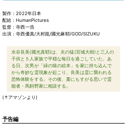
製作：2022年日本
配給：HumanPictures
監督：寺西一浩
出演：寺西優真/大村崑/國光麻耶/GOD/SIZUKU
水谷良美(國光真耶)は、夫の猛(宮城大樹)と三人の
子供と５人家族で平穏な毎日を過ごしていた。あ
る日、次男が「緑の猿の絵本」を家に持ち込んで
から奇妙な霊現象が起こり、良美は霊に襲われる
恐怖体験をする。その後、藁にもすがる思いで霊
能者・馬飼野家に相談する。
(↑アマゾンより)
予告編