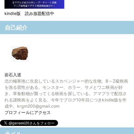
kindle版 読み放題配信中
自己紹介
岩石入道
北の極寒地に生息しているスカベンジャー的な生物。B～Z級映画
を漁る習性がある。モンスター、ホラー、サメとワニ映画が好
き。草食動物が襲ってくる映画を探している。アマプラで配信さ
れる謎映画をよく見る。今年でブログ10年目につきkindle版を作
成中。krgm200@gmail.com
プロフィールにアクセス