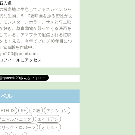
石入道
の極寒地に生息しているスカベンジャ
的な生物。B～Z級映画を漁る習性があ
。モンスター、ホラー、サメとワニ映
が好き。草食動物が襲ってくる映画を
している。アマプラで配信される謎映
をよく見る。今年でブログ10年目につ
kindle版を作成中。
gm200@gmail.com
ロフィールにアクセス
ラベル
ETFLIX
SF
Ｚ級
アクション
アニマルパニック
エイリアン
エリック・ロバーツ
オカルト