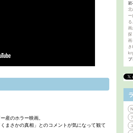
岩
北
ー
る
画
探
画
き
kr
プ
N
ギー産のホラー映画。
驚くまさかの真相」とのコメントが気になって観て