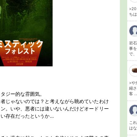
>2
ちは
岩石
事を
で、
>や
縮さ
ンタジー的な雰囲気。
客 ..
悪者じゃないのでは？と考えながら眺めていたわけ
イン。いや、悪者には違いないんだけどオードリー
い存在だったというか…
こ
は