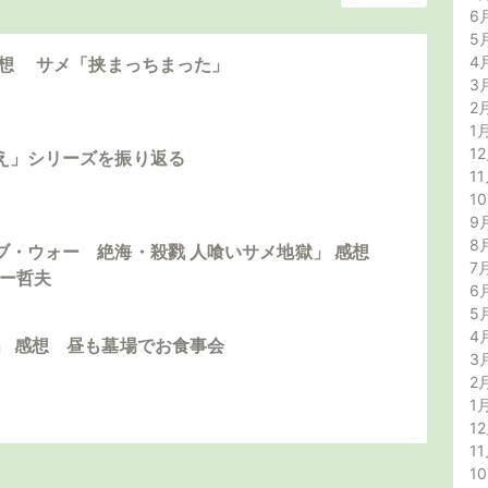
6
5
4
感想 サメ「挟まっちまった」
3
2
1
12
え」シリーズを振り返る
11
1
9
8
ブ・ウォー 絶海・殺戮 人喰いサメ地獄」 感想
7
ダー哲夫
6
5
4
」 感想 昼も墓場でお食事会
3
2
1
12
11
1