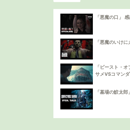
「悪魔の口」 
「悪魔のいけに
「ビースト・オ
サメVSコマン
「墓場の鮫太郎