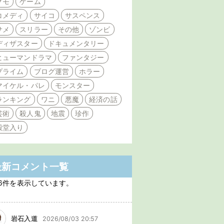
クモ
ゲーム
コメディ
サイコ
サスペンス
サメ
スリラー
その他
ゾンビ
ディザスター
ドキュメンタリー
ヒューマンドラマ
ファンタジー
プライム
ブログ運営
ホラー
マイケル・パレ
モンスター
ランキング
ワニ
悪魔
経済の話
芸術
殺人鬼
地震
珍作
殿堂入り
最新コメント一覧
6件を表示しています。
岩石入道
2026/08/03 20:57