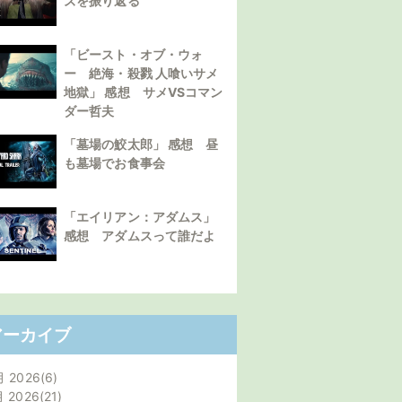
ズを振り返る
「ビースト・オブ・ウォ
ー 絶海・殺戮 人喰いサメ
地獄」 感想 サメVSコマン
ダー哲夫
「墓場の鮫太郎」 感想 昼
も墓場でお食事会
「エイリアン：アダムス」
感想 アダムスって誰だよ
アーカイブ
月 2026
6
月 2026
21