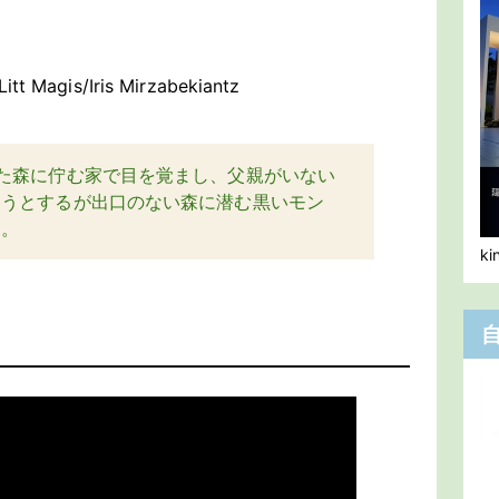
tt Magis/Iris Mirzabekiantz
た森に佇む家で目を覚まし、父親がいない
ろうとするが出口のない森に潜む黒いモン
う。
k