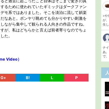
見ると過去に起こったこと自体はそこまで驚きの真
決するために使われていたギミックはダークファン
ンデモ系ではありました。そこを淡泊に流して娯楽
>や
画だなあと。ボンヤリ眺めても分かりやすい刺激を
が
察しながら集中して観られる人向きの作品ですね。
生し 
ですが、私はどちらかと言えば前者寄りなのでちょ
ました。
ナ
あ
で、
e Video）
G+
B!
L
P