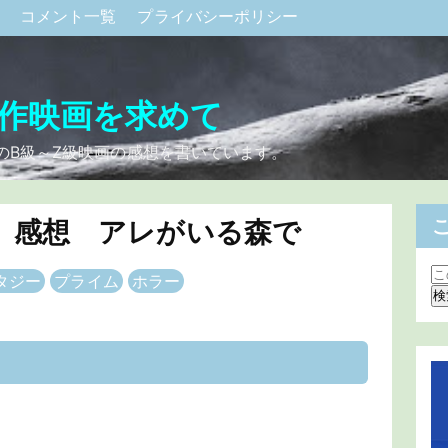
ク
コメント一覧
プライバシーポリシー
作映画を求めて
のB級～Z級映画の感想を書いています。
 感想 アレがいる森で
タジー
プライム
ホラー