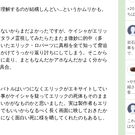
を理解するのが結構しんどい…というかムリかも。
>2
ちは
くないからまだよかったですが。ケイシャがエリッ
デタラメ霊視してみたらたまたま微妙に的中（多
岩石
ていたエリック・ロバーツに真相を全て知って脅迫
事を
れかけてうっかり返り討ちにしてしまう。そこから
で、
作に走り、まともなんだかアホなんだかよく分から
具合。
>や
縮さ
のバトルはいつになくエリックがエキサイトしてい
客 ..
刑事がケイシャを疑ってエリックの死体もそのまま
はいかがなものかと思いました。実は製作者もエリ
体でもいいからなるべく長く画面に映しておきたか
つになく面白い死に様を晒してくれたのもあるし、
こ
は