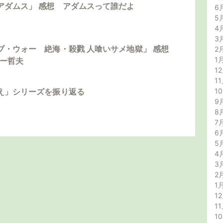
アダムス」 感想 アダムスって誰だよ
6
5
4
3
ブ・ウォー 絶海・殺戮 人喰いサメ地獄」 感想
2
1
ダー哲夫
12
11
1
え」シリーズを振り返る
9
8
7
6
5
4
3
2
1
12
11
1