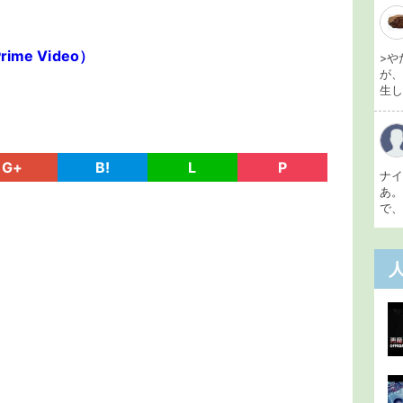
me Video）
>や
が
生し 
G+
B!
L
P
ナ
あ
で、