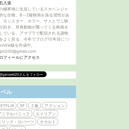
石入道
の極寒地に生息しているスカベンジャ
的な生物。B～Z級映画を漁る習性があ
。モンスター、ホラー、サメとワニ映
が好き。草食動物が襲ってくる映画を
している。アマプラで配信される謎映
をよく見る。今年でブログ10年目につ
kindle版を作成中。
gm200@gmail.com
ロフィールにアクセス
ラベル
ETFLIX
SF
Ｚ級
アクション
アニマルパニック
エイリアン
エリック・ロバーツ
オカルト