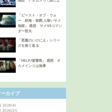
感想 アダムスって誰だよ
「ビースト・オブ・ウォ
ー 絶海・殺戮 人喰いサメ
地獄」 感想 サメVSコマン
ダー哲夫
「悪魔のいけにえ」シリー
ズを振り返る
「HELP/復讐島」 感想 オ
カメインコは無事
アーカイブ
月 2026
4
月 2026
21