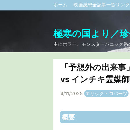
ホーム
映画感想全記事一覧リン
極寒の国より／珍
主にホラー、モンスターパニック系
「予想外の出来事
vs インチキ霊媒師
4/11/2025
エリック・ロバーツ
概要