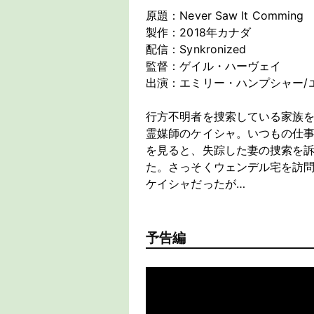
原題：Never Saw It Comming
製作：2018年カナダ
配信：Synkronized
監督：ゲイル・ハーヴェイ
出演：エミリー・ハンプシャー/
行方不明者を捜索している家族
霊媒師のケイシャ。いつもの仕
を見ると、失踪した妻の捜索を
た。さっそくウェンデル宅を訪
ケイシャだったが…
予告編