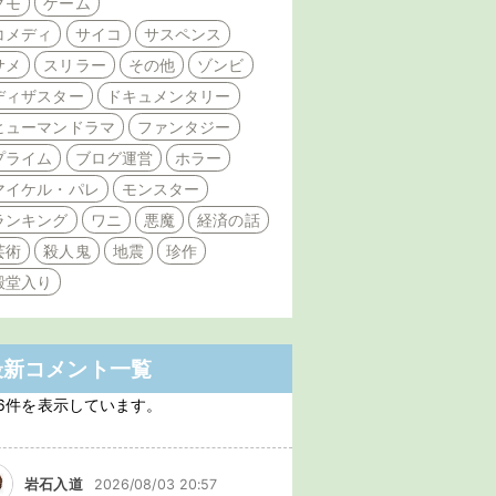
クモ
ゲーム
コメディ
サイコ
サスペンス
サメ
スリラー
その他
ゾンビ
ディザスター
ドキュメンタリー
ヒューマンドラマ
ファンタジー
プライム
ブログ運営
ホラー
マイケル・パレ
モンスター
ランキング
ワニ
悪魔
経済の話
芸術
殺人鬼
地震
珍作
殿堂入り
最新コメント一覧
6件を表示しています。
岩石入道
2026/08/03 20:57