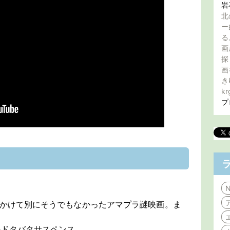
岩
北
ー
る
画
探
画
き
kr
プ
N
せかけて別にそうでもなかったアマプラ謎映画。ま
のドタバタサスペンス。