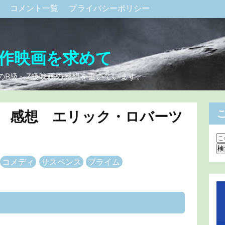
ク
コメント一覧
プライバシーポリシー
作映画を求めて
のB級～Z級映画の感想を書いています。
」 感想 エリック・ロバーツ
コメディ
サスペンス
プライム