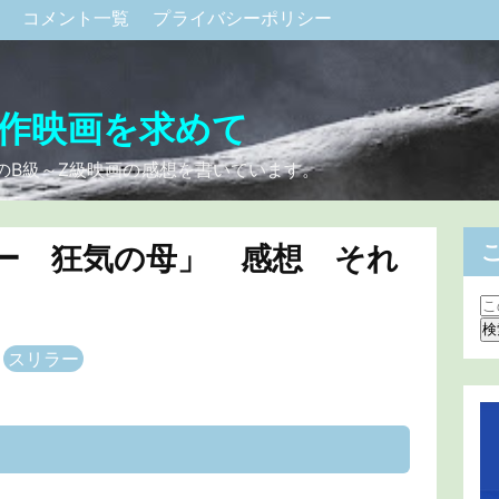
ク
コメント一覧
プライバシーポリシー
作映画を求めて
のB級～Z級映画の感想を書いています。
ー 狂気の母」 感想 それ
スリラー