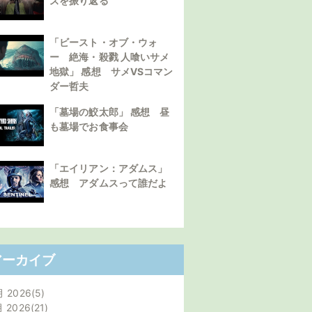
ズを振り返る
「ビースト・オブ・ウォ
ー 絶海・殺戮 人喰いサメ
地獄」 感想 サメVSコマン
ダー哲夫
「墓場の鮫太郎」 感想 昼
も墓場でお食事会
「エイリアン：アダムス」
感想 アダムスって誰だよ
アーカイブ
月 2026
5
月 2026
21