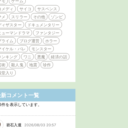
クモ
ゲーム
コメディ
サイコ
サスペンス
サメ
スリラー
その他
ゾンビ
ディザスター
ドキュメンタリー
ヒューマンドラマ
ファンタジー
プライム
ブログ運営
ホラー
マイケル・パレ
モンスター
ランキング
ワニ
悪魔
経済の話
芸術
殺人鬼
地震
珍作
殿堂入り
最新コメント一覧
6件を表示しています。
岩石入道
2026/08/03 20:57