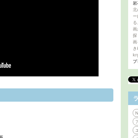
岩
北
ー
る
画
探
画
き
kr
プ
N
画