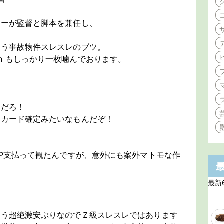
」
リーが監督と脚本を兼任し、
」
いう事故物件スレスレのブツ。
bution もしっかり一枚噛んでおります。
つだろ！
ーカード確定みたいなもんだぞ！
9P支払って観たんですが、意外にも案外マトモな作
最新
いう超絶激安ぶりなのでＺ級スレスレではあります