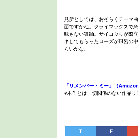
見所としては、おそらくテーマ
面ですかね。クライマックスで
味もない舞踊。サイコぶりが際立
キしてもらったローズが風呂の
らいかな。
「リメンバー・ミー」（Amazon P
※本作とは一切関係のない作品リ
T
F