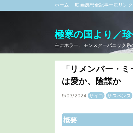
ホーム
映画感想全記事一覧リン
極寒の国より／珍
主にホラー、モンスターパニック系
「リメンバー・ミ
は愛か、陰謀か
9/03/2024
サイコ
サスペンス
概要