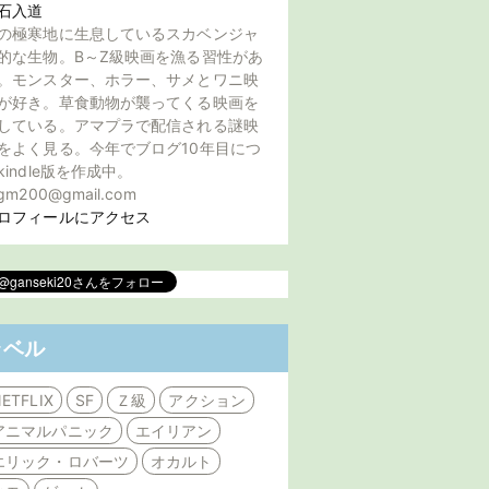
石入道
の極寒地に生息しているスカベンジャ
的な生物。B～Z級映画を漁る習性があ
。モンスター、ホラー、サメとワニ映
が好き。草食動物が襲ってくる映画を
している。アマプラで配信される謎映
をよく見る。今年でブログ10年目につ
kindle版を作成中。
gm200@gmail.com
ロフィールにアクセス
ラベル
ETFLIX
SF
Ｚ級
アクション
アニマルパニック
エイリアン
エリック・ロバーツ
オカルト