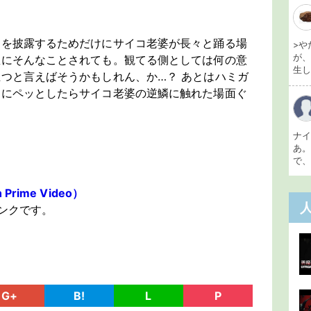
曲を披露するためだけにサイコ老婆が長々と踊る場
>や
が
急にそんなことされても。観てる側としては何の意
生し 
つと言えばそうかもしれん、か…？ あとはハミガ
中にペッとしたらサイコ老婆の逆鱗に触れた場面ぐ
ナ
あ
で、
rime Video）
ンクです。
G+
B!
L
P