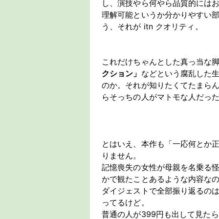
し、演技やら何やら品質的には
理解可能というか分かりやすい
う、それが itn クオリティ。
これだけちゃんとした真っ当な
クション」
などという腐乱した
のか。それが知りたくてたまら
らそっちの人がマトモな人だっ
とはいえ、本作も「一応何とか
りません。
記憶喪失の女性が母親を名乗る
かで観たことあるような内容な
ダイジェストで全部振り返るの
ってるけど。
普通の人が399円も出して見た