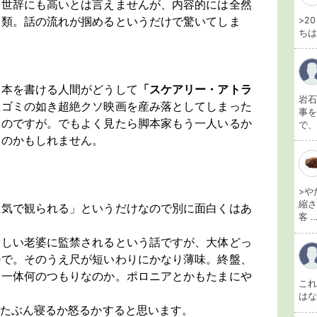
お世辞にも高いとは言えませんが、内容的には全然
部類。話の流れが掴めるというだけで驚いてしま
>2
ちは
脚本を書ける人間がどうして
「スケアリー・アトラ
岩石
生ゴミの如き超絶クソ映画を産み落としてしまった
事を
んのですが。でもよく見たら脚本家もう一人いるか
で、
たのかもしれません。
>や
縮さ
正気で観られる」というだけなので別に面白くはあ
客 ..
怪しい老婆に監禁されるという話ですが、大体どっ
ので。そのうえ尺が短いわりにかなり薄味。終盤、
は一体何のつもりなのか。ポロニアとかもたまにや
こ
は
らたぶん寝るか怒るかすると思います。