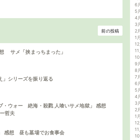
6
5
4
3
前の投稿
2
1
12
11
感想 サメ「挟まっちまった」
1
9
8
7
え」シリーズを振り返る
6
5
4
3
ブ・ウォー 絶海・殺戮 人喰いサメ地獄」 感想
2
ダー哲夫
1
12
11
」 感想 昼も墓場でお食事会
1