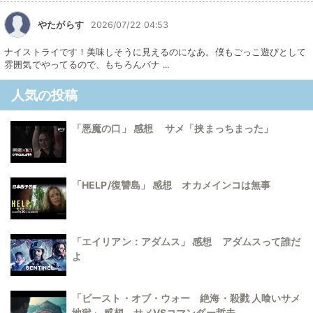
やたがらす
2026/07/22 04:53
ナイストライです！美味しそうに見えるのになあ。僕もごっこ遊びとして
雰囲気でやってるので、もちろんバナ ...
人気の投稿
「悪魔の口」 感想 サメ「挟まっちまった」
「HELP/復讐島」 感想 オカメインコは無事
「エイリアン：アダムス」 感想 アダムスって誰だ
よ
「ビースト・オブ・ウォー 絶海・殺戮 人喰いサメ
地獄」 感想 サメVSコマンダー哲夫