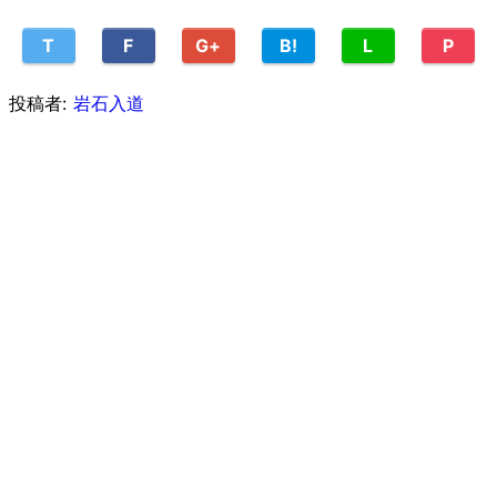
T
F
G+
B!
L
P
投稿者:
岩石入道