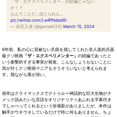
「ザ・エクスペリメンター」の続編じゃない
か！？
なんてことだ…信じられん…
pic.twitter.com/LwRfNded9l
— 岩石入道 (@ganseki20)
March 15, 2024
6年前、私の心に容赦ない爪痕を残してくれた非人道的兵器
級クソ映画
「ザ・エクスペリメンター」
の続編であったと
いう衝撃的すぎる事実が発覚。こんなしょうもないことに
気が付くクソ映画マニアもそうそういないと考えられま
す。我ながら業が深い。
前作はクライマックスでクトゥルー神話的な巨大生物がナ
メック語みたいな言語をオリジナリティあふれる字幕付き
でしゃべってくれるという珍場面がありましたが、本作は
触手がウネウネしているだけで特に何もありません。ちょ