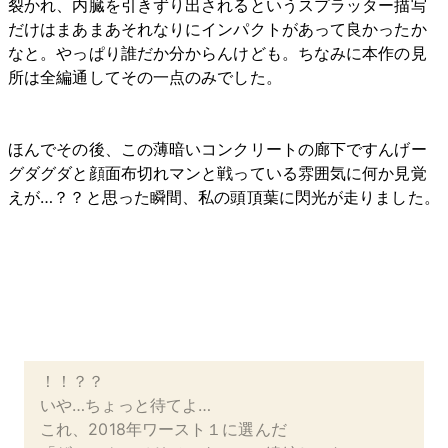
裂かれ、内臓を引きずり出されるというスプラッター描写
だけはまあまあそれなりにインパクトがあって良かったか
なと。やっぱり誰だか分からんけども。ちなみに本作の見
所は全編通してその一点のみでした。
ほんでその後、この薄暗いコンクリートの廊下ですんげー
グダグダと顔面布切れマンと戦っている雰囲気に何か見覚
えが…？？と思った瞬間、私の頭頂葉に閃光が走りました。
！！？？
いや…ちょっと待てよ…
これ、2018年ワースト１に選んだ