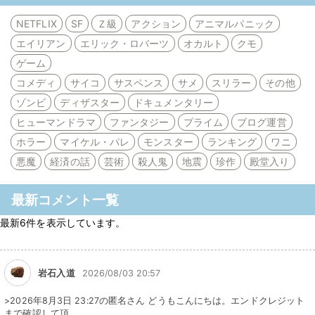
NETFLIX
SF
Ｚ級
アクション
アニマルパニック
エイリアン
エリック・ロバーツ
オカルト
クモ
ゲーム
コメディ
サイコ
サスペンス
サメ
スリラー
その他
ゾンビ
ディザスター
ドキュメンタリー
ヒューマンドラマ
ファンタジー
プライム
ブログ運営
ホラー
マイケル・パレ
モンスター
ランキング
ワニ
悪魔
経済の話
芸術
殺人鬼
地震
珍作
殿堂入り
最新コメント一覧
最新6件を表示しています。
岩石入道
2026/08/03 20:57
>2026年8月3日 23:27の匿名さん どうもこんにちは。エンドクレジット
まで確認して頂 ...