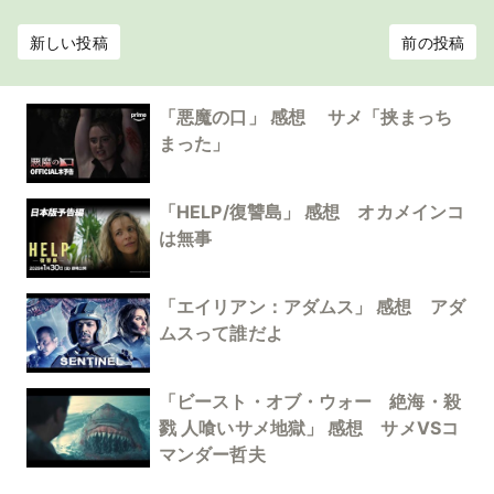
新しい投稿
前の投稿
「悪魔の口」 感想 サメ「挟まっち
まった」
「HELP/復讐島」 感想 オカメインコ
は無事
「エイリアン：アダムス」 感想 アダ
ムスって誰だよ
「ビースト・オブ・ウォー 絶海・殺
戮 人喰いサメ地獄」 感想 サメVSコ
マンダー哲夫