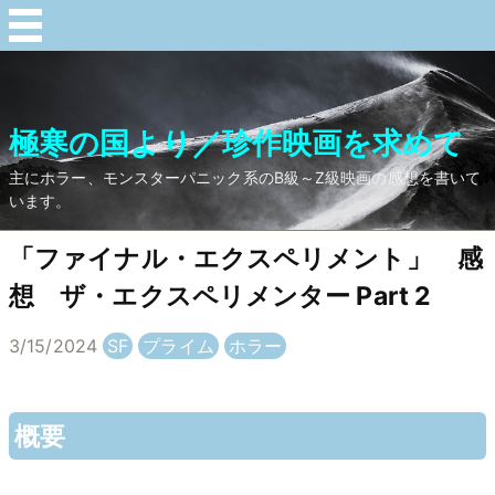
極寒の国より／珍作映画を求めて
主にホラー、モンスターパニック系のB級～Z級映画の感想を書いて
います。
「ファイナル・エクスペリメント」 感
想 ザ・エクスペリメンター Part 2
3/15/2024
SF
プライム
ホラー
概要