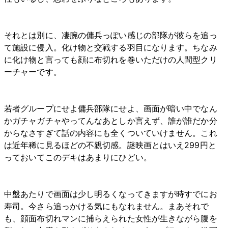
それとは別に、凄腕の傭兵っぽい感じの部隊が彼らを追っ
て施設に侵入。化け物と交戦する羽目になります。ちなみ
に化け物と言っても顔に布切れを巻いただけの人間型クリ
ーチャーです。
若者グループにせよ傭兵部隊にせよ、画面が暗い中でなん
かガチャガチャやってんなあとしか言えず、誰が誰だか分
からなさすぎて話の内容にも全くついていけません。これ
は近年稀に見るほどの不親切感。謎映画とはいえ299円と
っておいてこのデキはあまりにひどい。
中盤あたりで画面は少し明るくなってきますが時すでにお
寿司。今さら追っかける気にもなれません。まあそれで
も、顔面布切れマンに捕らえられた女性が生きながら腹を