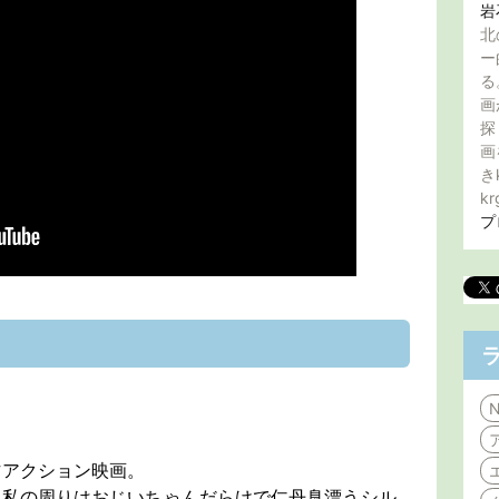
岩
北
ー
る
画
探
画
き
kr
プ
N
作アクション映画。
、私の周りはおじいちゃんだらけで仁丹臭漂うシル