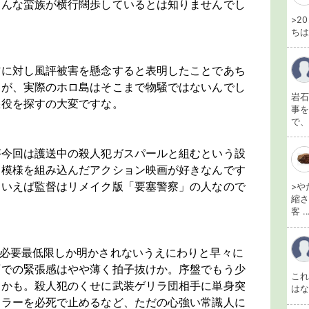
あんな蛮族が横行闊歩しているとは知りませんでし
>2
ちは
作に対し風評被害を懸念すると表明したことであち
すが、実際のホロ島はそこまで物騒ではないんでし
岩石
悪役を探すの大変ですな。
事を
で、
が今回は護送中の殺人犯ガスパールと組むという設
間模様を組み込んだアクション映画が好きなんです
ういえば監督はリメイク版「要塞警察」の人なので
>や
縮さ
客 ..
は必要最低限しか明かされないうえにわりと早々に
面での緊張感はやや薄く拍子抜けか。序盤でもう少
こ
たかも。殺人犯のくせに武装ゲリラ団相手に単身突
は
トラーを必死で止めるなど、ただの心強い常識人に