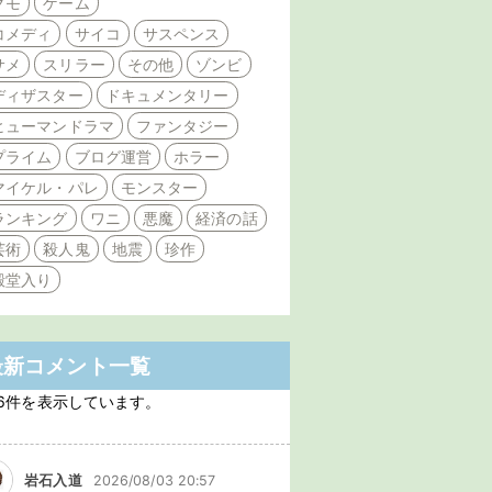
クモ
ゲーム
コメディ
サイコ
サスペンス
サメ
スリラー
その他
ゾンビ
ディザスター
ドキュメンタリー
ヒューマンドラマ
ファンタジー
プライム
ブログ運営
ホラー
マイケル・パレ
モンスター
ランキング
ワニ
悪魔
経済の話
芸術
殺人鬼
地震
珍作
殿堂入り
最新コメント一覧
6件を表示しています。
岩石入道
2026/08/03 20:57