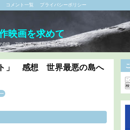
ク
コメント一覧
プライバシーポリシー
作映画を求めて
のB級～Z級映画の感想を書いています。
ト」 感想 世界最悪の島へ
ー