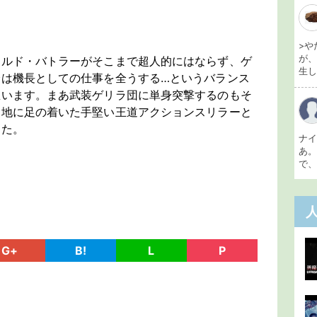
>や
が
ラルド・バトラーがそこまで超人的にはならず、ゲ
生し 
分は機長としての仕事を全うする…というバランス
思います。まあ武装ゲリラ団に単身突撃するのもそ
、地に足の着いた手堅い王道アクションスリラーと
した。
ナ
あ
で、
G+
B!
L
P