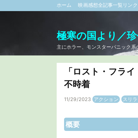
ホーム
映画感想全記事一覧リン
極寒の国より／珍
主にホラー、モンスターパニック系
「ロスト・フライ
不時着
11/29/2023
アクション
スリラ
概要