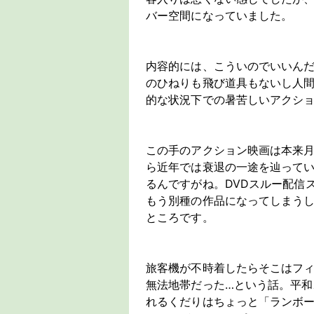
バー空間になっていました。
内容的には、こういのでいいん
のひねりも飛び道具もないし人
的な状況下での暑苦しいアクシ
この手のアクション映画は本来
ら近年では衰退の一途を辿って
るんですがね。DVDスルー配信
もう別種の作品になってしまう
ところです。
旅客機が不時着したらそこはフ
無法地帯だった…という話。平
れるくだりはちょっと「ランボー