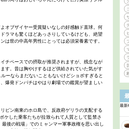
だよオブザイヤー受賞疑いなしの好感触ド直球。何
間ドラマも驚くほどあっさりしているけども、絶望
ョンは世の中高年男性にとっては必須栄養素です。
月イチペースでの摂取が推奨されますが、残念なが
います。昔は胸やけするほど供給されていた気がす
スルーならまだないこともないけどショボすぎると
し、爆発ドンパチはやはり劇場での鑑賞が望ましい
最新
ィリピン南東のホロ島で、反政府ゲリラの支配する
和ボケした乗客たちが拉致られて人質として監禁さ
 最後の戦場」でのミャンマー軍事政権を思い出し