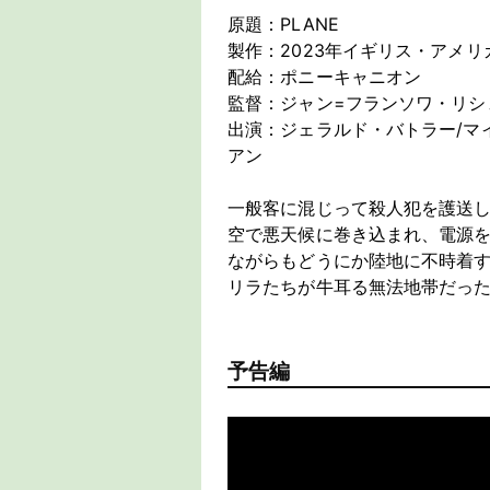
原題：PLANE
製作：2023年イギリス・アメリ
配給：ポニーキャニオン
監督：ジャン=フランソワ・リシ
出演：ジェラルド・バトラー/マ
アン
一般客に混じって殺人犯を護送し
空で悪天候に巻き込まれ、電源
ながらもどうにか陸地に不時着
リラたちが牛耳る無法地帯だった
予告編