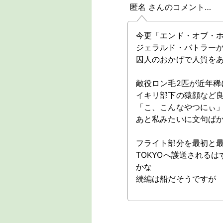
匿名 さんのコメント…
今更「エンド・オブ・
ジェラルド・バトラー
囚人のおかげで人質を
敵役ロン毛2匹が近年
イキリ部下の猿顔など
「こ、こんなやつにぃ
あと私みたいに文句ばか
フライト部分を最初と
TOKYOへ護送される
かな
続編は船だそうですが