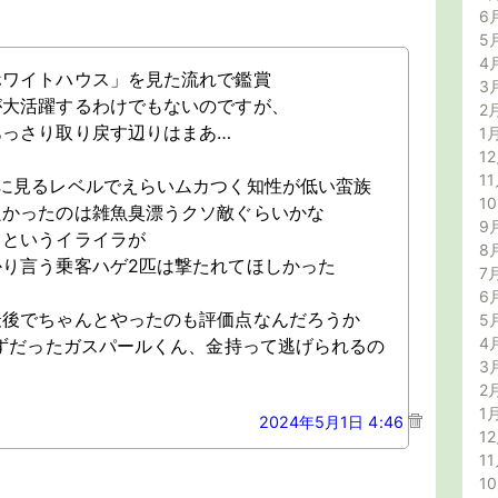
6
5
4
ホワイトハウス」を見た流れで鑑賞
3
が大活躍するわけでもないのですが、
2
あっさり取り戻す辺りはまあ…
1
12
11
稀に見るレベルでえらいムカつく知性が低い蛮族
1
良かったのは雑魚臭漂うクソ敵ぐらいかな
9
」というイライラが
8
り言う乗客ハゲ2匹は撃たれてほしかった
7
6
最後でちゃんとやったのも評価点なんだろうか
5
4
はずだったガスパールくん、金持って逃げられるの
3
2
1
2024年5月1日 4:46
12
11
1