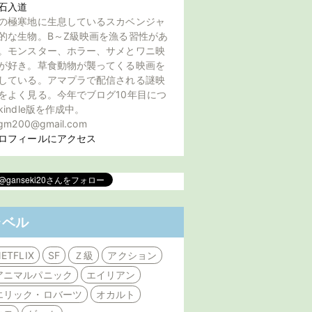
石入道
の極寒地に生息しているスカベンジャ
的な生物。B～Z級映画を漁る習性があ
。モンスター、ホラー、サメとワニ映
が好き。草食動物が襲ってくる映画を
している。アマプラで配信される謎映
をよく見る。今年でブログ10年目につ
kindle版を作成中。
gm200@gmail.com
ロフィールにアクセス
ラベル
ETFLIX
SF
Ｚ級
アクション
アニマルパニック
エイリアン
エリック・ロバーツ
オカルト