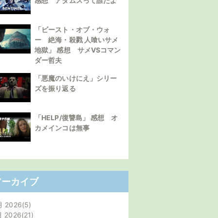
感想 アダムスって誰だよ
「ビースト・オブ・ウォ
ー 絶海・殺戮 人喰いサメ
地獄」 感想 サメVSコマン
ダー哲夫
「悪魔のいけにえ」シリー
ズを振り返る
「HELP/復讐島」 感想 オ
カメインコは無事
アーカイブ
月 2026
5
月 2026
21